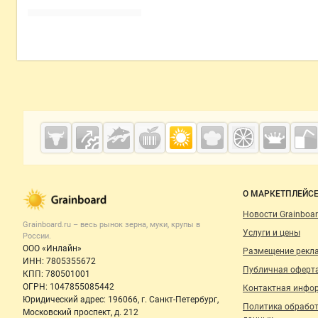
Дополнительная информация
Cсылки на полезные проекты
Grainboard.ru
— зерно и
мука
Важные разделы и контакты
Навигация п
О МАРКЕТПЛЕЙС
Новости Grainboar
Grainboard.ru – весь
рынок зерна, муки, крупы
в
Услуги и цены
России.
ООО «Инлайн»
Размещение рекл
ИНН: 7805355672
Публичная оферт
КПП: 780501001
ОГРН: 1047855085442
Контактная инфо
Юридический адрес: 196066, г. Санкт-Петербург,
Политика обрабо
Московский проспект, д. 212