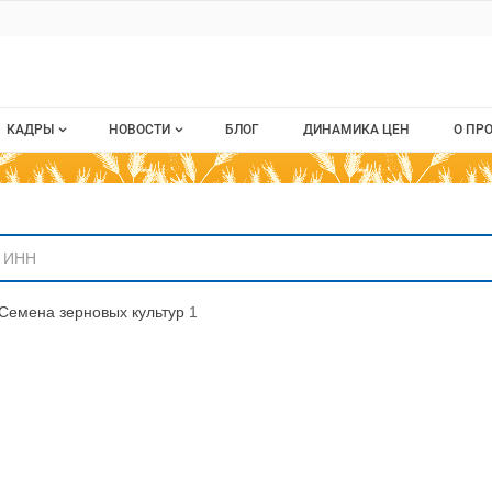
ru
КАДРЫ
НОВОСТИ
БЛОГ
ДИНАМИКА ЦЕН
О ПР
Все вакансии
Новости рынка
О п
аниям
Все резюме
Кон
стием
Пуб
Семена зерновых культур
1
Раз
Кар