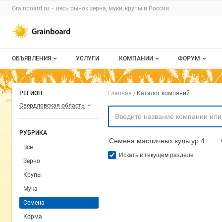
Раздел навигации по сайту grainboard.
Grainboard.ru – весь
рынок зерна, муки, крупы
в России.
Авторизация и меню пользователя
Навигация по разделам сайта grainboard.ru
ОБЪЯВЛЕНИЯ
УСЛУГИ
КОМПАНИИ
ФОРУМ
Все объявления
О каталоге компаний
Все темы
Навигация по комп
РЕГИОН
Главная
Каталог компаний
Мои объявления
Каталог компаний
Избранные
Свердловская область
Моя компания
С моим уча
РУБРИКА
Семена масличных культур
4
Платное размещение
Все
Искать в текущем разделе
Зерно
Крупы
Мука
Семена
Корма