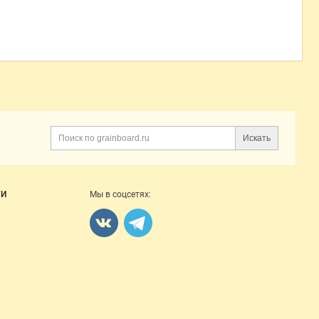
Искать
Поиск
ГИ
Мы в соцсетях: