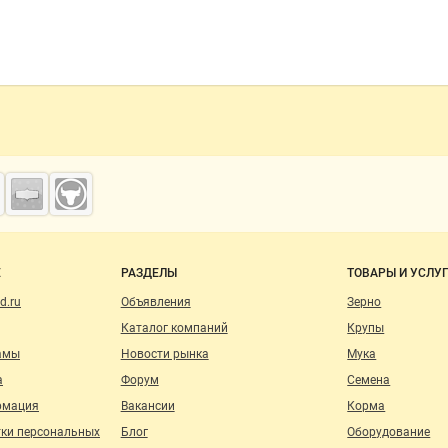
о сайту
Е
РАЗДЕЛЫ
ТОВАРЫ И УСЛУ
d.ru
Объявления
Зерно
Каталог компаний
Крупы
амы
Новости рынка
Мука
а
Форум
Семена
рмация
Вакансии
Корма
тки персональных
Блог
Оборудование