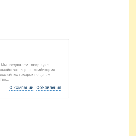
 Мы предлагаем товары для
озяйства: - зерно - комбикорма
 бакалейных товаров по ценам
во...
О компании
Объявления