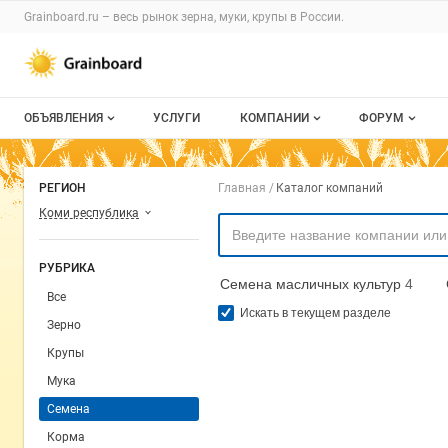
Раздел навигации по сайту grainboard.
Grainboard.ru – весь
рынок зерна, муки, крупы
в России.
Авторизация и меню пользователя
Навигация по разделам сайта grainboard.ru
ОБЪЯВЛЕНИЯ
УСЛУГИ
КОМПАНИИ
ФОРУМ
Все объявления
О каталоге компаний
Все темы
Навигация по комп
РЕГИОН
Главная
Каталог компаний
Мои объявления
Каталог компаний
Избранные
Коми республика
Моя компания
С моим уча
РУБРИКА
Семена масличных культур
4
Платное размещение
Все
Искать в текущем разделе
Зерно
Крупы
Мука
Семена
Корма