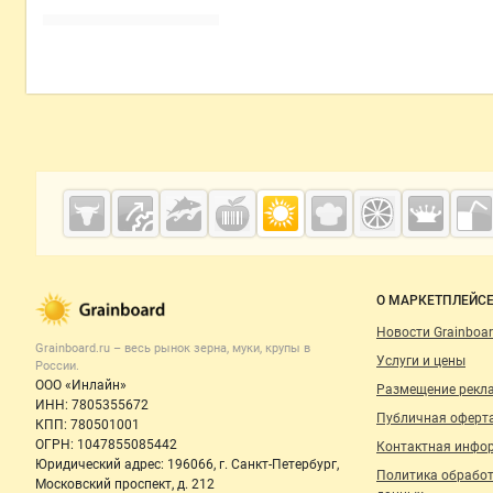
Дополнительная информация
Cсылки на полезные проекты
Grainboard.ru
— зерно и
мука
Важные разделы и контакты
Навигация п
О МАРКЕТПЛЕЙС
Новости Grainboar
Grainboard.ru – весь
рынок зерна, муки, крупы
в
Услуги и цены
России.
ООО «Инлайн»
Размещение рекл
ИНН: 7805355672
Публичная оферт
КПП: 780501001
ОГРН: 1047855085442
Контактная инфо
Юридический адрес: 196066, г. Санкт-Петербург,
Политика обрабо
Московский проспект, д. 212