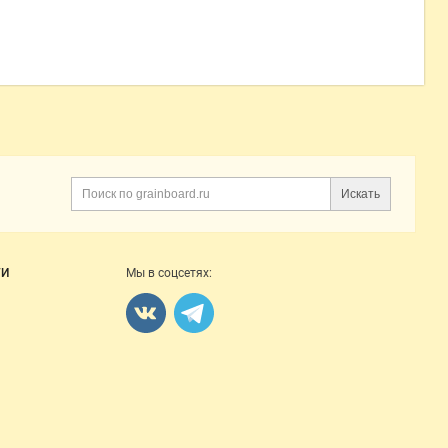
Искать
Поиск
ГИ
Мы в соцсетях: