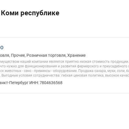
в Коми республике
ОО
овля, Прочее, Розничная торговля, Хранение
муществом нашей компании является приятно низкая стоимость продукции.
 что нужно для функционирования и развития фермерского и приусадебного х
 сх животных - сено - премиксы - оборудование. Продажа сахара, муки, соли,
 Выгодные условия сотрудничества: гибкая ценовая политика, высокое качест
Санкт-Петербург ИНН: 7804636568