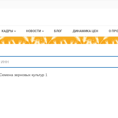
ru
КАДРЫ
НОВОСТИ
БЛОГ
ДИНАМИКА ЦЕН
О ПР
Все вакансии
Новости рынка
О п
аниям
Все резюме
Кон
стием
Пуб
Семена зерновых культур
1
Раз
Кар