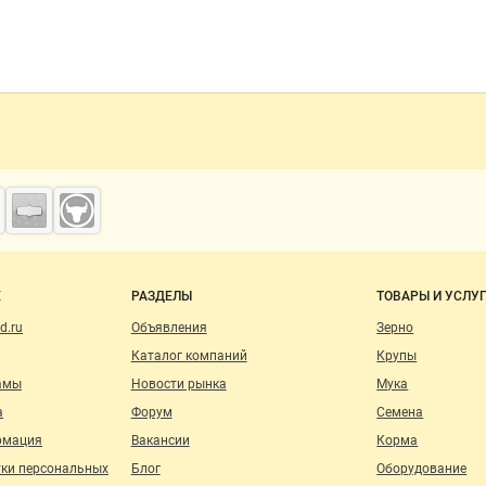
о сайту
Е
РАЗДЕЛЫ
ТОВАРЫ И УСЛУ
d.ru
Объявления
Зерно
Каталог компаний
Крупы
амы
Новости рынка
Мука
а
Форум
Семена
рмация
Вакансии
Корма
тки персональных
Блог
Оборудование