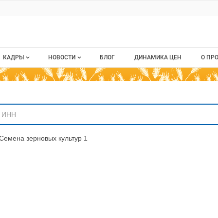
ru
КАДРЫ
НОВОСТИ
БЛОГ
ДИНАМИКА ЦЕН
О ПР
Все вакансии
Новости рынка
О п
аниям
Все резюме
Кон
стием
Пуб
Семена зерновых культур
1
Раз
Кар