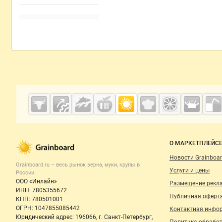
Дополнительная информация
Cсылки на полезные проекты
Grainboard.ru
— зерно и
мука
Важные разделы и контакты
Навигация п
О МАРКЕТПЛЕЙС
Новости Grainboar
Grainboard.ru – весь
рынок зерна, муки, крупы
в
Услуги и цены
России.
ООО «Инлайн»
Размещение рекл
ИНН: 7805355672
Публичная оферт
КПП: 780501001
ОГРН: 1047855085442
Контактная инфо
Юридический адрес: 196066, г. Санкт-Петербург,