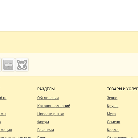
о сайту
Е
РАЗДЕЛЫ
ТОВАРЫ И УСЛУ
d.ru
Объявления
Зерно
Каталог компаний
Крупы
амы
Новости рынка
Мука
а
Форум
Семена
рмация
Вакансии
Корма