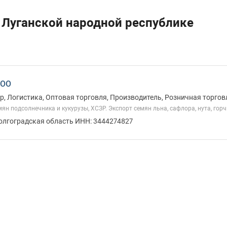
 Луганской народной республике
ООО
, Логистика, Оптовая торговля, Производитель, Розничная торговл
ян подсолнечника и кукурузы, ХСЗР. Экспорт семян льна, сафлора, нута, гор
Волгоградская область ИНН: 3444274827