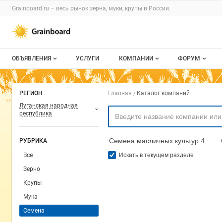
Раздел навигации по сайту grainboard.
Grainboard.ru – весь
рынок зерна, муки, крупы
в России.
Авторизация и меню пользователя
Навигация по разделам сайта grainboard.ru
ОБЪЯВЛЕНИЯ
УСЛУГИ
КОМПАНИИ
ФОРУМ
Все объявления
О каталоге компаний
Все темы
Навигация по комп
РЕГИОН
Главная
Каталог компаний
Мои объявления
Каталог компаний
Избранные
Луганская народная
республика
Моя компания
С моим уча
Семена масличных культур
4
РУБРИКА
Платное размещение
Все
Искать в текущем разделе
Зерно
Крупы
Мука
Семена