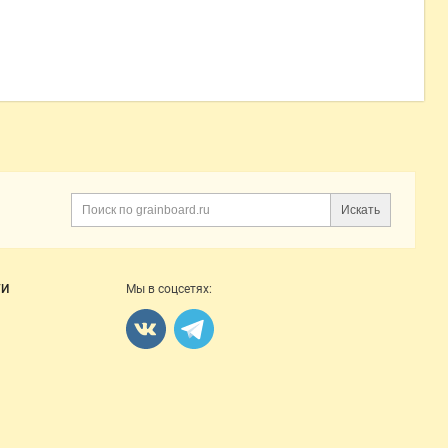
Искать
Поиск
ГИ
Мы в соцсетях: