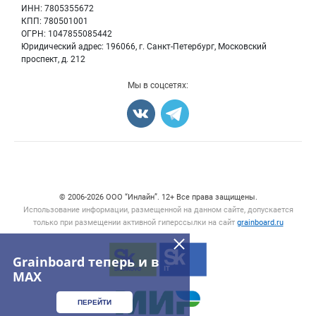
Семена
Для СМИ
ИНН: 7805355672
Блог
КПП: 780501001
Корма
ОГРН: 1047855085442
Оборудование
Юридический адрес: 196066, г. Санкт-Петербург, Московский
Прочее
проспект, д. 212
Добавить объявление
Мы в соцсетях:
Карта объявлений
Счетчики, авторское право, логотипы
© 2006‑2026 ООО “Инлайн”. 12+ Все права защищены.
Использование информации, размещенной на данном сайте, допускается
только при размещении активной гиперссылки на сайт
grainboard.ru
Grainboard теперь и в
MAX
ПЕРЕЙТИ