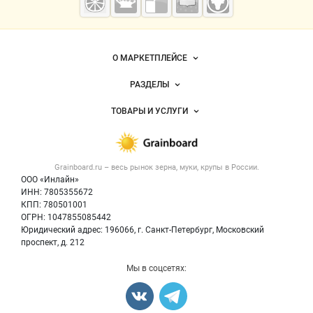
— зерно и
мука
Важные разделы и контакты
Навигация по сайту
О МАРКЕТПЛЕЙСЕ
Новости Grainboard.ru
РАЗДЕЛЫ
Услуги и цены
Объявления
ТОВАРЫ И УСЛУГИ
Размещение рекламы
Каталог компаний
Зерно
Публичная оферта
Новости рынка
Крупы
Контактная информация
Форум
Grainboard.ru – весь
рынок зерна, муки, крупы
в России.
Мука
Политика обработки персональных данных
Вакансии
ООО «Инлайн»
Семена
Для СМИ
ИНН: 7805355672
Блог
КПП: 780501001
Корма
ОГРН: 1047855085442
Оборудование
Юридический адрес: 196066, г. Санкт-Петербург, Московский
Прочее
проспект, д. 212
Добавить объявление
Мы в соцсетях:
Карта объявлений