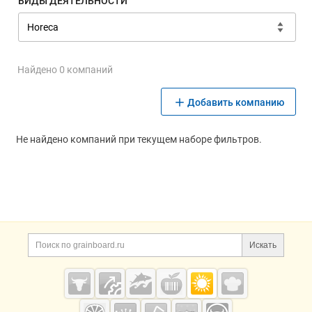
ВИДЫ ДЕЯТЕЛЬНОСТИ
Найдено 0 компаний
Добавить компанию
Не найдено компаний при текущем наборе фильтров.
Дополнительная информация
Поиск по сайту и ссы
Искать
Cсылки на полезные проекты
Grainboard.ru