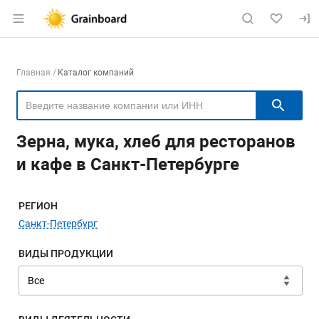
Раздел навигации по сайту grainboard.
Навигация по компаниям
Главная
Каталог компаний
Пои
Зерна, мука, хлеб для ресторанов
и кафе в Санкт-Петербурге
Меню навигации
РЕГИОН
Санкт-Петербург
ВИДЫ ПРОДУКЦИИ