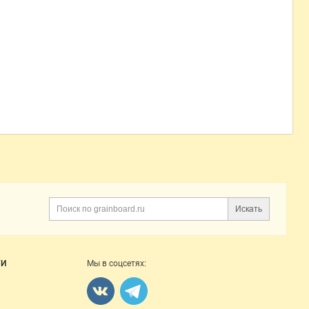
Искать
Поиск
ГИ
Мы в соцсетях: