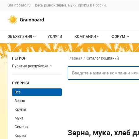
Раздел навигации по сайту grainboard.
Grainboard.ru – весь
рынок зерна, муки, крупы
в России.
Авторизация и меню пользователя
Навигация по разделам сайта grainboard.ru
ОБЪЯВЛЕНИЯ
УСЛУГИ
КОМПАНИИ
ФОРУМ
Все объявления
О каталоге компаний
Все темы
Навигация по комп
РЕГИОН
Главная
Каталог компаний
Мои объявления
Каталог компаний
Избранные
Бурятия республика
Моя компания
С моим уча
РУБРИКА
Платное размещение
Все
Зерно
Крупы
Мука
Семена
Зерна, мука, хлеб 
Корма