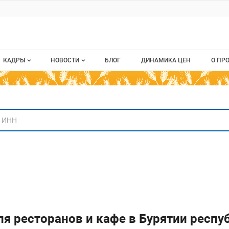
ru
КАДРЫ
НОВОСТИ
БЛОГ
ДИНАМИКА ЦЕН
О ПР
Все вакансии
Новости рынка
О п
аниям
Все резюме
Кон
стием
Пуб
Раз
Кар
для ресторанов и кафе в Бурятии респу