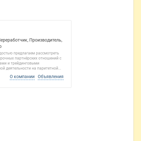
Переработчик, Производитель,
р
адостью предлагаем рассмотреть
срочных партнёрских отношений с
тами и трейдинговыми
й деятельности на паритетной...
О компании
Объявления