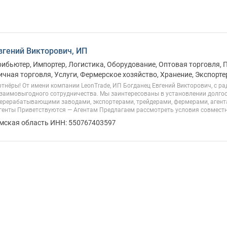
вгений Викторович, ИП
рибьютер, Импортер, Логистика, Оборудование, Оптовая торговля, 
ичная торговля, Услуги, Фермерское хозяйство, Хранение, Экспорте
тнёры! От имени компании LeonTrade, ИП Богданец Евгений Викторович, с р
заимовыгодного сотрудничества. Мы заинтересованы в установлении долго
перерабатывающими заводами, экспортерами, трейдерами, фермерами, аген
енты Приветствуются — Агентам Предлагаем рассмотреть условия совместно
Омская область ИНН: 550767403597