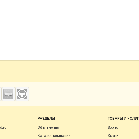
о сайту
Е
РАЗДЕЛЫ
ТОВАРЫ И УСЛУ
d.ru
Объявления
Зерно
Каталог компаний
Крупы