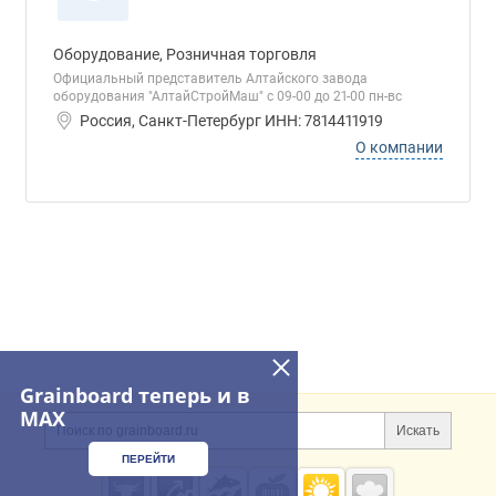
Оборудование, Розничная торговля
Официальный представитель Алтайского завода
оборудования "АлтайСтройМаш" с 09-00 до 21-00 пн-вс
Россия, Санкт-Петербург ИНН: 7814411919
О компании
Grainboard теперь и в
Дополнительная информация
MAX
Поиск по сайту и ссы
Искать
ПЕРЕЙТИ
Cсылки на полезные проекты