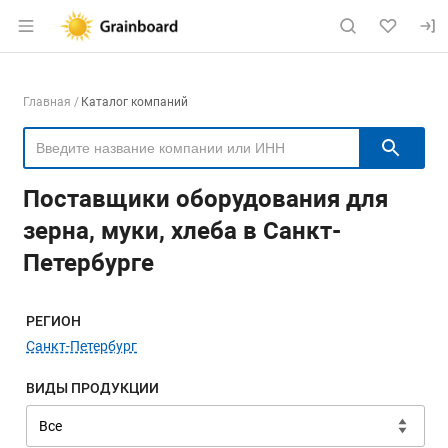
Раздел навигации по сайту grainboard.
Навигация по компаниям
Главная
Каталог компаний
Пои
Поставщики оборудования для
зерна, муки, хлеба в Санкт-
Петербурге
Меню навигации
РЕГИОН
Санкт-Петербург
ВИДЫ ПРОДУКЦИИ