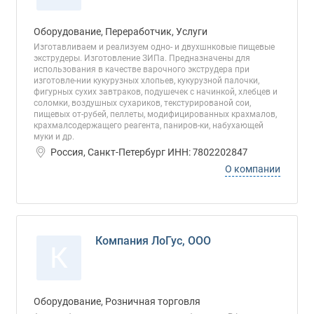
Оборудование, Переработчик, Услуги
Изготавливаем и реализуем одно- и двухшнковые пищевые
экструдеры. Изготовление ЗИПа. Предназначены для
использования в качестве варочного экструдера при
изготовле-нии кукурузных хлопьев, кукурузной палочки,
фигурных сухих завтраков, подушечек с начинкой, хлебцев и
соломки, воздушных сухариков, текстурированой сои,
пищевых от-рубей, пеллеты, модифицированных крахмалов,
крахмалсодержащего реагента, паниров-ки, набухающей
муки и др.
Россия, Санкт-Петербург ИНН: 7802202847
О компании
Компания ЛоГус, ООО
К
Оборудование, Розничная торговля