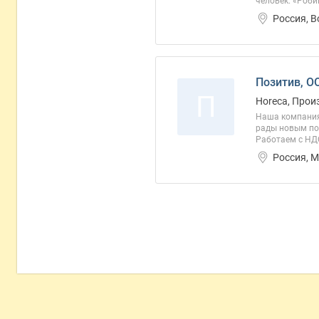
человек. «Роби
Россия, 
Позитив, О
П
Horeca, Прои
Наша компания 
рады новым пос
Работаем с НД
Россия, 