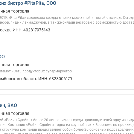
их бистро #PitaPita, ООО
ичная торговля
019, «Pita Pita» завоевала сердца многих москвичей и гостей столицы. Сегод
еров, пиде и лахмаджунов, а так же онлайн ресторан с возможностью достав
Москва ИНН: 402817975143
ОО
ичная торговля
гемот - Сеть продуктовых супермаркетов
Тамбовская область ИНН: 6828006179
ин, ЗАО
ичная торговля
й «Робин Сдобин» более 20 лет занимает среди производителей одну из ли
ния Компания «Робин Сдобин» - одна из крупнейших в Воронеже по произво
 структура компании представляет собой более 20 основных подразделений, 