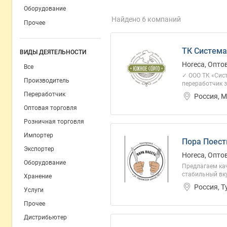
Оборудование
Найдено 6 компаний
Прочее
ТК Система
ВИДЫ ДЕЯТЕЛЬНОСТИ
Horeca, Опто
Все
✓ ООО ТК «Сист
Производитель
переработчик з
Переработчик
Россия, 
Оптовая торговля
Розничная торговля
Импортер
Пора Поест
Экспортер
Horeca, Опто
Оборудование
Предлагаем ка
стабильный вку
Хранение
Россия, Т
Услуги
Прочее
Дистрибьютер