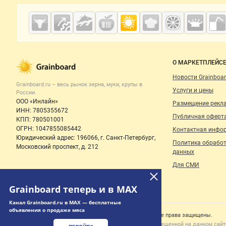
Дополнительная информация
Cсылки на полезные проекты
Grainboard.ru
— зерно и
мука
Важные разделы и контакты
Навигация п
О МАРКЕТПЛЕЙС
Новости Grainboar
Grainboard.ru – весь
рынок зерна, муки, крупы
в
Услуги и цены
России.
ООО «Инлайн»
Размещение рекл
ИНН: 7805355672
Публичная оферт
КПП: 780501001
ОГРН: 1047855085442
Контактная инфо
Юридический адрес: 196066, г. Санкт-Петербург,
Политика обрабо
Московский проспект, д. 212
данных
Для СМИ
Grainboard теперь и в MAX
Канал Grainboard.ru в MAX — бесплатные
объявления о продаже мяса
Счетчики, авторское право, логотипы
© 2006‑2026 ООО “Инлайн”. 12+ Все права защищены.
Использование информации, размещенной на данном сайте