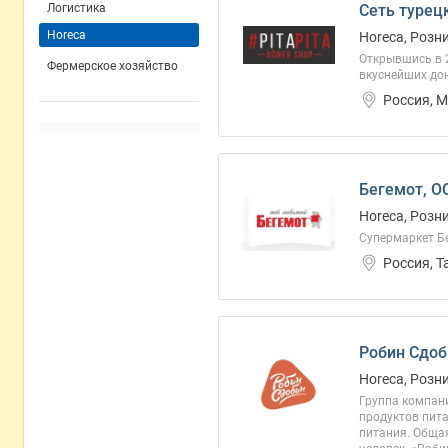
Логистика
Cеть турецк
Horeca
Horeca, Розн
Открывшись в 2
Фермерское хозяйство
вкуснейших дон
Россия, 
Бегемот, О
Horeca, Розн
Супермаркет Бе
Россия, 
Робин Сдоб
Horeca, Розн
Группа компани
продуктов пита
питания. Общая