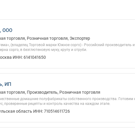
, ООО
вая торговля, Розничная торговля, Экспортер
ема», (владелец Торговой марки Южное сорго) - Российский производитель
ерна сорго, в безглютеновую муку, крупу и отруби.
Москва ИНН: 6141041650
ь, ИП
вая торговля, Производитель, Розничная торговля
чественные домашние полуфабрикаты собственного производства. Готовим на
с, проверенные рецепты и контроль качества на каждом этапе.
ульская область ИНН: 710514611726