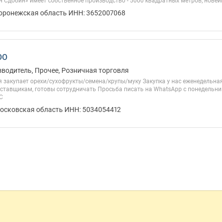
н Сдобин» имеет собственное производство - 5000 квадратных метров, новейш
Воронежская область ИНН: 3652007068
ОО
зводитель, Прочее, Розничная торговля
закупает орехи/сухофрукты/семена/крупы/муку Закупка у нас еженедельная, 
тавщикам, готовы сотрудничать Просьба писать на WhatsApp c понедельника
С
Московская область ИНН: 5034054412