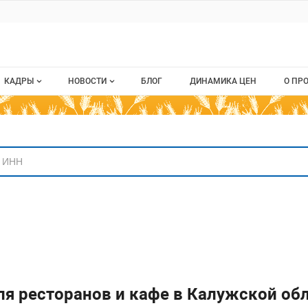
ru
КАДРЫ
НОВОСТИ
БЛОГ
ДИНАМИКА ЦЕН
О ПР
Все вакансии
Новости рынка
О п
аниям
Все резюме
Кон
стием
Пуб
Раз
Кар
для ресторанов и кафе в Калужской об