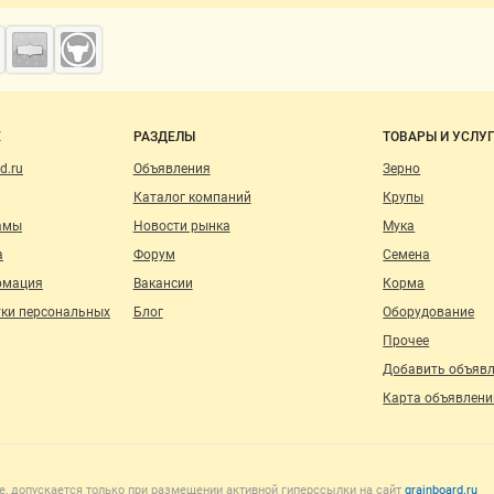
о сайту
Е
РАЗДЕЛЫ
ТОВАРЫ И УСЛУ
d.ru
Объявления
Зерно
Каталог компаний
Крупы
амы
Новости рынка
Мука
а
Форум
Семена
рмация
Вакансии
Корма
тки персональных
Блог
Оборудование
Прочее
Добавить объяв
Карта объявлени
, допускается только при размещении активной гиперссылки на сайт
grainboard.ru