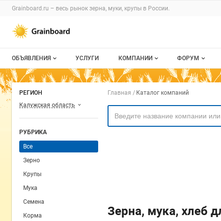
Раздел навигации по сайту grainboard.
Grainboard.ru – весь
рынок зерна, муки, крупы
в России.
Авторизация и меню пользователя
Навигация по разделам сайта grainboard.ru
ОБЪЯВЛЕНИЯ
УСЛУГИ
КОМПАНИИ
ФОРУМ
Все объявления
О каталоге компаний
Все темы
Навигация по комп
РЕГИОН
Главная
Каталог компаний
Мои объявления
Каталог компаний
Избранные
Калужская область
Моя компания
С моим уча
РУБРИКА
Платное размещение
Все
Зерно
Крупы
Мука
Семена
Зерна, мука, хлеб 
Корма