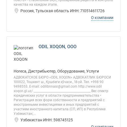
поесть» - стабильный вкус, проверенные рецепты и контроль
качества на каждом этапе.
Россия, Тульская область ИНН: 710514611726
О компании
ODIL XOQON, ООО
Horeca, Дистрибьютер, Оборудование, Услуги
АДВОКАТСКОЕ БЮРО «ODIL XOQON» AДВOKATЛИK БЮРOСИ
100022, Тошкент ш., Қушбеги кўчаси., 18-уй. Тел. +998 90
9498553. E-mail: odilibnnasr@gmail.com http://www.odil
xoqon.gl.uz/ ________________________________________ Вес спектр
юридических услуг в области предпринимательства •
Регистрация всех форм собственности и предприятий с
иностранными инвестициями и иных предприятий с
участием иностранного капитала (СП, ИП) в Республике
Узбекистан;...
Узбекистан ИНН: 598745125
О компании