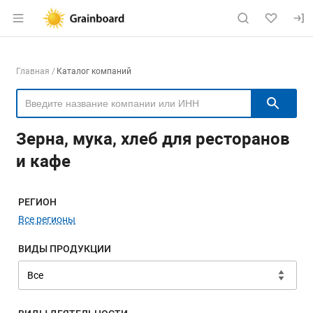
Раздел навигации по сайту grainboard.
Навигация по компаниям
Главная
Каталог компаний
Пои
Зерна, мука, хлеб для ресторанов
и кафе
Меню навигации
РЕГИОН
Все регионы
ВИДЫ ПРОДУКЦИИ