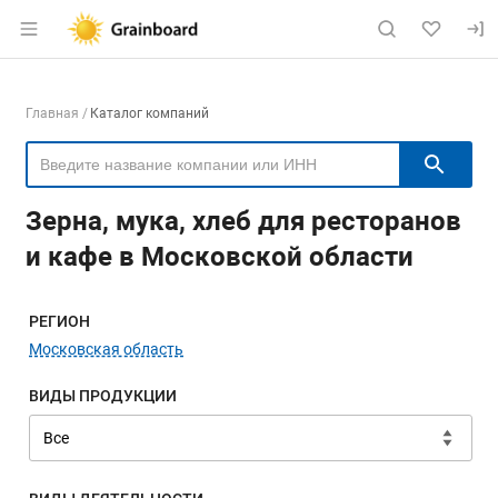
Раздел навигации по сайту grainboard.
Навигация по компаниям
Главная
Каталог компаний
Пои
Зерна, мука, хлеб для ресторанов
и кафе в Московской области
Меню навигации
РЕГИОН
Московская область
ВИДЫ ПРОДУКЦИИ