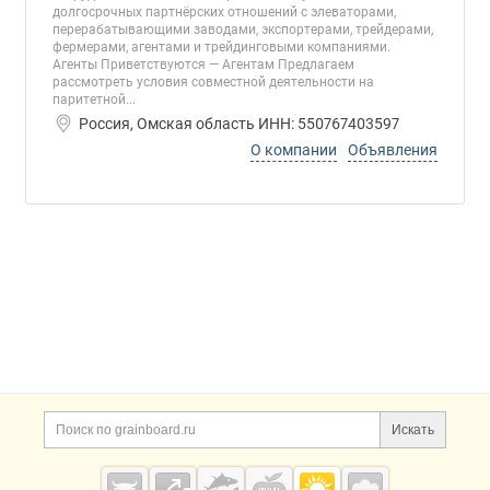
долгосрочных партнёрских отношений с элеваторами,
перерабатывающими заводами, экспортерами, трейдерами,
фермерами, агентами и трейдинговыми компаниями.
Агенты Приветствуются — Агентам Предлагаем
рассмотреть условия совместной деятельности на
паритетной...
Россия, Омская область ИНН: 550767403597
О компании
Объявления
Дополнительная информация
Поиск по сайту и ссы
Искать
Cсылки на полезные проекты