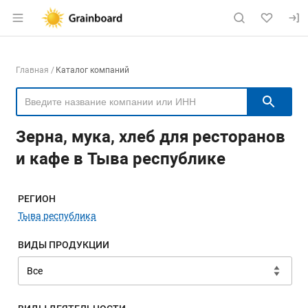
Раздел навигации по сайту grainboard.
Навигация по компаниям
Главная
Каталог компаний
Пои
Зерна, мука, хлеб для ресторанов
и кафе в Тыва республике
Меню навигации
РЕГИОН
Тыва республика
ВИДЫ ПРОДУКЦИИ