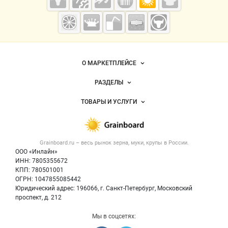
Grainboard.ru
— зерно и
мука
Важные разделы и контакты
Навигация по сайту
О МАРКЕТПЛЕЙСЕ
Новости Grainboard.ru
РАЗДЕЛЫ
Услуги и цены
Объявления
ТОВАРЫ И УСЛУГИ
Размещение рекламы
Каталог компаний
Зерно
Публичная оферта
Новости рынка
Крупы
Контактная информация
Форум
Grainboard.ru – весь
рынок зерна, муки, крупы
в России.
Мука
Политика обработки персональных данных
Вакансии
ООО «Инлайн»
Семена
Для СМИ
ИНН: 7805355672
Блог
КПП: 780501001
Корма
ОГРН: 1047855085442
Оборудование
Юридический адрес: 196066, г. Санкт-Петербург, Московский
Прочее
проспект, д. 212
Добавить объявление
Мы в соцсетях:
Карта объявлений