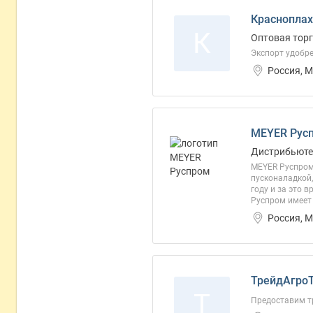
Красноплах
К
Оптовая торг
Экспорт удобр
Россия, 
MEYER Рус
Дистрибьюте
MEYER Руспром
пусконаладкой
году и за это 
Руспром имеет 
Россия, 
ТрейдАгроТ
Т
Предоставим тр