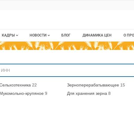
ru
КАДРЫ
НОВОСТИ
БЛОГ
ДИНАМИКА ЦЕН
О ПР
Все вакансии
Новости рынка
О п
аниям
Все резюме
Кон
стием
Пуб
Сельхозтехника
22
Зерноперерабатывающее
15
Раз
Мукомольно-крупяное
9
Для хранения зерна
8
Кар