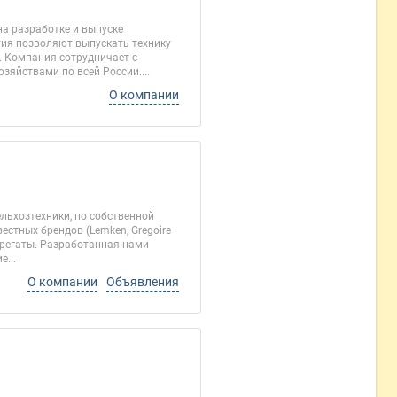
на разработке и выпуске
ия позволяют выпускать технику
. Компания сотрудничает с
яйствами по всей России....
О компании
льхозтехники, по собственной
естных брендов (Lemken, Gregoire
 агрегаты. Разработанная нами
...
О компании
Объявления