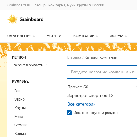
Раздел навигации по сайту grainboard.
Grainboard.ru – весь
рынок зерна, муки, крупы
в России.
Авторизация и меню пользователя
Навигация по разделам сайта grainboard.ru
ОБЪЯВЛЕНИЯ
УСЛУГИ
КОМПАНИИ
ФОРУМ
Все объявления
О каталоге компаний
Все темы
Навигация по комп
РЕГИОН
Главная
Каталог компаний
Мои объявления
Каталог компаний
Избранные
Тверская область
Моя компания
С моим уча
РУБРИКА
Прочее
50
Платное размещение
Все
Зернотранспортное
12
Зерно
Все категории
Крупы
Искать в текущем разделе
Мука
Семена
Корма