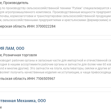
е, Производитель
 по производству сельскохозяйственной техники "Рубеж" специализируется 
для агропромышленного комплекса. Производственные мощности предприят
почвы, кормозаготовки и транспортировки сельскохозяйственной продукции
, сельскохозяйственными предприятиями и крестьянскими (фермерскими) хоз
Тверская область ИНН: 3700022284
Я ЛАМ, ООО
е, Розничная торговля
зводит рабочие органы и запасные части для импортной и отечественной се
годня в нашем ассортименте рабочие органы и запчасти для более чем 60 изв
land и многие другие). Это запчасти на плуги, культиваторы, сеялки и другие
воляет получить качественные изделия не уступающие, а чаще превосходящие
ульская область ИНН: 7106505967
твенная Механика, ООО
е