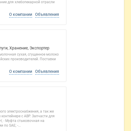
ние для хлебопекарной отрасли
О компании
Объявления
уги, Хранение, Экспортер
молочная сухая, сгущенное молоко
ийских производителей. Поставки
О компании
Объявления
ого электроснабжения, а так же
контейнере с АВР. Запчасти для
Н; - Муфта стыковочная на
по SAE; -...