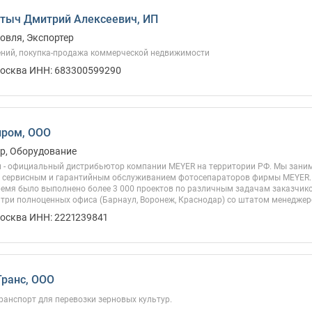
тыч Дмитрий Алексеевич, ИП
овля, Экспортер
ений, покупка-продажа коммерческой недвижимости
Москва ИНН: 683300599290
пром, ООО
р, Оборудование
 - официальный дистрибьютор компании MEYER на территории РФ. Мы заним
, сервисным и гарантийным обслуживанием фотосепараторов фирмы MEYER. 
время было выполнено более 3 000 проектов по различным задачам заказчик
три полноценных офиса (Барнаул, Воронеж, Краснодар) со штатом менеджеро
Москва ИНН: 2221239841
ранс, ООО
анспорт для перевозки зерновых культур.