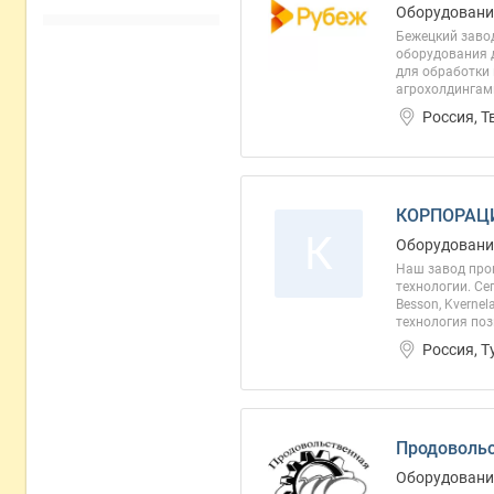
Оборудовани
Бежецкий завод
оборудования 
для обработки 
агрохолдингами
Россия, 
КОРПОРАЦИ
К
Оборудовани
Наш завод прои
технологии. Се
Besson, Kverne
технология поз
Россия, Т
Продовольс
Оборудовани