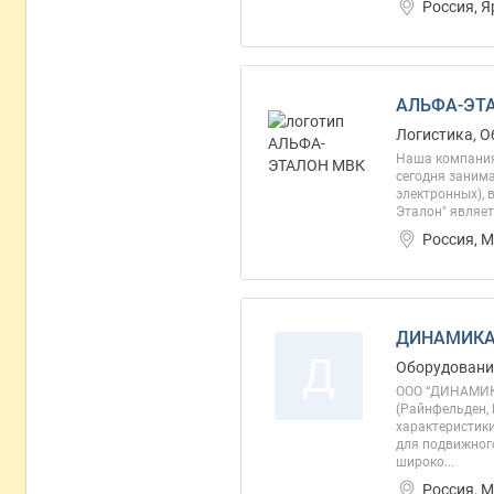
Россия, 
АЛЬФА-ЭТА
Логистика, О
Наша компания 
сегодня заним
электронных),
Эталон" являе
Россия, 
ДИНАМИКА
Д
Оборудование
ООО “ДИНАМИКА
(Райнфельден, 
характеристик
для подвижног
широко...
Россия, 