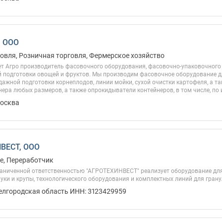
, ООО
овля, Розничная торговля, Фермерское хозяйство
т Агро производитель фасовочного оборудования, фасовочно-упаковочного
 подготовки овощей и фруктов. Мы производим фасовочное оборудование дл
ажной подготовки корнеплодов, линии мойки, сухой очистки картофеля, а та
ера любых размеров, а также опрокидыватели контейнеров, в том числе, по 
Москва
ВЕСТ, ООО
е, Переработчик
раниченной ответственностью "АГРОТЕХИНВЕСТ" реализует оборудование для 
уки и крупы, технологического оборудования и комплектных линий для гран
Белгородская область ИНН: 3123429959