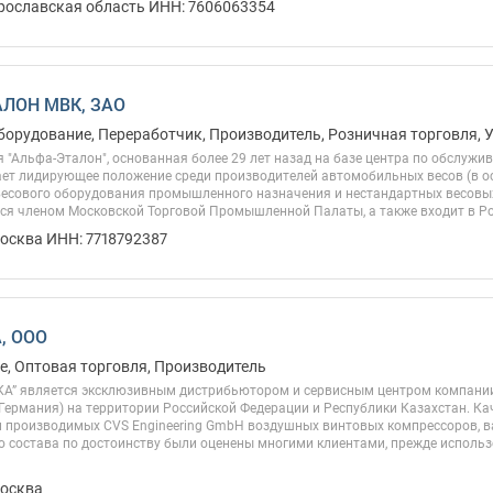
Ярославская область ИНН: 7606063354
ЛОН МВК, ЗАО
борудование, Переработчик, Производитель, Розничная торговля, 
"Альфа-Эталон", основанная более 29 лет назад на базе центра по обслужи
ает лидирующее положение среди производителей автомобильных весов (в 
 весового оборудования промышленного назначения и нестандартных весовы
тся членом Московской Торговой Промышленной Палаты, а также входит в Ро
Москва ИНН: 7718792387
, ООО
, Оптовая торговля, Производитель
” является эксклюзивным дистрибьютором и сервисным центром компании
Германия) на территории Российской Федерации и Республики Казахстан. Ка
и производимых CVS Engineering GmbH воздушных винтовых компрессоров, в
о состава по достоинству были оценены многими клиентами, прежде испол
Москва