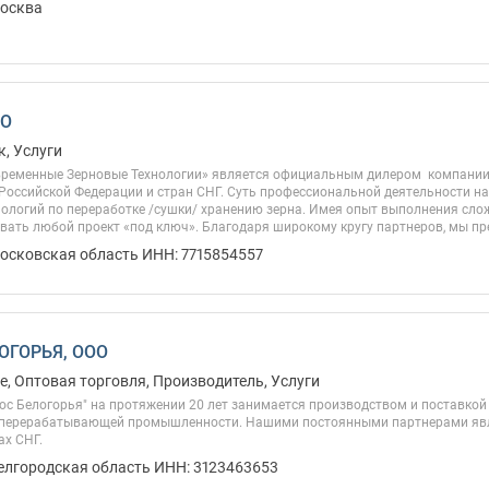
Москва
ОО
, Услуги
ременные Зерновые Технологии» является официальным дилером компании 
 Российской Федерации и стран СНГ. Суть профессиональной деятельности 
нологий по переработке /сушки/ хранению зерна. Имея опыт выполнения сло
вать любой проект «под ключ». Благодаря широкому кругу партнеров, мы пр
Московская область ИНН: 7715854557
ОГОРЬЯ, ООО
, Оптовая торговля, Производитель, Услуги
ос Белогорья" на протяжении 20 лет занимается производством и поставкой
 перерабатывающей промышленности. Нашими постоянными партнерами яв
ах СНГ.
Белгородская область ИНН: 3123463653