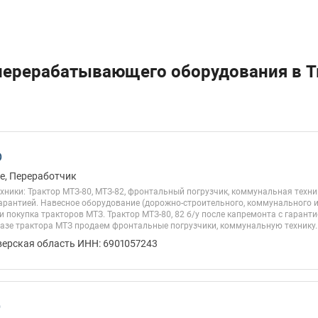
ерерабатывающего оборудования в Т
О
е, Переработчик
хники: Трактор МТЗ-80, МТЗ-82, фронтальный погрузчик, коммунальная техни
арантией. Навесное оборудование (дорожно-строительного, коммунального и
и покупка тракторов МТЗ. Трактор МТЗ-80, 82 б/у после капремонта с гарант
 базе трактора МТЗ продаем фронтальные погрузчики, коммунальную технику..
верская область ИНН: 6901057243
О