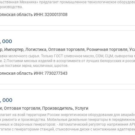
ьственная Механика» предлагает промышленное технологическое оборудова
роизводства.
Брянская область ИНН: 3200013108
, ООО
, Импортер, Логистика, Оптовая торговля, Розничная торговля, Усл
авки молочного сырья. Только ГОСТ сливочное масло, СОМ, СЦМ, сыворотка 
е. 2.Поставки мясных изделий в ассортименте от лучших белорусских и росс
ые поставки зерна, масличных, шротов.
Брянская область ИНН: 7730277343
, ООО
, Оптовая торговля, Производитель, Услуги
агает на всей территории России энергетическое оборудование для аварийн
х ремонта и производства. Мобильные дизельные генераторы в передвижном 
нных и сварочных генераторов: - Автоматический регулятор напряжения АР
атели с генераторами станций, стыковочные диски с монтажными адаптерами 