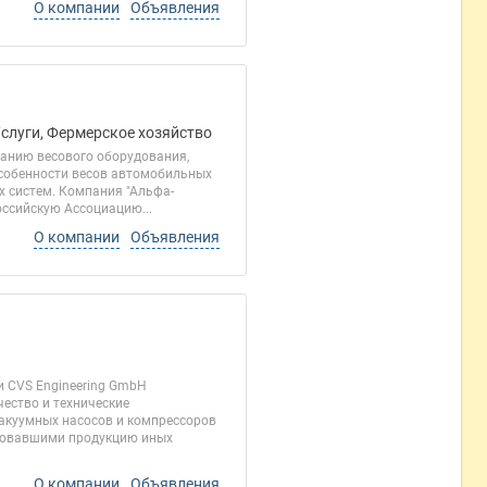
О компании
Объявления
Услуги, Фермерское хозяйство
ванию весового оборудования,
особенности весов автомобильных
х систем. Компания "Альфа-
ссийскую Ассоциацию...
О компании
Объявления
 CVS Engineering GmbH
чество и технические
акуумных насосов и компрессоров
ьзовавшими продукцию иных
О компании
Объявления