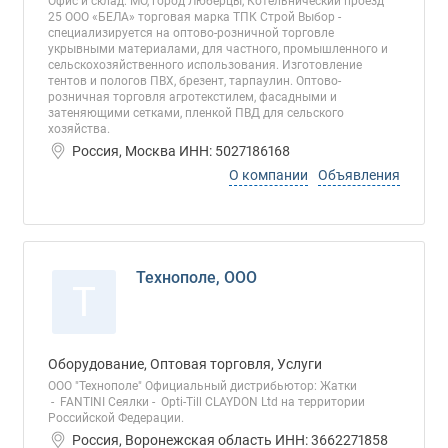
Офис и склад: МО, город Люберцы, Котельнический проезд
25 ООО «БЕЛА» торговая марка ТПК Строй Выбор -
специализируется на оптово-розничной торговле
укрывными материалами, для частного, промышленного и
сельскохозяйственного использования. Изготовление
тентов и пологов ПВХ, брезент, тарпаулин. Оптово-
розничная торговля агротекстилем, фасадными и
затеняющими сетками, пленкой ПВД для сельского
хозяйства.
Россия, Москва ИНН: 5027186168
О компании
Объявления
Технополе, ООО
Т
Оборудование, Оптовая торговля, Услуги
ООО "Технополе" Официальный дистрибьютор: Жатки
- FANTINI Сеялки - Opti-Till CLAYDON Ltd на территории
Российской Федерации.
Россия, Воронежская область ИНН: 3662271858