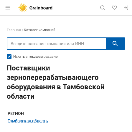
Раздел навигации по сайту grainboard.
Навигация по компаниям
Главная
Каталог компаний
Пои
Искать в текущем разделе
Поставщики
зерноперерабатывающего
оборудования в Тамбовской
области
Меню навигации
РЕГИОН
Тамбовская область