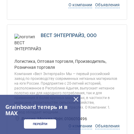
О компании
Объявления
ВЕСТ ЭНТЕРПРАЙЗ, ООО
Логистика, Оптовая торговля, Производитель,
Розничная торговля
Компания «Вест Энтерпрайз» Мы — первый российский
завод по производству современных нетканых материалов
на юге России. Предприятие с 20-летней историей,
расположенное в Республике Адыгея, выпускает нетканое
полотно как для народного потребления, так и для
применения в более крупных масштабах, в частности в
медицине, строительстве, сельском хозяйстве,
Grainboard теперь и в
автомобилестроении и других отраслях. О Компании: 1.
MAX
Завод обладает мощным...
Россия, Москва ИНН: 0106010496
ПЕРЕЙТИ
О компании
Объявления