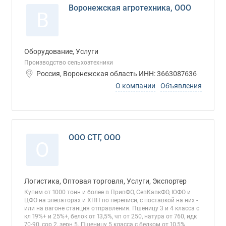
Воронежская агротехника, ООО
В
Оборудование, Услуги
Производство сельхозтехники
Россия, Воронежская область ИНН: 3663087636
О компании
Объявления
ООО СТГ, ООО
О
Логистика, Оптовая торговля, Услуги, Экспортер
Купим от 1000 тонн и более в ПривФО, СевКавкФО, ЮФО и
ЦФО на элеваторах и ХПП по переписи, с поставкой на них -
или на вагоне станция отправления. Пшеницу 3 и 4 класса с
кл 19%+ и 25%+, белок от 13,5%, чп от 250, натура от 760, идк
70-90, сор 2, зерн 5. Пшеницу 5 класса с белком от 10,5%