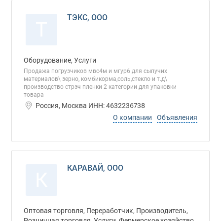
ТЭКС, ООО
Т
Оборудование, Услуги
Продажа погрузчиков мвс4м и мгур6 для сыпучих
материалов\ зерно, комбикорма,соль,стекло и т.д\
производство стрэч пленки 2 категории для упаковки
товара
Россия, Москва ИНН: 4632236738
О компании
Объявления
КАРАВАЙ, ООО
К
Оптовая торговля, Переработчик, Производитель,
Розничная торговля, Услуги, Фермерское хозяйство