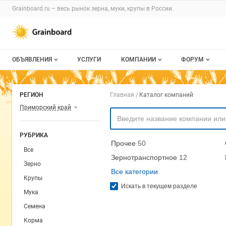
Раздел навигации по сайту grainboard.
Grainboard.ru – весь
рынок зерна, муки, крупы
в России.
Авторизация и меню пользователя
Навигация по разделам сайта grainboard.ru
ОБЪЯВЛЕНИЯ
УСЛУГИ
КОМПАНИИ
ФОРУМ
Все объявления
О каталоге компаний
Все темы
Навигация по комп
РЕГИОН
Главная
Каталог компаний
Мои объявления
Каталог компаний
Избранные
Приморский край
Моя компания
С моим уча
РУБРИКА
Прочее
50
Платное размещение
Все
Зернотранспортное
12
Зерно
Все категории
Крупы
Искать в текущем разделе
Мука
Семена
Корма