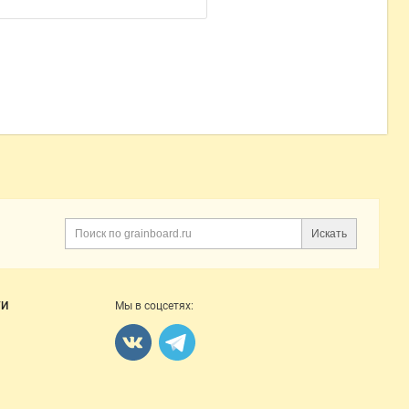
Искать
Поиск
ГИ
Мы в соцсетях: