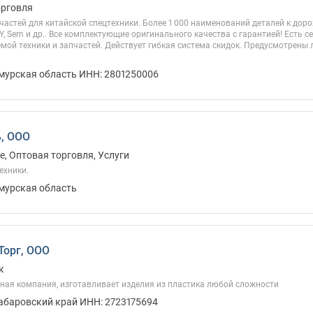
орговля
астей для китайской спецтехники. Более 1 000 наименований деталей к дор
, Sem и др.. Все комплектующие оригинального качества с гарантией! Есть 
емой техники и запчастей. Действует гибкая система скидок. Предусмотрены
Амурская область ИНН: 2801250006
, ООО
, Оптовая торговля, Услуги
ехники.
Амурская область
орг, ООО
к
ная компания, изготавливает изделия из пластика любой сложности
Хабаровский край ИНН: 2723175694