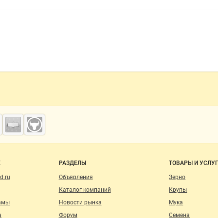
о сайту
Е
РАЗДЕЛЫ
ТОВАРЫ И УСЛУ
d.ru
Объявления
Зерно
Каталог компаний
Крупы
амы
Новости рынка
Мука
а
Форум
Семена