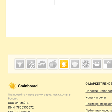
Дополнительная информация
Cсылки на полезные проекты
Grainboard.ru
— зерно и
мука
Важные разделы и контакты
Навигация п
О МАРКЕТПЛЕЙС
Новости Grainboar
Grainboard.ru – весь
рынок зерна, муки, крупы
в
Услуги и цены
России.
ООО «Инлайн»
Размещение рекл
ИНН: 7805355672
Публичная оферт