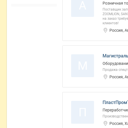
А
Розничная т
Поставщик запч
ZOOMLION, SANY
на заказ требу
клиентов!
Россия, 
Магистраль
М
Оборудование
Продажа спецт
Россия, 
ПластПромТ
П
Переработчи
Производствен
Россия, 