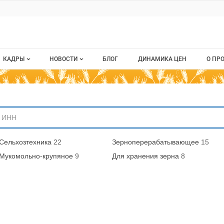
ru
КАДРЫ
НОВОСТИ
БЛОГ
ДИНАМИКА ЦЕН
О ПР
Все вакансии
Новости рынка
О п
аниям
Все резюме
Кон
стием
Пуб
Сельхозтехника
22
Зерноперерабатывающее
15
Раз
Мукомольно-крупяное
9
Для хранения зерна
8
Кар