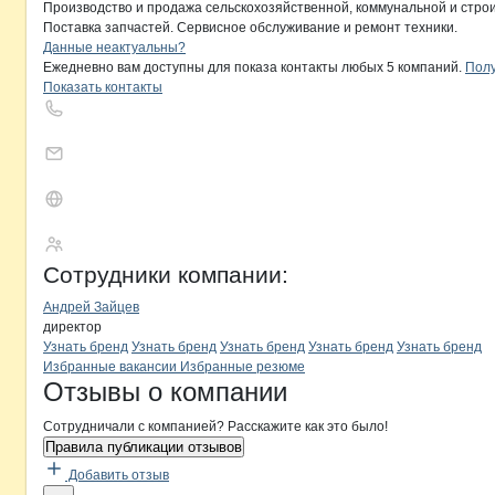
Производство и продажа сельскохозяйственной, коммунальной и строи
Поставка запчастей. Сервисное обслуживание и ремонт техники.
Контакты
компании
МосАгроМаш
+7(800)000-00-..
Данные неактуальны?
Ежедневно вам доступны для показа контакты любых 5 компаний.
Полу
Показать контакты
МосАгроМаш
Сотрудники
компании
:
Андрей Зайцев
директор
Бренды
компани
МосАгроМаш
Узнать бренд
Узнать бренд
Узнать бренд
Узнать бренд
Узнать бренд
Вакансии в
МосАгроМаш
Избранные вакансии
Избранные резюме
Новости o
МосАгроМаш, ООО
МосАгроМаш
Отзывы
о компании
Сотрудничали с компанией? Расскажите как это было!
Правила публикации отзывов
Добавить отзыв