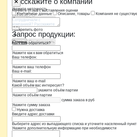
Форма обратной связи о неточностя
МосАгроМа
Расскажите
о компании
Укажите неточность
Начните отзыв с выставления оценки
Контактные данные
Описание, товары
Компания не существу
Отмена
Опубликовать
Прикрепить фото
Запрос продукции:
Отмена
Опубликовать
Как к вам обратиться?
Укажите как к вам обратиться
Ваш телефон:
Укажите ваш телефон
Ваш e-mail:
Укажите ваш e-mail
Какой объём вас интересует?
укажите объём партии
Укажите объём партии
сумма заказа в руб
Укажите сумму заказа
Нужна доставка
Введите адрес доставки
Выберите адрес из выпадающего списка и уточните населенный пункт
Укажите дополнительную информацию при необходимости