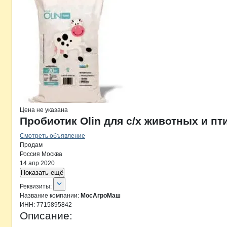
Цена не указана
Пробиотик Olin для с/х животных и п
Смотреть объявление
Продам
Россия
Москва
14 апр 2020
Показать ещё
О компании
МосАгроМаш
Реквизиты
компании
МосАгроМаш
Реквизиты:
Название компании:
МосАгроМаш
ИНН:
7715895842
Описание: