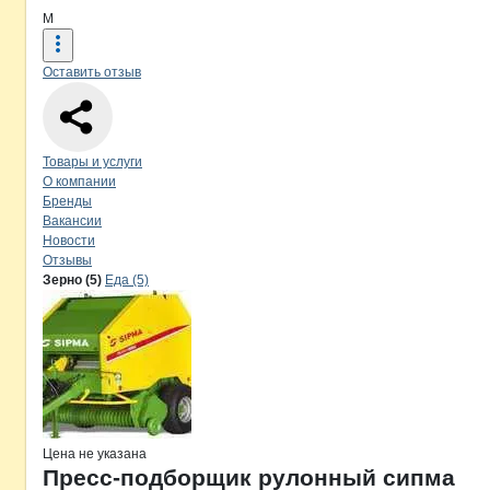
М
Оставить отзыв
Навигация по странице
компании
М
Товары и услуги
О компании
Бренды
Вакансии
Новости
Отзывы
Продукция
МосАгроМаш, ООО
Навигация по продуктам
компании
МосА
Зерно (5)
Еда (5)
Цена не указана
Пресс-подборщик рулонный сипма