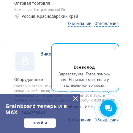
Оптовая торговля
Компания Центр Агроснаб Юг
Россия, Краснодарский край
О компании
Объявления
Виконт-34, ООО
В
Всеволод
Здравствуйте! Готов помочь
вам. Напишите мне, если у
Оборудование
вас появятся вопросы.
Поставка запасных частей на импортную
сельскохозяйственную технику: Джон Дир, лемкен, амазоне,
квернеланд, флитгард, KUHN. герингофф, JCB. Услуги
сервиса по технике Джон Дир. Часы работы: с 8.00 до 17.00
Grainboard теперь и в
Россия, Волгоградская область ИНН:
MAX
3444258840
О компании
Объявления
ПЕРЕЙТИ