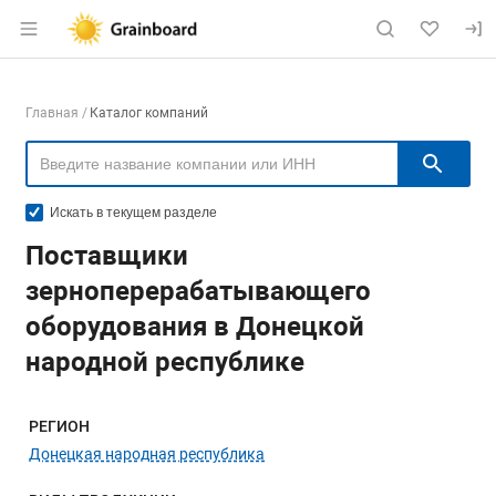
Раздел навигации по сайту grainboard.
Навигация по компаниям
Главная
Каталог компаний
Пои
Искать в текущем разделе
Поставщики
зерноперерабатывающего
оборудования в Донецкой
народной республике
Меню навигации
РЕГИОН
Донецкая народная республика