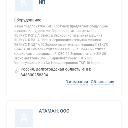
К
ИП
Оборудование
Наше предприятие - ИП Кортунов предлагает следующее
сельхозоборудование: Зерноочистительная машина
ПЕТКУС К-218 А Selektra Зерноочистительная машина
ПЕТКУС К-531 А Гигант Зерноочистительная машина
ПЕТКУС К-527 А 10 Зерноочистительная машина ПЕТКУС
К-547 А 10 Семяочистительная машина СМ-4 Очиститель
вороха самопередвижной, ОВС-25 Зернометатель ЗМ-30
Зернометатель ЗМ-60 Зернопогрузчик ЗПС - 100
Зерносушилка К4-УСА Нория зерновая ТКП-10 Нория...
Россия, Волгоградская область ИНН:
343800258304
О компании
Объявления
АТАМАН, ООО
А