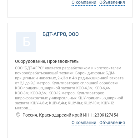
О компании
Объявления
БДТ-АГРО, ООО
Б
Оборудование, Производитель
ООО "БДТ-АГРО" является разработчиком и изготовителем
почвообрабатывающей техники: Борон дисковых БДМ-
прицепных и навесных, 2-х,3-х и 4-х рядных,шириной захвата
от 2,1 до 9,3 метров. Культиваторов сплошной обработки
КСО-прицепных,шириной захвата КСО-4,8м; КСО-6,4м;
КСО-8м; КСО-9,6м; КСО-12 метров. Культиваторов
широкозахватных универсальных КШУ-прицепных,шириной
захвата КШУ-4,8м; КШУ-6,4м; КШУ-8м; КШУ-10м; КШУ-12
метров....
Россия, Краснодарский край ИНН: 2309127454
О компании
Объявления