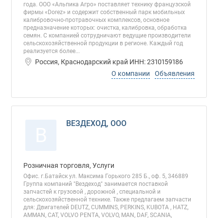
года. ООО «Альпика Агро» поставляет технику французской
фирмы «Dorez» и содержит собственный парк мобильных
калибровочно-протравочных комплексов, основное
предназначение которых: очистка, калибровка, обработка
семян. С компанией сотрудничают ведущие производители
сельскохозяйственной продукции в регионе. Каждый год
реализуется более...
Россия, Краснодарский край ИНН: 2310159186
О компании
Объявления
ВЕЗДЕХОД, ООО
В
Розничная торговля, Услуги
Офис. г.Батайск ул. Максима Горького 285 Б., оф. 5, 346889
Группа компаний "Вездеход" занимается поставкой
запчастей к грузовой , дорожной , специальной и
сельскохозяйственной технике. Также предлагаем запчасти
для: Двигателей DEUTZ, CUMMINS, PERKINS, KUBOTA , HATZ,
AMMAN, CAT, VOLVO PENTA, VOLVO, MAN, DAF, SCANIA,