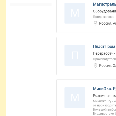
Магистраль
М
Оборудование
Продажа спецт
Россия, 
ПластПромТ
П
Переработчи
Производствен
Россия, 
МиниЭкс. Р
М
Розничная т
МиниЭкс. Ру - 
от производите
Большой выбор
Владивостоке, 