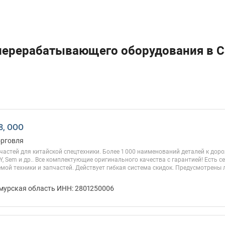
перерабатывающего оборудования в С
8, ООО
орговля
астей для китайской спецтехники. Более 1 000 наименований деталей к дор
, Sem и др.. Все комплектующие оригинального качества с гарантией! Есть 
емой техники и запчастей. Действует гибкая система скидок. Предусмотрены
Амурская область ИНН: 2801250006