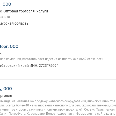
, ООО
, Оптовая торговля, Услуги
ехники.
Амурская область
орг, ООО
к
ная компания, изготавливает изделия из пластика любой сложности
Хабаровский край ИНН: 2723175694
у, ООО
орговля
команда, нацеленная на продажу навесного оборудования, японских мини тр
ля. Всегда более 40 наименований навесного для сельскохозяйственных, ко
 мини тракторов различных японских производителей. Сервис. Техническая
Санкт-Петербурге, Краснодаре. Более подробная информация на сайте компа