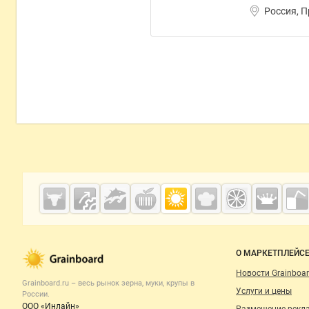
Россия, 
Дополнительная информация
Cсылки на полезные проекты
Grainboard.ru
— зерно и
мука
Важные разделы и контакты
Навигация п
О МАРКЕТПЛЕЙС
Новости Grainboar
Grainboard.ru – весь
рынок зерна, муки, крупы
в
Услуги и цены
России.
ООО «Инлайн»