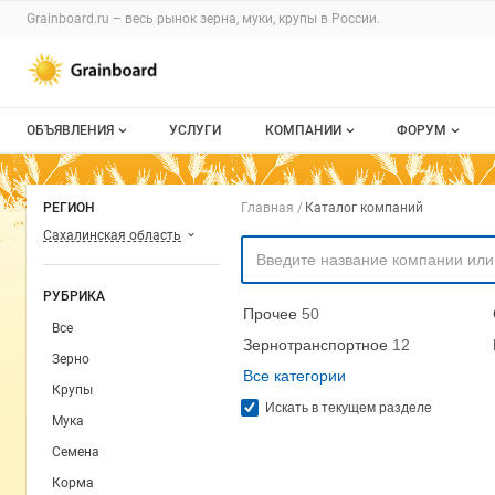
Раздел навигации по сайту grainboard.
Grainboard.ru – весь
рынок зерна, муки, крупы
в России.
Авторизация и меню пользователя
Навигация по разделам сайта grainboard.ru
ОБЪЯВЛЕНИЯ
УСЛУГИ
КОМПАНИИ
ФОРУМ
Все объявления
О каталоге компаний
Все темы
Навигация по комп
РЕГИОН
Главная
Каталог компаний
Мои объявления
Каталог компаний
Избранные
Сахалинская область
Моя компания
С моим уча
РУБРИКА
Прочее
50
Платное размещение
Все
Зернотранспортное
12
Зерно
Все категории
Крупы
Искать в текущем разделе
Мука
Семена
Корма