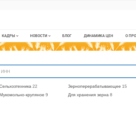
ru
КАДРЫ
НОВОСТИ
БЛОГ
ДИНАМИКА ЦЕН
О ПР
Все вакансии
Новости рынка
О п
аниям
Все резюме
Кон
стием
Пуб
Сельхозтехника
22
Зерноперерабатывающее
15
Раз
Мукомольно-крупяное
9
Для хранения зерна
8
Кар