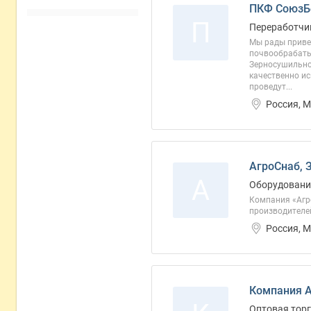
ПКФ СоюзБ
П
Переработчи
Мы рады приве
почвообрабаты
Зерносушильно
качественно ис
проведут...
Россия, 
АгроСнаб, 
А
Оборудование
Компания «Агр
производителей
Россия, 
Компания А
Оптовая торг