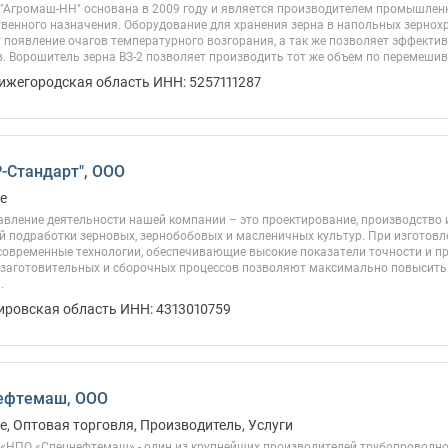
"Агромаш-НН" основана в 2009 году и является производителем промышлен
твенного назначения. Оборудование для хранения зерна в напольных зернох
появление очагов температурного возгорания, а так же позволяет эффектив
. Ворошитель зерна ВЗ-2 позволяет производить тот же объем по перемешиван
Нижегородская область ИНН: 5257111287
Р-Стандарт", ООО
е
авление деятельности нашей компании – это проектирование, производство 
й подработки зерновых, зернобобовых и масленичных культур. При изготовл
современные технологии, обеспечивающие высокие показатели точности и п
 заготовительных и сборочных процессов позволяют максимально повысить 
.
ировская область ИНН: 4313010759
ефтемаш, ООО
, Оптовая торговля, Производитель, Услуги
«НПО «Спецнефтемаш» - один из крупнейших производителей трубопроводно