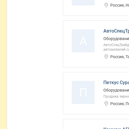
Россия, 
АвтоСпецТ
А
Оборудование
АвтоСпецТрейд
автомобилей с
Россия, Т
Петкус Сур
П
Оборудование
Продажа зерно
Россия, 