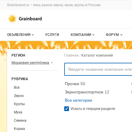
Раздел навигации по сайту grainboard.
Grainboard.ru – весь
рынок зерна, муки, крупы
в России.
Авторизация и меню пользователя
Навигация по разделам сайта grainboard.ru
ОБЪЯВЛЕНИЯ
УСЛУГИ
КОМПАНИИ
ФОРУМ
Все объявления
О каталоге компаний
Все темы
Навигация по комп
РЕГИОН
Главная
Каталог компаний
Мои объявления
Каталог компаний
Избранные
Мордовия республика
Моя компания
С моим уча
РУБРИКА
Прочее
50
Платное размещение
Все
Зернотранспортное
12
Зерно
Все категории
Крупы
Искать в текущем разделе
Мука
Семена
Корма