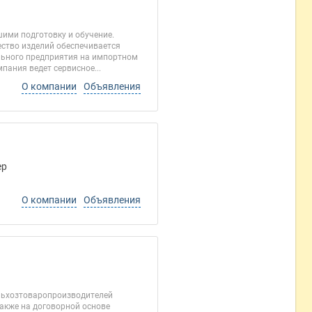
ми подготовку и обучение.
ество изделий обеспечивается
льного предприятия на импортном
пания ведет сервисное...
О компании
Объявления
ер
О компании
Объявления
ельхозтоваропроизводителей
акже на договорной основе