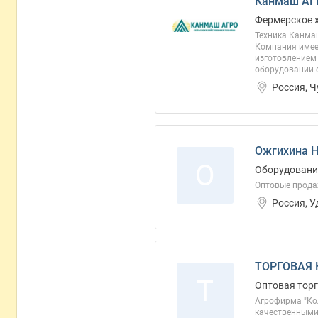
Канмаш АГ
Фермерское 
Техника Канма
Компания имеет
изготовлением
оборудовании ф
Россия, 
Ожгихина 
О
Оборудование
Оптовые прода
Россия, 
ТОРГОВАЯ 
Т
Оптовая торг
Агрофирма "Ко
качественными