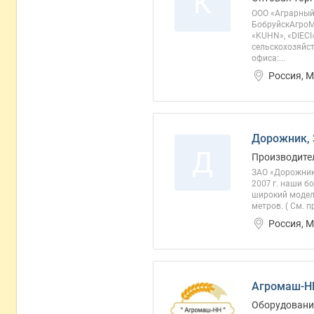
К
ООО «Аграрный 
БобруйскАгроМ
«KUHN», «DIECI
сельскохозяйс
офиса:...
Россия, 
Дорожник,
Д
Производите
ЗАО «Дорожник
2007 г. наши б
широкий модель
метров. ( См. 
Россия, 
Агромаш-Н
Оборудование