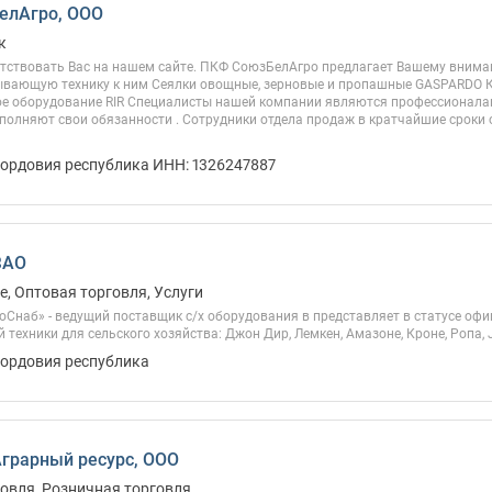
елАгро, ООО
к
тствовать Вас на нашем сайте. ПКФ СоюзБелАгро предлагает Вашему внима
вающую технику к ним Сеялки овощные, зерновые и пропашные GASPARDO К
е оборудование RIR Специалисты нашей компании являются профессионалами
полняют свои обязанности . Сотрудники отдела продаж в кратчайшие сроки 
Мордовия республика ИНН: 1326247887
ЗАО
, Оптовая торговля, Услуги
оСнаб» - ведущий поставщик с/х оборудования в представляет в статусе оф
 техники для сельского хозяйства: Джон Дир, Лемкен, Амазоне, Кроне, Ропа, 
Мордовия республика
грарный ресурс, ООО
овля, Розничная торговля