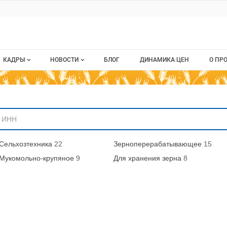
ru
КАДРЫ
НОВОСТИ
БЛОГ
ДИНАМИКА ЦЕН
О ПР
Все вакансии
Новости рынка
О п
аниям
Все резюме
Кон
стием
Пуб
Сельхозтехника
22
Зерноперерабатывающее
15
Раз
Мукомольно-крупяное
9
Для хранения зерна
8
Кар