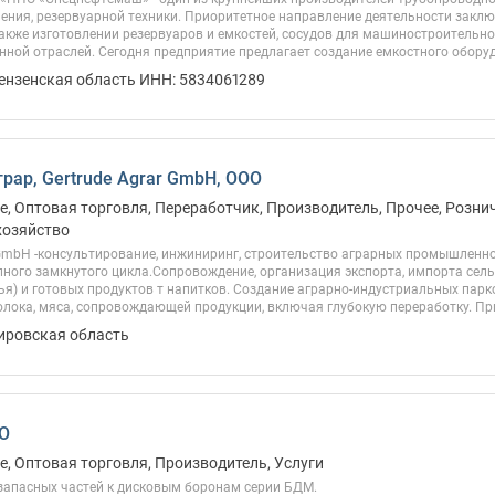
ения, резервуарной техники. Приоритетное направление деятельности заклю
также изготовлении резервуаров и емкостей, сосудов для машиностроительной
ной отраслей. Сегодня предприятие предлагает создание емкостного обору
Пензенская область ИНН: 5834061289
грар, Gertrude Agrar GmbH, ООО
, Оптовая торговля, Переработчик, Производитель, Прочее, Рознич
хозяйство
 GmbH -консультирование, инжиниринг, строительство аграрных промышленн
ного замкнутого цикла.Сопровождение, организация экспорта, импорта сел
я) и готовых продуктов т напитков. Создание аграрно-индустриальных парк
лока, мяса, сопровождающей продукции, включая глубокую переработку. Пр
Кировская область
ОО
, Оптовая торговля, Производитель, Услуги
запасных частей к дисковым боронам серии БДМ.