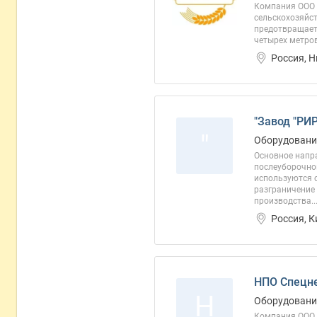
Компания ООО 
сельскохозяйс
предотвращает 
четырех метров
Россия, 
"Завод "РИ
"
Оборудовани
Основное напр
послеуборочно
используются 
разграничение
производства...
Россия, К
НПО Спецн
Н
Оборудование
Компания ООО 