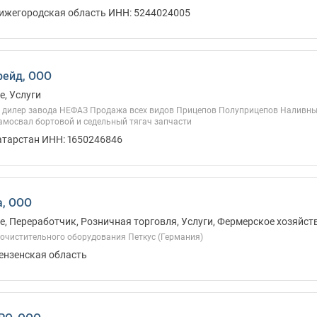
Нижегородская область ИНН: 5244024005
рейд, ООО
, Услуги
 дилер завода НЕФАЗ Продажа всех видов Прицепов Полуприцепов Наливны
амосвал бортовой и седельный тягач запчасти
атарстан ИНН: 1650246846
а, ООО
, Переработчик, Розничная торговля, Услуги, Фермерское хозяйст
очистительного оборудования Петкус (Германия)
Пензенская область