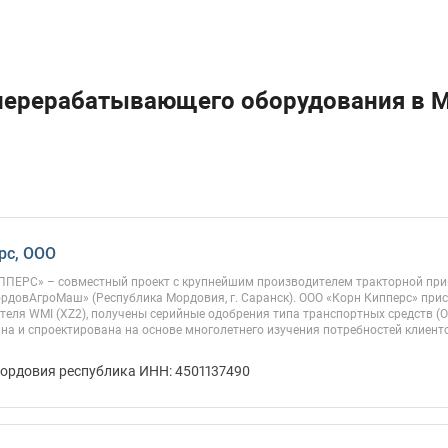
перерабатывающего оборудования в 
рс, ООО
ПЕРС» – совместный проект с крупнейшим производителем тракторной при
ордовАгроМаш» (Республика Мордовия, г. Саранск). ООО «Корн Кипперс» пр
еля WMI (XZ2), получены серийные одобрения типа транспортных средств (О
а и спроектирована на основе многолетнего изучения потребностей клиент
Мордовия республика ИНН: 4501137490