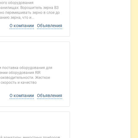
ного оборудования
ранилищах: Ворошитель зерна ВЗ
но перемешивать зерно в слое до
ию зерна, что и...
О компании
Объявления
и поставка оборудования для
ении оборудования RIR
роизводительности. Жесткое
скорость и качество
О компании
Объявления
й арматуры, емкостных приборов