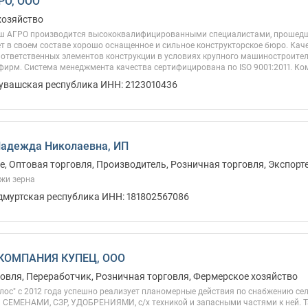
РО, ООО
хозяйство
ш АГРО производится высококвалифицированными специалистами, прошедши
 в своем составе хорошо оснащенное и сильное конструкторское бюро. Кач
 ответственных элементов конструкции в условиях крупного машиностроите
ирм. Система менеджмента качества сертифицирована по ISO 9001:2011. Ком
Чувашская республика ИНН: 2123010436
Надежда Николаевна, ИП
, Оптовая торговля, Производитель, Розничная торговля, Экспорт
жи зерна
Удмуртская республика ИНН: 181802567086
КОМПАНИЯ КУПЕЦ, ООО
овля, Переработчик, Розничная торговля, Фермерское хозяйство
лос" с 2012 года успешно реализует планомерные действия по снабжению с
 СЕМЕНАМИ, СЗР, УДОБРЕНИЯМИ, с/х техникой и запасными частями к ней. Т