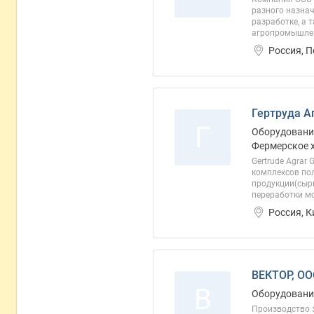
разного назнач
разработке, а 
агропромышлен
Россия, 
Гертруда А
Г
Оборудование
Фермерское 
Gertrude Agrar
комплексов пол
продукции(сырь
переработки мо
Россия, 
ВЕКТОР, О
В
Оборудование
Производство 