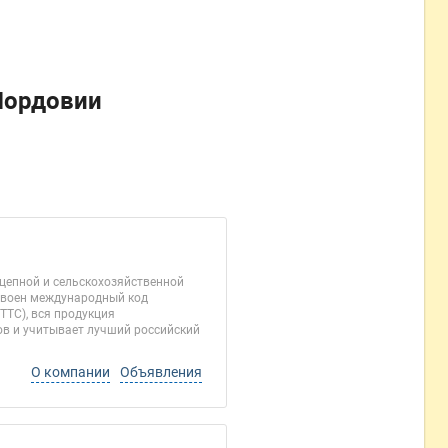
Мордовии
цепной и сельскохозяйственной
исвоен международный код
ТТС), вся продукция
ов и учитывает лучший российский
О компании
Объявления