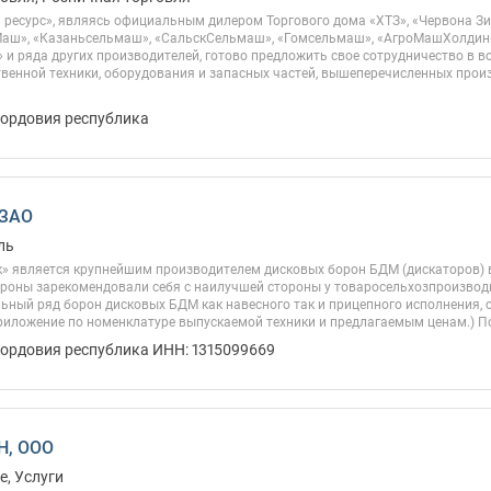
ресурс», являясь официальным дилером Торгового дома «ХТЗ», «Червона Зи
аш», «Казаньсельмаш», «СальскСельмаш», «Гомсельмаш», «АгроМашХолдинг»
» и ряда других производителей, готово предложить свое сотрудничество в в
твенной техники, оборудования и запасных частей, вышеперечисленных прои
Мордовия республика
 ЗАО
ль
» является крупнейшим производителем дисковых борон БДМ (дискаторов) 
ороны зарекомендовали себя с наилучшей стороны у товаросельхозпроизвод
ный ряд борон дисковых БДМ как навесного так и прицепного исполнения, с
приложение по номенклатуре выпускаемой техники и предлагаемым ценам.) По
Мордовия республика ИНН: 1315099669
Н, ООО
, Услуги