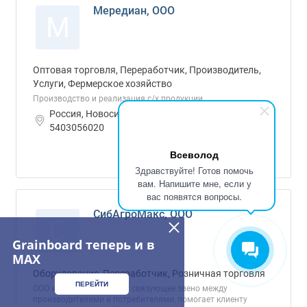
Мередиан, ООО
М
Оптовая торговля, Переработчик, Производитель,
Услуги, Фермерское хозяйство
Производство и реализация с/х продукции.
Россия, Новосибирская область ИНН:
5403056020
О компании
Всеволод
Здравствуйте! Готов помочь
вам. Напишите мне, если у
вас появятся вопросы.
СибАгроМакс, ООО
С
Grainboard теперь и в
MAX
Оборудование, Переработчик, Розничная торговля
ПЕРЕЙТИ
ООО «СибАгроМакс», как связующее звено между
производителями и потребителями, помогает клиенту