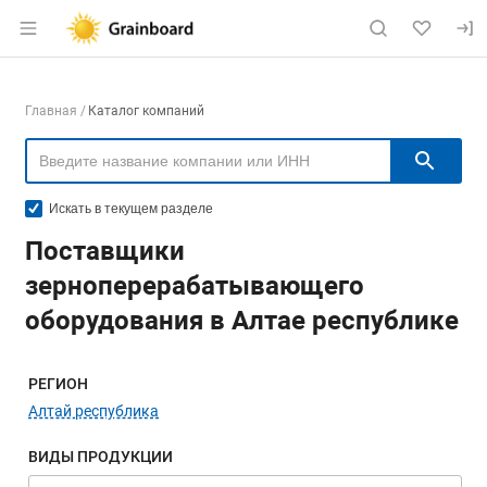
Раздел навигации по сайту grainboard.
Навигация по компаниям
Главная
Каталог компаний
Пои
Искать в текущем разделе
Поставщики
зерноперерабатывающего
оборудования в Алтае республике
Меню навигации
РЕГИОН
Алтай республика
ВИДЫ ПРОДУКЦИИ