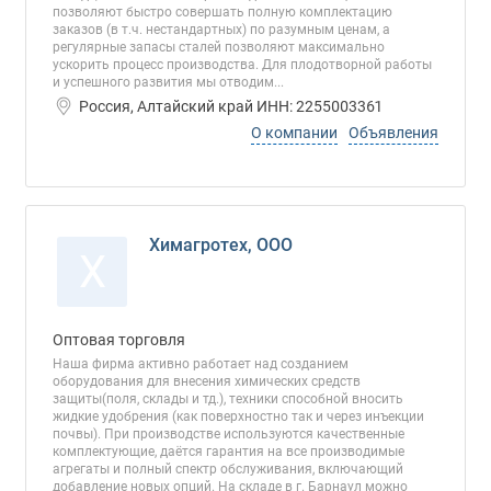
позволяют быстро совершать полную комплектацию
заказов (в т.ч. нестандартных) по разумным ценам, а
регулярные запасы сталей позволяют максимально
ускорить процесс производства. Для плодотворной работы
и успешного развития мы отводим...
Россия, Алтайский край ИНН: 2255003361
О компании
Объявления
Химагротех, ООО
Х
Оптовая торговля
Наша фирма активно работает над созданием
оборудования для внесения химических средств
защиты(поля, склады и тд.), техники способной вносить
жидкие удобрения (как поверхностно так и через инъекции
почвы). При производстве используются качественные
комплектующие, даётся гарантия на все производимые
агрегаты и полный спектр обслуживания, включающий
добавление новых опций. На складе в г. Барнаул можно