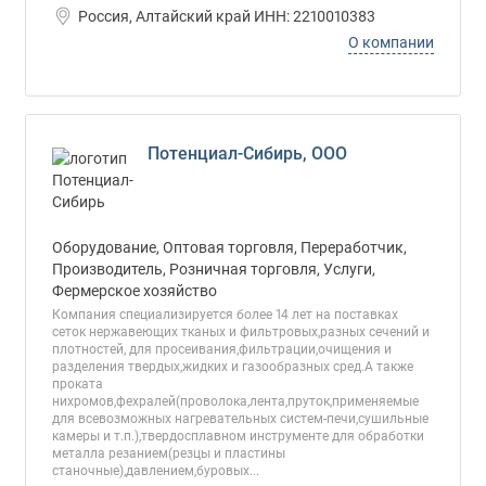
Россия, Алтайский край ИНН: 2210010383
О компании
Потенциал-Сибирь, ООО
Оборудование, Оптовая торговля, Переработчик,
Производитель, Розничная торговля, Услуги,
Фермерское хозяйство
Компания специализируется более 14 лет на поставках
сеток нержавеющих тканых и фильтровых,разных сечений и
плотностей, для просеивания,фильтрации,очищения и
разделения твердых,жидких и газообразных сред.А также
проката
нихромов,фехралей(проволока,лента,пруток,применяемые
для всевозможных нагревательных систем-печи,сушильные
камеры и т.п.),твердосплавном инструменте для обработки
металла резанием(резцы и пластины
станочные),давлением,буровых...