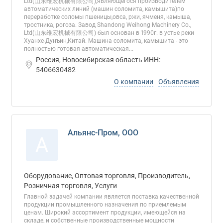
Ltd(山东维宏机械有限公司),являющегося производителем
автоматических линий (машин соломита, камышита)по
переработке соломы пшеницы,овса, ржи, ячменя, камыша,
тростника, рогоза. Завод Shandong Weihong Machinery Co.,
Ltd(山东维宏机械有限公司) был основан в 1990г. в устье реки
Хуанхе-Дунъин,Китай. Машина соломита, камышита - это
полностью готовая автоматическая...
Россия, Новосибирская область ИНН:
5406630482
О компании
Объявления
Альянс-Пром, ООО
А
Оборудование, Оптовая торговля, Производитель,
Розничная торговля, Услуги
Главной задачей компании является поставка качественной
продукции промышленного назначения по приемлемым
ценам. Широкий ассортимент продукции, имеющейся на
складе, и собственные производственные мощности