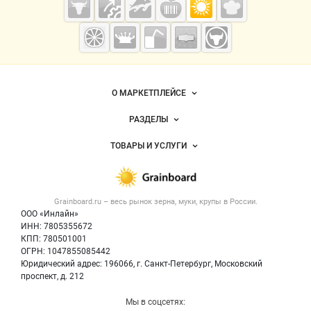
Grainboard.ru
— зерно и
мука
Важные разделы и контакты
Навигация по сайту
О МАРКЕТПЛЕЙСЕ
Новости Grainboard.ru
РАЗДЕЛЫ
Услуги и цены
Объявления
ТОВАРЫ И УСЛУГИ
Размещение рекламы
Каталог компаний
Зерно
Публичная оферта
Новости рынка
Крупы
Контактная информация
Форум
Grainboard.ru – весь
рынок зерна, муки, крупы
в России.
Мука
Политика обработки персональных данных
Вакансии
ООО «Инлайн»
Семена
Для СМИ
ИНН: 7805355672
Блог
КПП: 780501001
Корма
ОГРН: 1047855085442
Оборудование
Юридический адрес: 196066, г. Санкт-Петербург, Московский
Прочее
проспект, д. 212
Добавить объявление
Мы в соцсетях:
Карта объявлений