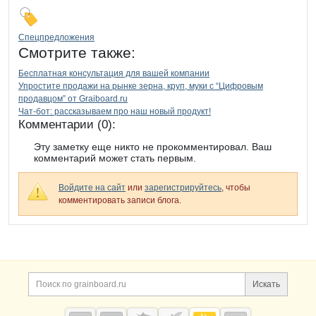
Спецпредложения
Смотрите также:
Бесплатная консультация для вашей компании
Упростите продажи на рынке зерна, круп, муки с “Цифровым
продавцом” от Graiboard.ru
Чат-бот: рассказываем про наш новый продукт!
Комментарии (0):
Эту заметку еще никто не прокомментировал. Ваш
комментарий может стать первым.
Войдите на сайт
или
зарегистрируйтесь
, чтобы
комментировать записи блога.
Дополнительная информация
Поиск по сайту и ссы
Искать
Cсылки на полезные проекты