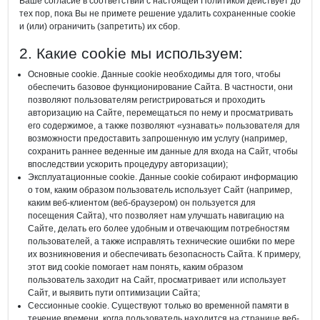
Ваше согласие в соответствии с настоящей Политикой действует до
тех пор, пока Вы не примете решение удалить сохраненные cookie
и (или) ограничить (запретить) их сбор.
2. Какие cookie мы используем:
Основные cookie. Данные cookie необходимы для того, чтобы
обеспечить базовое функционирование Сайта. В частности, они
позволяют пользователям регистрироваться и проходить
авторизацию на Сайте, перемещаться по нему и просматривать
его содержимое, а также позволяют «узнавать» пользователя для
возможности предоставить запрошенную им услугу (например,
сохранить раннее веденные им данные для входа на Сайт, чтобы
впоследствии ускорить процедуру авторизации);
Эксплуатационные cookie. Данные cookie собирают информацию
о том, каким образом пользователь использует Сайт (например,
каким веб-клиентом (веб-браузером) он пользуется для
посещения Сайта), что позволяет нам улучшать навигацию на
Сайте, делать его более удобным и отвечающим потребностям
пользователей, а также исправлять технические ошибки по мере
их возникновения и обеспечивать безопасность Сайта. К примеру,
этот вид cookie помогает нам понять, каким образом
пользователь заходит на Сайт, просматривает или использует
Сайт, и выявить пути оптимизации Сайта;
Сессионные cookie. Существуют только во временной памяти в
течение времени, когда пользователь находится на странице веб-