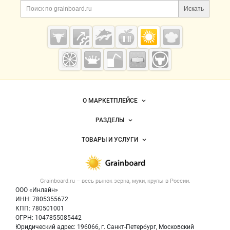
Поиск по сайту и ссы
Искать
Cсылки на полезные проекты
Grainboard.ru
— зерно и
мука
Важные разделы и контакты
Навигация по сайту
О МАРКЕТПЛЕЙСЕ
Новости Grainboard.ru
РАЗДЕЛЫ
Услуги и цены
Объявления
ТОВАРЫ И УСЛУГИ
Размещение рекламы
Каталог компаний
Зерно
Публичная оферта
Новости рынка
Крупы
Контактная информация
Форум
Grainboard.ru – весь
рынок зерна, муки, крупы
в России.
Мука
Политика обработки персональных данных
Вакансии
ООО «Инлайн»
Семена
Для СМИ
ИНН: 7805355672
Блог
КПП: 780501001
Корма
ОГРН: 1047855085442
Оборудование
Юридический адрес: 196066, г. Санкт-Петербург, Московский