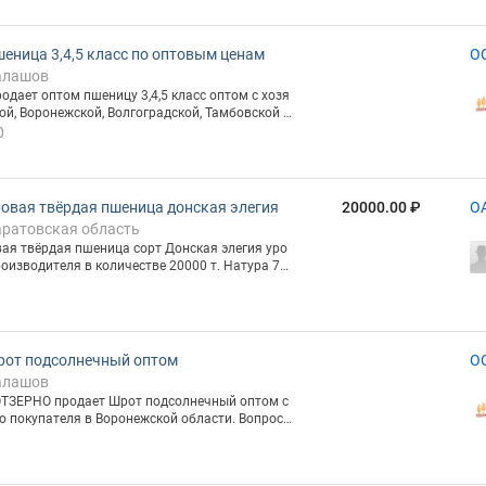
еница 3,4,5 класс по оптовым ценам
О
алашов
ой, Воронежской, Волгоградской, Тамбовской и
росы на емайл или телефону. Под
0
ия об услугах и ценах на сайте: 5, 4 класс
овая твёрдая пшеница донская элегия
20000.00 ₽
О
аратовская область
ая твёрдая пшеница сорт Донская элегия уро
роизводителя в количестве 20000 т. Натура 79
дения 350 с Влажность 12% ИДК 95 Сор 0,6% Зе
еин 15,2 Возможна авто (Саратовская обл., с.
оветская 78) и ЖД отгрузка (ст. Новоперелюбск
иколай Викторов
от подсолнечный оптом
О
алашов
ТЗЕРНО продает Шрот подсолнечный оптом с
то покупателя в Воронежской области. Вопрос
 по телефону . Подробнее на сайте