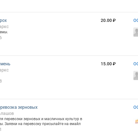
рох
20.00 ₽
О
аркс
ъемы.
6
чмень
15.00 ₽
О
аркс
8
ревозка зерновых
О
алашов
я перевозки зерновых и масличных культур в
ы. Заявки на перевозку присылайте на емайл
1