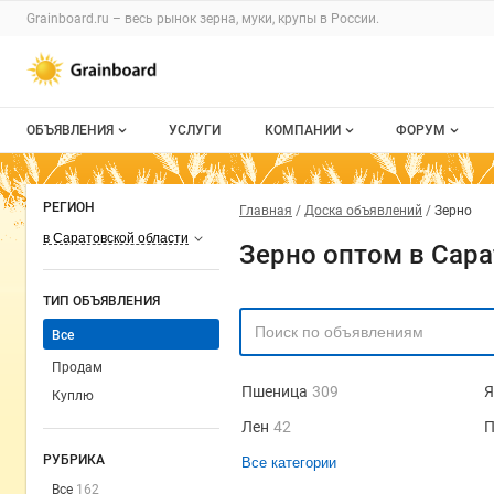
Grainboard.ru – весь
рынок зерна, муки, крупы
в России.
ОБЪЯВЛЕНИЯ
УСЛУГИ
КОМПАНИИ
ФОРУМ
Все объявления
О каталоге компаний
Все темы
РЕГИОН
Главная
Доска объявлений
Зерно
Мои объявления
Каталог компаний
Избранные
в Саратовской области
Зерно оптом в Сара
Моя компания
С моим уча
ТИП ОБЪЯВЛЕНИЯ
Платное размещение
Все
Продам
Пшеница
309
Я
Куплю
Лен
42
П
РУБРИКА
Все категории
Все
162