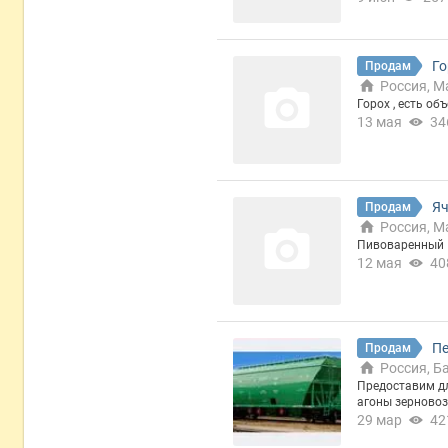
Го
Продам
Россия, М
Горох , есть об
13 мая
34
Я
Продам
Россия, М
Пивоваренный
12 мая
40
Пе
Продам
Россия, Б
Предоставим дл
агоны зерновоз
29 мар
42