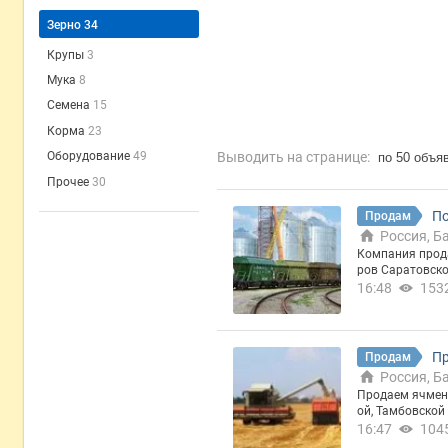
Зерно
34
Крупы
3
Мука
8
Семена
15
Корма
23
Выводить на странице:
Оборудование
49
по 50 объя
Прочее
30
По
Продам
Россия, Б
Компания продаст опт
ров Саратовско
бластей. Вопро
16:48
153
Пр
Продам
Россия, Б
Продаем ячмень урожай 20
ой, Тамбовской областях.. Работаем с ндс. Вопросы в личку и
ли по телефону.
16:47
104