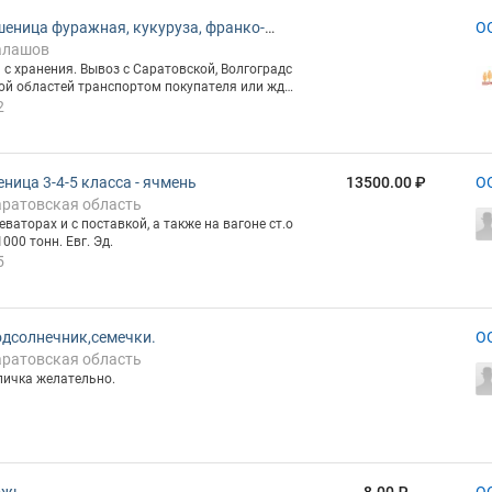
еница фуражная, кукуруза, франко-
О
алашов
лад
с хранения. Вывоз с Саратовской, Волгоградс
кой областей транспортом покупателя или жд н
торов.
2
ница 3-4-5 класса - ячмень
13500.00 ₽
О
аратовская область
рах и с поставкой, а также на вагоне ст.о
000 тонн. Евг. Эд.
5
дсолнечник,семечки.
О
аратовская область
личка желательно.