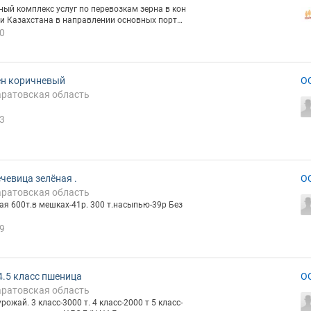
ый комплекс услуг по перевозкам зерна в кон
 и Казахстана в направлении основных порто
и по емаил или телефону..
0
н коричневый
О
аратовская область
3
чевица зелёная .
О
аратовская область
ая 600т.в мешках-41р. 300 т.насыпью-39р Без
9
4.5 класс пшеница
О
аратовская область
ожай. 3 класс-3000 т. 4 класс-2000 т 5 класс-