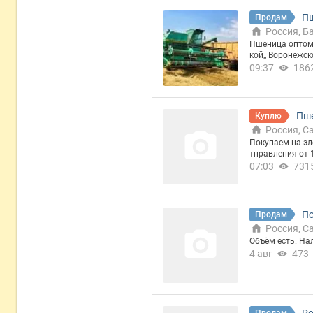
Пш
Продам
Россия, Б
ск
Пшеница оптом 
кой,, Воронежс
ормами с элева
09:37
186
Пше
Куплю
Россия, С
Покупаем на элевато
тправления от 1
07:03
731
По
Продам
Россия, С
Объём есть. На
4 авг
473