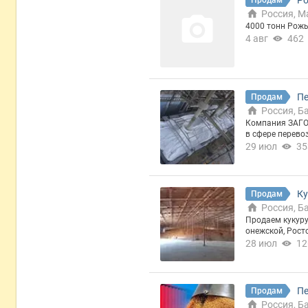
Р
Продам
Россия, М
4000 тонн Рожь
4 авг
462
Пе
Продам
Россия, Б
Компания ЗАГО
в сфере перево
особых условия
29 июл
35
ванного вагонн
т транспортные
циализированно
ринимаются к 
Ку
Продам
и, с указанием
Россия, Б
Продаем кукуруз
онежской, Рост
е с НДС. Все в
28 июл
12
Пе
Продам
Россия, Б