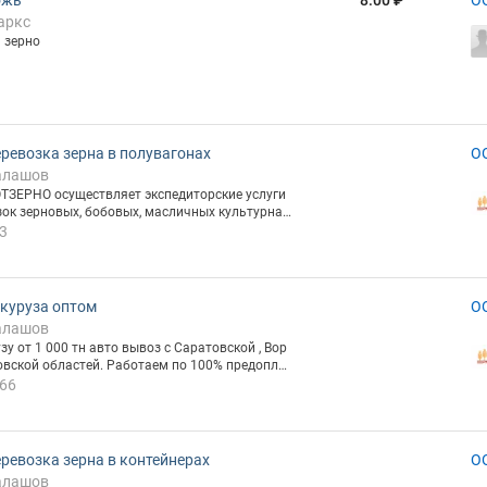
ожь
8.00 ₽
О
аркс
 зерно
ревозка зерна в полувагонах
О
алашов
ТЗЕРНО осуществляет экспедиторские услуги
зок зерновых, бобовых, масличных культурна
х, в полувагонах, с применением сертифициро
3
ого вкладыша. Такой способ доставки снижае
 расходы, в среднем на 30% от перевозки в спе
м подвижном составе. Заявки на перевозку п
рассмотрению на фирменном бланке компани
куруза оптом
О
 ИНН, ОГРН Подробнее на сайте
алашов
у от 1 000 тн авто вывоз с Саратовской , Вор
овской областей. Работаем по 100% предоплат
опросы и заявки направлять на емайл.
66
ревозка зерна в контейнерах
О
алашов