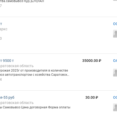
йства.самовывоз НДС,Б/Н,НАЛ
7
т
О
аркс
3
т 9500 т
35000.00 ₽
О
аратовская область
урожая 2025г от производителя в количестве
оз автотранспортом с хозяйства Саратовска
релюб, ул. Советская 78 ГОСТ Калибр 6-7мм Со
4
ость 10% Сор 0,7% Мараные 3% Зерновая при
таем с НДС
я-55 руб
30.00 ₽
О
аратовская область
мы Самовывоз Цена договорная Форма оплаты