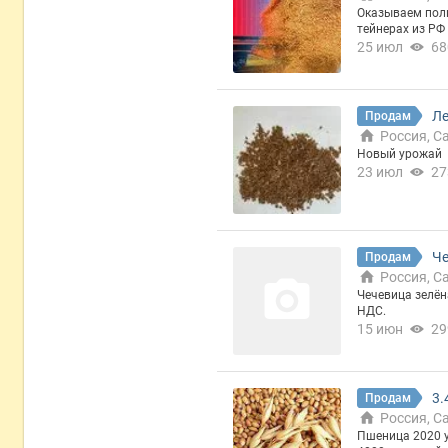
Оказываем полн
тейнерах из РФ
в. Заявк
25 июл
68
Ле
Продам
Россия, С
Новый урожай
23 июл
27
Че
Продам
Россия, С
Чечевица зелён
НДС.
15 июн
29
3.
Продам
Россия, С
Пшеница 2020 ур