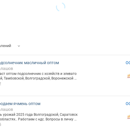
влений
дсолнечник масличный оптом
О
алашов
ом подсолнечник с хозяйств и элевато
й, Тамбовской, Волгоградской, Воронежской о
сы по емайл или по телефону .
2
одаем ячмень оптом
О
алашов
25 года Волгоградской, Саратовск
5