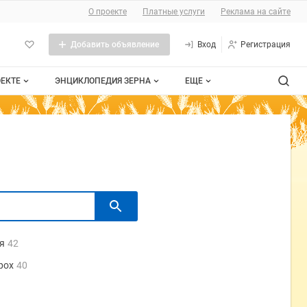
О проекте
Платные услуги
Реклама на сайте
Добавить объявление
Вход
Регистрация
ОЕКТЕ
ЭНЦИКЛОПЕДИЯ ЗЕРНА
ЕЩЕ
роекте
Стандарты
Сельхозтехника
тактная информация
Пшеница
Контакты
личная оферта
Рожь
мещение рекламы
Ячмень
та сайта
Таблица мер и весов
я
42
Документы
рох
40