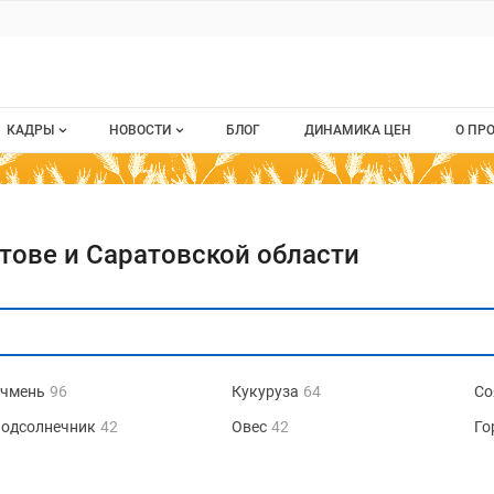
КАДРЫ
НОВОСТИ
БЛОГ
ДИНАМИКА ЦЕН
О ПР
Все вакансии
Новости рынка
О п
Все резюме
Кон
тове и Саратовской области
стием
Пуб
Раз
Кар
чмень
96
Кукуруза
64
Со
одсолнечник
42
Овес
42
Го