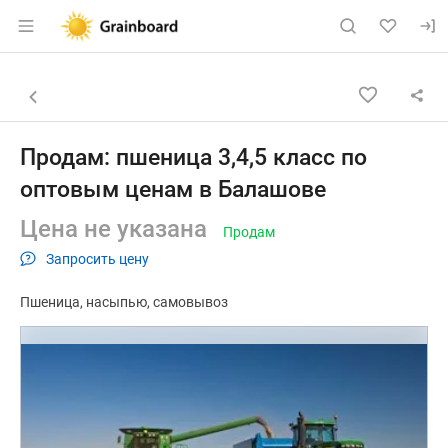
Раздел навигации по сайту grainboard.
Объявление: Продам: пшеница 
Информация о объявлении
Навигация и управление объявлением
Назад к списку объявлений
Продам: пшеница 3,4,5 класс по
оптовым ценам в Балашове
Цена не указана
Продам
Запросить цену
Пшеница
насыпью
самовывоз