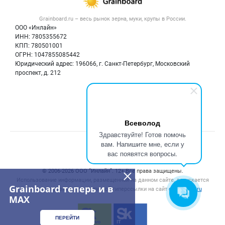
Новости рынка
Крупы
Контактная информация
Форум
Grainboard.ru – весь
рынок зерна, муки, крупы
в России.
Мука
Политика обработки персональных данных
Вакансии
ООО «Инлайн»
Семена
Для СМИ
ИНН: 7805355672
Блог
КПП: 780501001
Корма
ОГРН: 1047855085442
Оборудование
Юридический адрес: 196066, г. Санкт-Петербург, Московский
Прочее
проспект, д. 212
Добавить объявление
Мы в соцсетях:
Карта объявлений
Всеволод
Здравствуйте! Готов помочь
вам. Напишите мне, если у
Счетчики, авторское право, логотипы
вас появятся вопросы.
© 2006‑2026 ООО “Инлайн”. 12+ Все права защищены.
Использование информации, размещенной на данном сайте, допускается
Grainboard теперь и в
только при размещении активной гиперссылки на сайт
grainboard.ru
MAX
ПЕРЕЙТИ