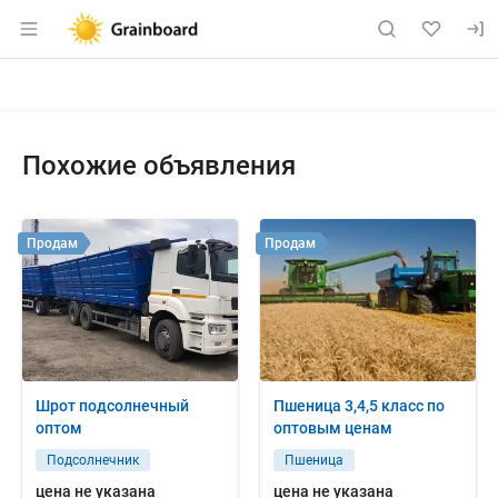
Раздел навигации по сайту grainboard.
Объявление: Продам: ядро под
Информация о объявлении
Навигация и управление объявлением
Похожие объявления
Продам
Продам
Шрот подсолнечный
Пшеница 3,4,5 класс по
оптом
оптовым ценам
Подсолнечник
Пшеница
цена не указана
цена не указана