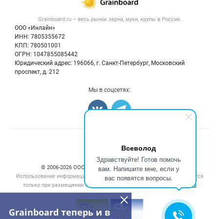
Новости рынка
Крупы
Контактная информация
Форум
Grainboard.ru – весь
рынок зерна, муки, крупы
в России.
Мука
Политика обработки персональных данных
Вакансии
ООО «Инлайн»
Семена
Для СМИ
ИНН: 7805355672
Блог
КПП: 780501001
Корма
ОГРН: 1047855085442
Оборудование
Юридический адрес: 196066, г. Санкт-Петербург, Московский
Прочее
проспект, д. 212
Добавить объявление
Мы в соцсетях:
Карта объявлений
Счетчики, авторское право, логотипы
Всеволод
Здравствуйте! Готов помочь
вам. Напишите мне, если у
© 2006‑2026 ООО “Инлайн”. 12+ Все права защищены.
Использование информации, размещенной на данном сайте, допускается
вас появятся вопросы.
только при размещении активной гиперссылки на сайт
grainboard.ru
Grainboard теперь и в