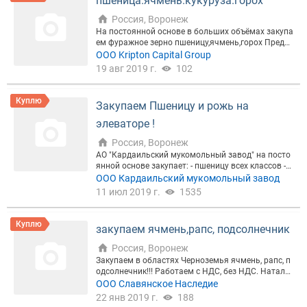
пшеница.ячмень.кукуруза.горох
Россия, Воронеж
На постоянной основе в больших объёмах закупа
ем фуражное зерно пшеницу,ячмень,горох Предо
плата с/х производителям ,возможен самовывоз
ООО Kripton Capital Group
Сотрудничаем с агентами предложения по тел
19 авг 2019 г.
102
Куплю
Закупаем Пшеницу и рожь на
элеваторе !
Россия, Воронеж
AО "Кардаильский мукомольный завод" на посто
янной основе закупает: - пшеницу всех классов -р
ожь продовольственную Самовывоз от 300 тн. Б
ООО Кардаильский мукомольный завод
азис поставки: Воронежская область, Поворинск
11 июл 2019 г.
1535
ий район, с.Пески. Любые объемы.Безналичный р
асчет (с НДС/без НДС). Цена договорная. Звонит
е !!
Куплю
закупаем ячмень,рапс, подсолнечник
Россия, Воронеж
Закупаем в областях Черноземья ячмень, рапс, п
одсолнечник!!! Работаем с НДС, без НДС. Наталь
я 9(960)-10-63-220
ООО Славянское Наследие
22 янв 2019 г.
188