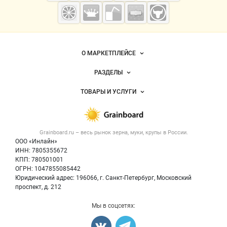
Grainboard.ru
— зерно и
мука
О МАРКЕТПЛЕЙСЕ
Новости Grainboard.ru
РАЗДЕЛЫ
Услуги и цены
Объявления
ТОВАРЫ И УСЛУГИ
Размещение рекламы
Каталог компаний
Зерно
Публичная оферта
Новости рынка
Крупы
Контактная информация
Форум
Grainboard.ru – весь
рынок зерна, муки, крупы
в России.
Мука
Политика обработки персональных данных
Вакансии
ООО «Инлайн»
Семена
Для СМИ
ИНН: 7805355672
Блог
КПП: 780501001
Корма
ОГРН: 1047855085442
Оборудование
Юридический адрес: 196066, г. Санкт-Петербург, Московский
Прочее
проспект, д. 212
Добавить объявление
Мы в соцсетях:
Карта объявлений