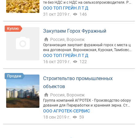
те без НДС и с НДС на сельхозпроизводителя. Ра
ссматриваются Воронежская, Липецкая, Тамбовс
ООО ТОП ГРЕЙН Л Т Д
кая и Орловская области.Цена договорная.
31 окт 2019 г.
146
Куплю
Закупаем Горох Фуражный
Россия, Воронеж
Организация закупает фуражный горох с места ц
ена договорная. Воронежская, Курская, Тамбовск
ая, Липецкая области: Влажность до 14%; Сор до
ООО ТОП ГРЕЙН Л Т Д
3%! На всю продукцию 100% предоплата, работае
16 окт 2019 г.
122
м без НДС! Вывозим своим транспортом! Звонит
е все обсудим!
Продам
Строительтво промышленных
объектов
Россия, Воронеж
Группа компаний АГРОТЕК - Производство обору
дования для Переработки и хранения зерна. Стро
ительство элеваторов, комбикормовых заводов,
ООО АГРОТЕК-СЕРВИС
ЗАВ и КЗС
18 сен 2019 г.
59