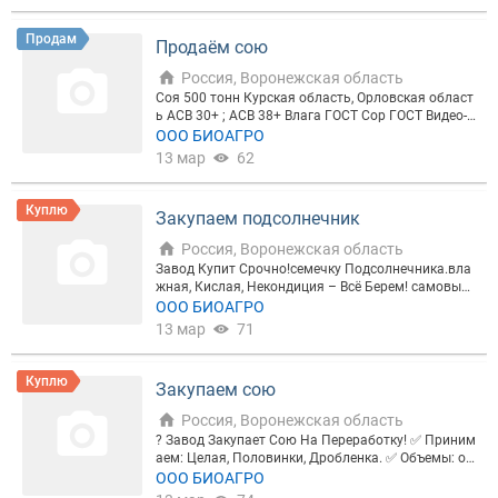
Продам
Продаём сою
Россия, Воронежская область
Соя 500 тонн Курская область, Орловская област
ь АСВ 30+ ; АСВ 38+ Влага ГОСТ Сор ГОСТ Видео-
фото по запросу.
ООО БИОАГРО
13 мар
62
Куплю
Закупаем подсолнечник
Россия, Воронежская область
Завод Купит Срочно!семечку Подсолнечника.вла
жная, Кислая, Некондиция – Всё Берем! самовыв
оз! Оплата На Месте! ? Объем: от 100 тонн ? Качес
ООО БИОАГРО
тво: Любое (влажное, кислое, некондиция) ? Логис
13 мар
71
тика: Ваш/ Самовывоз ? Оплата: Быстрая (налич
ный / безналичный расчет)
Куплю
Закупаем сою
Россия, Воронежская область
? Завод Закупает Сою На Переработку! ✅ Приним
аем: Целая, Половинки, Дробленка. ✅ Объемы: от
30 тонн и выше. ✅ Логистика: Заберем сами (сам
ООО БИОАГРО
овывоз) или примем на месте. ✅ Оплата: Любая