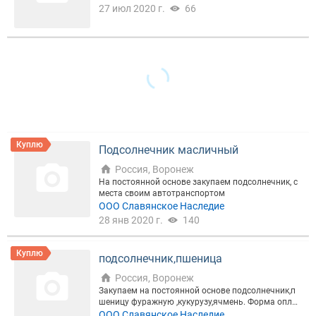
27 июл 2020 г.
66
Куплю
Подсолнечник масличный
Россия, Воронеж
На постоянной основе закупаем подсолнечник, с
места своим автотранспортом
ООО Славянское Наследие
28 янв 2020 г.
140
Куплю
подсолнечник,пшеница
Россия, Воронеж
Закупаем на постоянной основе подсолнечник,п
шеницу фуражную ,кукурузу,ячмень. Форма оплат
ы -перечисление (, без НДС).Звоните
ООО Славянское Наследие