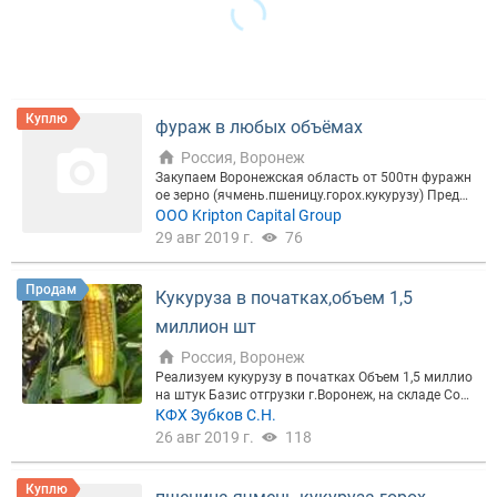
Куплю
фураж в любых объёмах
Россия, Воронеж
Закупаем Воронежская область от 500тн фуражн
ое зерно (ячмень.пшеницу.горох.кукурузу) Предло
жение рассматриваются только с вашей ценой.
ООО Kripton Capital Group
29 авг 2019 г.
76
Продам
Кукуруза в початках,объем 1,5
миллион шт
Россия, Воронеж
Реализуем кукурузу в початках Объем 1,5 миллио
на штук Базис отгрузки г.Воронеж, на складе Сор
т: lg Adavei Limagrei Цена 6р/початок
КФХ Зубков С.Н.
26 авг 2019 г.
118
Куплю