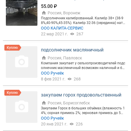
55.00 ₽
Россия, Воронеж
Подсолнечник калиброванный. Калибр 38+ (38-9
8%,40-90%,45-35%). Калибр 32-36 (серединка) нату
ра 350гр., КЧМ 0,8, длина 5%. Фасовка в мешок . Л
ООО КАЛИТА-СЕРВИС
ибо Биг-Бег 460кг. Отгрузка от 20тн. В наличии,ур
22 мар 2021 г.
267
ожай 2020г. Семечка подсолнечника. Калибровк
а. Подсолнечник. Семечки. Лакомка,СПК,ДЖИН,Д
ОБРЫНЯ,ПОСЕЙДОН,ЕНИСЕЙ.
Куплю
подсолнечник масляничный
Россия, Павловск
Компания закупает у сельхопроизводителей подс
олнечник масленичный возможен наличный и бе
зналичные расчеты. Оплата по факту по зачёту.м
ООО Ручеёк
асло не мене 48% сорр до 3 влага до 8 кислота до
8 фев 2021 г.
268
1
Куплю
закупаем горох продовольственный
Россия, Борисоглебск
Закупаем Горох в больших объёмах.(влажность 1
4%; сорная примесь 2%; зерновая примесь до 5%,
битые (половинки) менее 5%; другого цвета менее
ООО Ручеёк
3%)
20 янв 2021 г.
226