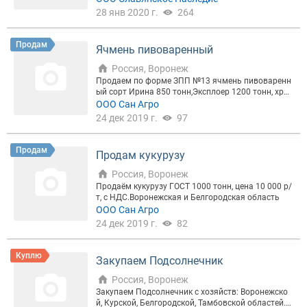
28 янв 2020 г.
264
Продам
Ячмень пивоваренный
Россия, Воронеж
Продаем по форме ЗПП №13 ячмень пивоваренн
ый сорт Ирина 850 тонн,Эксплоер 1200 тонн, хран
ящийся на ХПП. Погрузка авто и жд транспорто
ООО Сан Агро
м. Цена 12 000 руб/т с НДС.Стоимость погрузки а
24 дек 2019 г.
97
вто или жд транспортом 350 руб/т (без НДС).
Продам
Продам кукурузу
Россия, Воронеж
Продаём кукурузу ГОСТ 1000 тонн, цена 10 000 р/
т, с НДС.Воронежская и Белгородская область
ООО Сан Агро
24 дек 2019 г.
82
Куплю
Закупаем Подсолнечник
Россия, Воронеж
Закупаем Подсолнечник с хозяйств: Воронежско
й, Курской, Белгородской, Тамбовской областей.