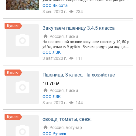
ументальное сопровождение. Организация доста
вки (автотранспортом). Возможность загрузки в
ООО Высота
вагоны. Стабильность поставок. Возможность ф
3 сен 2020 г.
234
асовки в биг беги (новые или б/у). По всем вопро
сам обращаться по телефону, указанному в конта
ктах!!
Куплю
Закупаем пшеницу 3.4.5 класса
Россия, Лиски
На постоянной основе закупаем пшеницу 10, 50 р
уб/кг, ячмень 9 руб/кг. Вывоз продукции осущест
вляем своим автотранспортом в кратчайшие сро
ООО ЛЗК
ки. Работаем без НДС. Предоплата 100 %. Цена м
3 авг 2020 г.
111
ожет различаться от указанной, в зависимоcти о
т качества продукции и ее местонахождения. Рас
смотрим все имеющиеся предложения
Куплю
Пшеница, 3 класс, На хозяйстве
10.70 ₽
Россия, Лиски
ООО ЛЗК
3 авг 2020 г.
144
Куплю
овощи, томаты, свеж.
Россия, Богучар
ООО Ручеёк