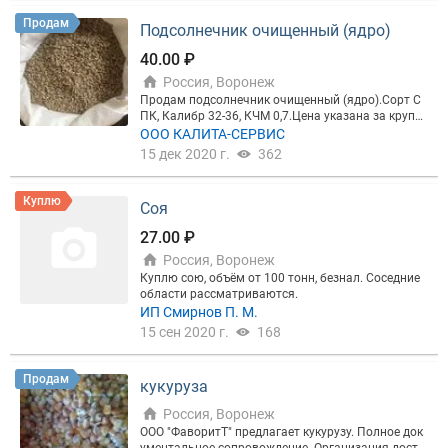
Продам
Подсолнечник очищенный (ядро)
40.00 ₽
Россия, Воронеж
Продам подсолнечник очищенный (ядро).Сорт С
ПК, Калибр 32-36, КЧМ 0,7.Цена указана за крупк
у.
ООО КАЛИТА-СЕРВИС
15 дек 2020 г.
362
Куплю
Соя
27.00 ₽
Россия, Воронеж
Куплю сою, объём от 100 тонн, безнал. Соседние
области рассматриваются.
ИП Смирнов П. М.
15 сен 2020 г.
168
Продам
кукуруза
Россия, Воронеж
ООО "ФаворитТ" предлагает кукурузу. Полное док