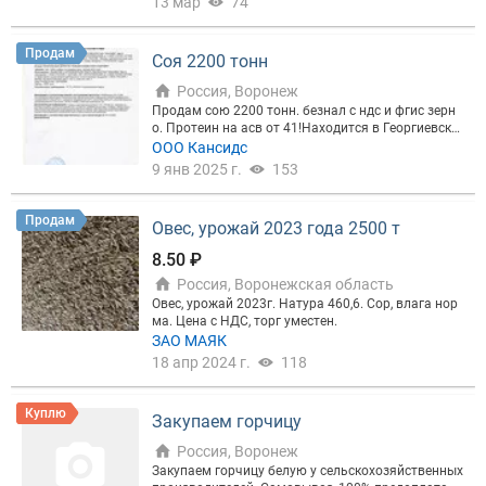
13 мар
74
форма (нал / Бн / Ндс). Расчет быстрый! ? Место
приемки: г. Воронеж. ? Звоните/пишите:
Продам
Соя 2200 тонн
Россия, Воронеж
Продам сою 2200 тонн. безнал с ндс и фгис зерн
о. Протеин на асв от 41!Находится в Георгиевско
м р-не Ставропольский Край.
ООО Кансидс
9 янв 2025 г.
153
Продам
Овес, урожай 2023 года 2500 т
8.50 ₽
Россия, Воронежская область
Овес, урожай 2023г. Натура 460,6. Сор, влага нор
ма. Цена с НДС, торг уместен.
ЗАО МАЯК
18 апр 2024 г.
118
Куплю
Закупаем горчицу
Россия, Воронеж
Закупаем горчицу белую у сельскохозяйственных