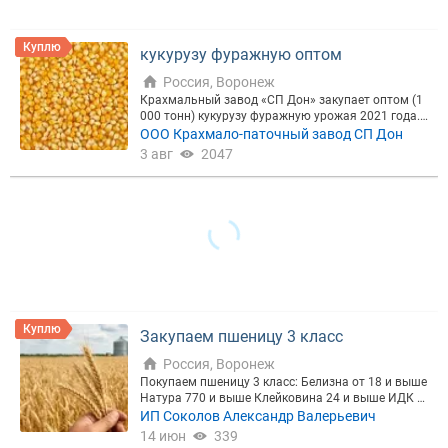
Цена, ₽
Куплю
кукурузу фуражную оптом
Россия, Воронеж
Крахмальный завод «СП Дон» закупает оптом (1
Сбросить
Показать
000 тонн) кукурузу фуражную урожая 2021 года.
Условия поставки и оплаты зависят от объема. Т
ООО Крахмало-паточный завод СП Дон
ребования к сортности и другие характеристики с
3 авг
2047
мотрите на нашем сайте в разделе "Закупки".
Куплю
Закупаем пшеницу 3 класс
Россия, Воронеж
Покупаем пшеницу 3 класс: Белизна от 18 и выше
Натура 770 и выше Клейковина 24 и выше ИДК 7
5 и выше Влажность не более 14,5 % ЧП от 200 до
ИП Соколов Александр Валерьевич
400 Стекловидность от 40 - 80 Объем: до 1800т/м
14 июн
339
ес. Самовывоз/доставка: Московская область