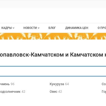
КАДРЫ
НОВОСТИ
БЛОГ
ДИНАМИКА ЦЕН
О ПР
Все вакансии
Новости рынка
О п
Все резюме
Кон
ропавловск-Камчатском и Камчатском 
стием
Пуб
Раз
Кар
чмень
96
Кукуруза
64
Со
одсолнечник
42
Овес
42
Го