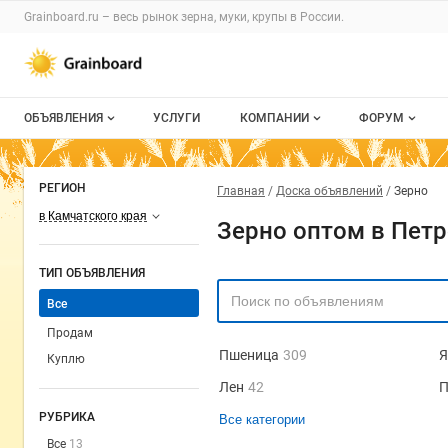
Grainboard.ru – весь
рынок зерна, муки, крупы
в России.
ОБЪЯВЛЕНИЯ
УСЛУГИ
КОМПАНИИ
ФОРУМ
Все объявления
О каталоге компаний
Все темы
РЕГИОН
Главная
Доска объявлений
Зерно
Мои объявления
Каталог компаний
Избранные
в Камчатского края
Зерно оптом в Пет
Моя компания
С моим уча
ТИП ОБЪЯВЛЕНИЯ
Платное размещение
Все
Продам
Пшеница
309
Я
Куплю
Лен
42
П
РУБРИКА
Все категории
Все
13