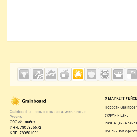
Grainboard.ru
— зерно и
мука
О МАРКЕТПЛЕЙС
Новости Grainboar
Grainboard.ru – весь
рынок зерна, муки, крупы
в
Услуги и цены
России.
ООО «Инлайн»
Размещение рекл
ИНН: 7805355672
Публичная оферт
КПП: 780501001