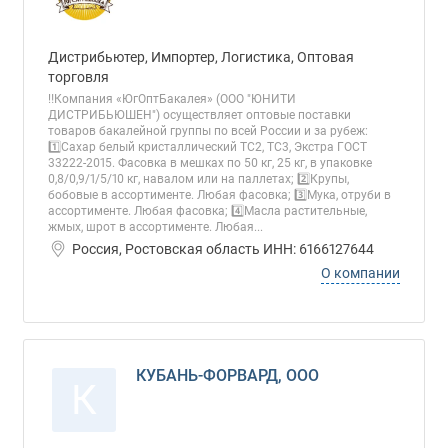
Дистрибьютер, Импортер, Логистика, Оптовая
торговля
‼️Компания «ЮгОптБакалея» (ООО "ЮНИТИ
ДИСТРИБЬЮШЕН") осуществляет оптовые поставки
товаров бакалейной группы по всей России и за рубеж:
1️⃣Сахар белый кристаллический ТС2, ТС3, Экстра ГОСТ
33222-2015. Фасовка в мешках по 50 кг, 25 кг, в упаковке
0,8/0,9/1/5/10 кг, навалом или на паллетах; 2️⃣Крупы,
бобовые в ассортименте. Любая фасовка; 3️⃣Мука, отруби в
ассортименте. Любая фасовка; 4️⃣Масла растительные,
жмых, шрот в ассортименте. Любая...
Россия, Ростовская область ИНН: 6166127644
О компании
КУБАНЬ-ФОРВАРД, ООО
К