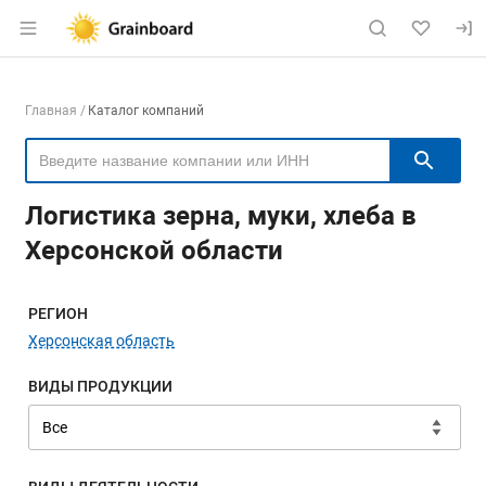
Раздел навигации по сайту grainboard.
Навигация по компаниям
Главная
Каталог компаний
Пои
Логистика зерна, муки, хлеба в
Херсонской области
Меню навигации
РЕГИОН
Херсонская область
ВИДЫ ПРОДУКЦИИ