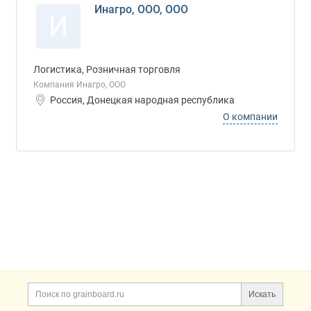
Инагро, ООО, ООО
И
Логистика, Розничная торговля
Компания Инагро, ООО
Россия, Донецкая народная республика
О компании
Дополнительная информация
Поиск по сайту и ссы
Искать