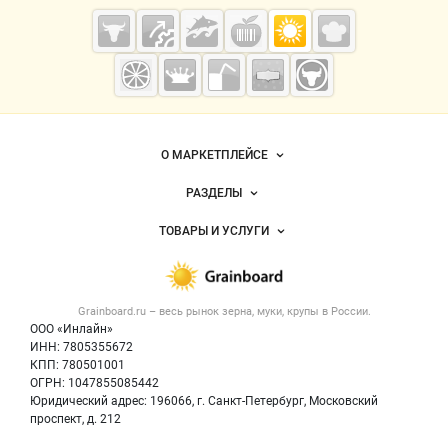
Cсылки на полезные проекты
Grainboard.ru
— зерно и
мука
Важные разделы и контакты
Навигация по сайту
О МАРКЕТПЛЕЙСЕ
Новости Grainboard.ru
РАЗДЕЛЫ
Услуги и цены
Объявления
ТОВАРЫ И УСЛУГИ
Размещение рекламы
Каталог компаний
Зерно
Публичная оферта
Новости рынка
Крупы
Контактная информация
Форум
Grainboard.ru – весь
рынок зерна, муки, крупы
в России.
Мука
Политика обработки персональных данных
Вакансии
ООО «Инлайн»
Семена
Для СМИ
ИНН: 7805355672
Блог
КПП: 780501001
Корма
ОГРН: 1047855085442
Оборудование
Юридический адрес: 196066, г. Санкт-Петербург, Московский
Прочее
проспект, д. 212
Добавить объявление