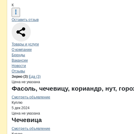
К
Оставить отзыв
Навигация по странице
компании
Ко
Товары и услуги
О компании
Бренды
Вакансии
Новости
Отзывы
Продукция
Коттон-Люкс, ООО
Навигация по продуктам
компании
Котто
Зерно (3)
Еда (3)
Цена не указана
Фасоль, чечевицу, кориандр, нут, горо
Смотреть объявление
Куплю
5 дек 2024
Цена не указана
Чечевица
Смотреть объявление