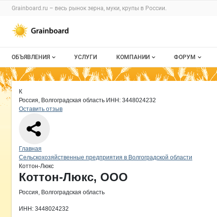
Раздел навигации по сайту grainboard.
Grainboard.ru – весь
рынок зерна, муки, крупы
в России.
Авторизация и меню пользователя
Навигация по разделам сайта grainboard.ru
ОБЪЯВЛЕНИЯ
УСЛУГИ
КОМПАНИИ
ФОРУМ
Все объявления
О каталоге компаний
Все темы
Краткая информация о компании
Ко
Страница компании
Коттон-
Страница компании
Коттон-Люкс, ООО
К
Мои объявления
Каталог компаний
Избранные
Россия, Волгоградская область
ИНН: 3448024232
Оставить отзыв
Моя компания
С моим уча
Платное размещение
Навигация по сайту
Главная
Сельскохозяйственные предприятия в Волгоградской области
Коттон-Люкс
Основная информация о компании
Коттон-Люкс, ООО
Россия, Волгоградская область
ИНН: 3448024232