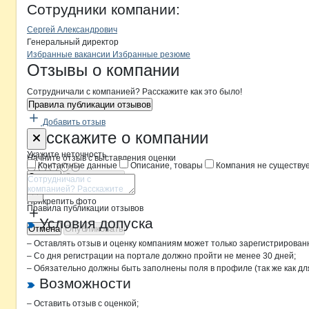
Коттон-Люкс
Сотрудники
компании
:
Сергей Александрович
Генеральный директор
Бренды
Вакансии в
компани
Коттон-Люкс
Коттон-Люкс
Избранные вакансии
Избранные резюме
Новости o
Коттон-Люкс, ООО
Коттон-Люкс
Отзывы
о компании
Сотрудничали с компанией? Расскажите как это было!
Правила публикации отзывов
Добавить отзыв
Форма обратной связи о неточностя
Коттон-Люк
Расскажите
о компании
Укажите неточность
Начните отзыв с выставления оценки
Контактные данные
Описание, товары
Компания не существу
Отмена
Опубликовать
Прикрепить фото
Правила публикации отзывов
Условия допуска
Отмена
Опубликовать
– Оставлять отзыв и оценку компаниям может только зарегистрирован
– Со дня регистрации на портале должно пройти не менее 30 дней;
– Обязательно должны быть заполнены поля в профиле (так же как д
Возможности
– Оставить отзыв с оценкой;