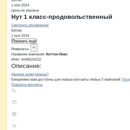
Куплю
1 ноя 2024
Цена не указана
Нут 1 класс-продовольственный
Смотреть объявление
Куплю
1 ноя 2024
Показать ещё
О компании
Коттон-Люкс
Реквизиты
компании
Коттон-Люкс
Реквизиты:
Название компании:
Коттон-Люкс
ИНН:
3448024232
Описание:
Контакты
компании
Коттон-Люкс
+7(800)000-00-..
Данные неактуальны?
Ежедневно вам доступны для показа контакты любых 5 компаний.
Полу
Показать контакты