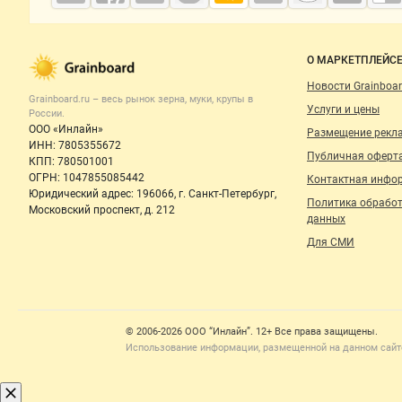
Grainboard.ru
— зерно и
мука
Важные разделы и контакты
Навигация п
О МАРКЕТПЛЕЙС
Новости Grainboar
Grainboard.ru – весь
рынок зерна, муки, крупы
в
Услуги и цены
России.
ООО «Инлайн»
Размещение рекл
ИНН: 7805355672
Публичная оферт
КПП: 780501001
ОГРН: 1047855085442
Контактная инфо
Юридический адрес: 196066, г. Санкт-Петербург,
Политика обрабо
Московский проспект, д. 212
данных
Для СМИ
Счетчики, авторское право, логотипы
© 2006‑2026 ООО “Инлайн”. 12+ Все права защищены.
Использование информации, размещенной на данном сайте