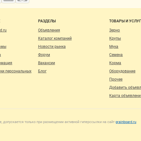
о сайту
Е
РАЗДЕЛЫ
ТОВАРЫ И УСЛУ
d.ru
Объявления
Зерно
Каталог компаний
Крупы
амы
Новости рынка
Мука
а
Форум
Семена
рмация
Вакансии
Корма
тки персональных
Блог
Оборудование
Прочее
Добавить объяв
Карта объявлени
, допускается только при размещении активной гиперссылки на сайт
grainboard.ru