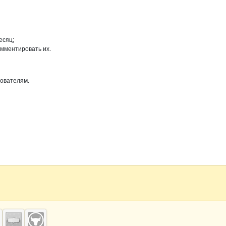
есяц;
омментировать их.
зователям.