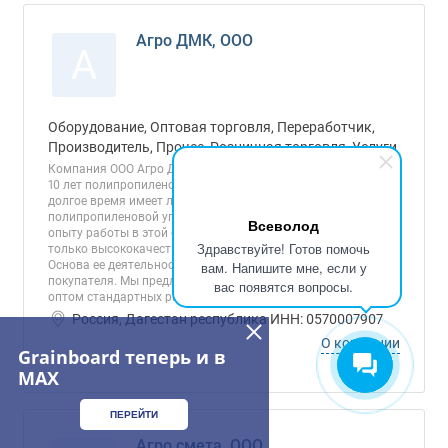
Агро ДМК, ООО
А
Оборудование, Оптовая торговля, Переработчик,
Производитель, Прочее, Розничная торговля, Услуги
Компания ООО Агро ДМК занимается продажами в течение
10 лет полипропиленовыми мешками высшего сорта. И уже
долгое время имеет лидирующие позиции на рынке
полипропиленовой упаковки. Благодаря многолетнему
Всеволод
опыту работы в этой области, наша компания выпускает
Здравствуйте! Готов помочь
только высококачественные полипропиленовые мешки.
Основа ее деятельности – политика, ориентированная на
вам. Напишите мне, если у
покупателя. Мы предлагаем мешки полипропиленовые
вас появятся вопросы.
оптом стандартных размеров, также...
Россия, Дагестан республика ИНН: 0570007907
О компании
Grainboard теперь и в
MAX
ПЕРЕЙТИ
Агро смета, ООО