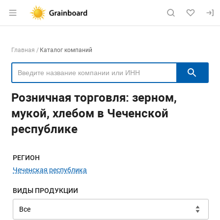
Раздел навигации по сайту grainboard.
Навигация по компаниям
Главная
Каталог компаний
Пои
Розничная торговля: зерном,
мукой, хлебом в Чеченской
республике
Меню навигации
РЕГИОН
Чеченская республика
ВИДЫ ПРОДУКЦИИ