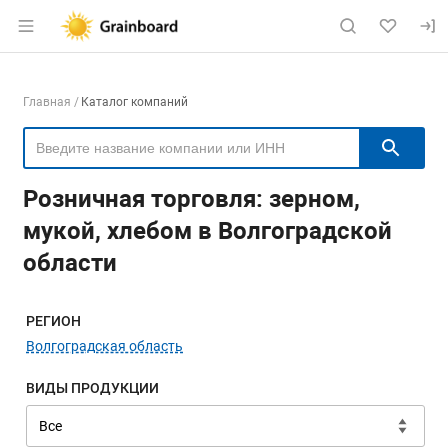
Раздел навигации по сайту grainboard.
Навигация по компаниям
Главная
Каталог компаний
Пои
Розничная торговля: зерном,
мукой, хлебом в Волгоградской
области
Меню навигации
РЕГИОН
Волгоградская область
ВИДЫ ПРОДУКЦИИ