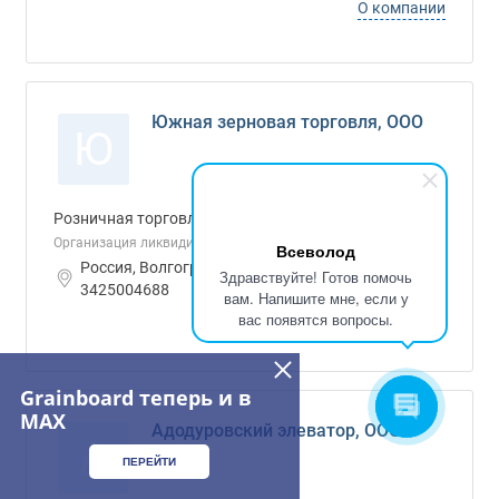
О компании
Южная зерновая торговля, ООО
Ю
Розничная торговля
Организация ликвидированаХХХХ
Всеволод
Россия, Волгоградская область ИНН:
Здравствуйте! Готов помочь
3425004688
вам. Напишите мне, если у
О компании
вас появятся вопросы.
Grainboard теперь и в
MAX
Адодуровский элеватор, ООО
А
ПЕРЕЙТИ