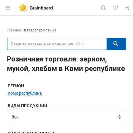
Раздел навигации по сайту grainboard.
Навигация по компаниям
Главная
Каталог компаний
Пои
Розничная торговля: зерном,
мукой, хлебом в Коми республике
Меню навигации
РЕГИОН
Коми республика
ВИДЫ ПРОДУКЦИИ