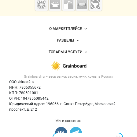
— зерно и
мука
Важные разделы и контакты
Навигация по сайту
О МАРКЕТПЛЕЙСЕ
Новости Grainboard.ru
РАЗДЕЛЫ
Услуги и цены
Объявления
ТОВАРЫ И УСЛУГИ
Размещение рекламы
Каталог компаний
Зерно
Публичная оферта
Новости рынка
Крупы
Контактная информация
Форум
Grainboard.ru – весь
рынок зерна, муки, крупы
в России.
Мука
Политика обработки персональных данных
Вакансии
ООО «Инлайн»
Семена
Для СМИ
ИНН: 7805355672
Блог
КПП: 780501001
Корма
ОГРН: 1047855085442
Оборудование
Юридический адрес: 196066, г. Санкт-Петербург, Московский
Прочее
проспект, д. 212
Добавить объявление
Мы в соцсетях:
Карта объявлений