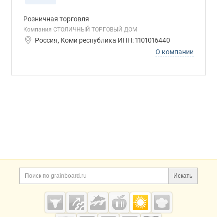
Розничная торговля
Компания СТОЛИЧНЫЙ ТОРГОВЫЙ ДОМ
Россия, Коми республика ИНН: 1101016440
О компании
Дополнительная информация
Поиск по сайту и ссы
Искать
Cсылки на полезные проекты
Grainboard.ru