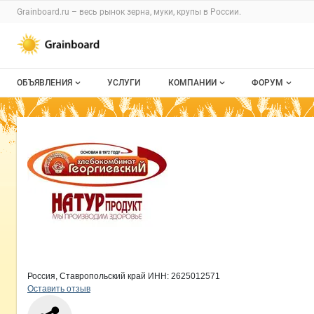
Раздел навигации по сайту grainboard.
Grainboard.ru – весь
рынок зерна, муки, крупы
в России.
Авторизация и меню пользователя
Навигация по разделам сайта grainboard.ru
ОБЪЯВЛЕНИЯ
УСЛУГИ
КОМПАНИИ
ФОРУМ
Все объявления
О каталоге компаний
Все темы
Краткая информация о компании
Хл
Страница компании
Хлебоко
Страница компании
Хлебокомбинат Георгиевский, АО
Мои объявления
Каталог компаний
Избранные
Моя компания
С моим уча
Платное размещение
Россия, Ставропольский край
ИНН: 2625012571
Оставить отзыв