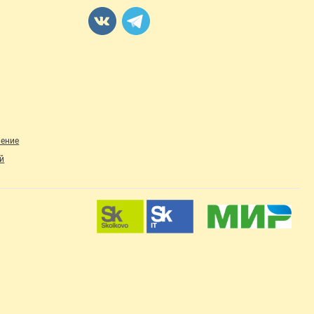
ление
й