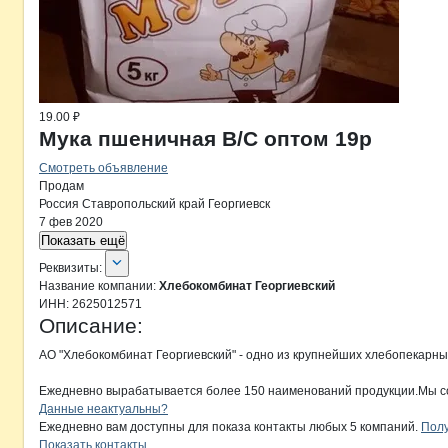
19.00 ₽
Мука пшеничная В/С оптом 19р
Смотреть объявление
Продам
Россия
Ставропольский край
Георгиевск
7 фев 2020
Показать ещё
О компании
Хлебокомбинат Георг
Реквизиты
компании
Хлебокомбинат Ге
Реквизиты:
Название компании:
Хлебокомбинат Георгиевский
ИНН:
2625012571
Описание:
АО "Хлебокомбинат Георгиевский" - одно из крупнейших хлебопекарных
Ежедневно вырабатывается более 150 наименований продукции.Мы сот
Контакты
компании
Хлебокомбинат
+7(800)000-00-..
Данные неактуальны?
Ежедневно вам доступны для показа контакты любых 5 компаний.
Полу
Показать контакты