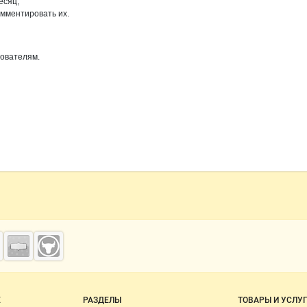
есяц;
омментировать их.
зователям.
о сайту
Е
РАЗДЕЛЫ
ТОВАРЫ И УСЛУ