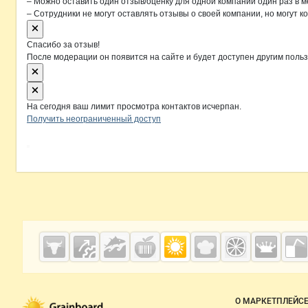
– Можно оставить один отзыв/оценку для одной компании один раз в м
– Сотрудники не могут оставлять отзывы о своей компании, но могут к
Спасибо за отзыв!
После модерации он появится на сайте и будет доступен другим поль
На сегодня ваш лимит просмотра контактов исчерпан.
Получить неограниченный доступ
Дополнительная информация
Cсылки на полезные проекты
Grainboard.ru
— зерно и
мука
Важные разделы и контакты
Навигация п
О МАРКЕТПЛЕЙС