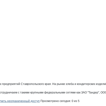
иевский
оргиевский
 предприятий Ставропольского края. На рынке хлеба и кондитерских изделий с
рудничаем с такими крупными федеральными сетями как ЗАО "Тандер", ООО "
 Георгиевский
чить неограниченный доступ
Просмотрено сегодня:
0
из 5