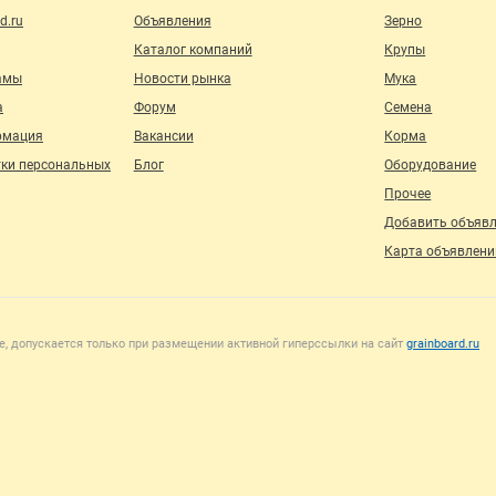
d.ru
Объявления
Зерно
Каталог компаний
Крупы
амы
Новости рынка
Мука
а
Форум
Семена
рмация
Вакансии
Корма
тки персональных
Блог
Оборудование
Прочее
Добавить объяв
Карта объявлени
, допускается только при размещении активной гиперссылки на сайт
grainboard.ru