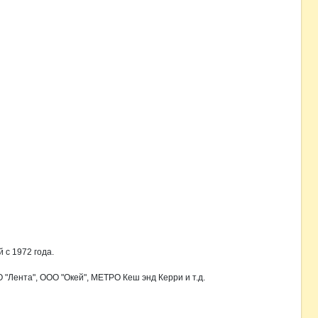
 1972 года. 

Лента", ООО "Окей", МЕТРО Кеш энд Керри и т.д.