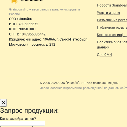
Новости Grainboar
Grainboard.ru – весь
рынок зерна, муки, крупы
в
Услуги и цены
России.
ООО «Инлайн»
Размещение рекл
ИНН: 7805355672
Публичная оферт
КПП: 780501001
ОГРН: 1047855085442
Контактная инфо
Юридический адрес: 196066, г. Санкт-Петербург,
Политика обрабо
Московский проспект, д. 212
данных
Для СМИ
Счетчики, авторское право, логотипы
© 2006‑2026 ООО “Инлайн”. 12+ Все права защищены.
Использование информации, размещенной на данном сайте
Запрос продукции:
Как к вам обратиться?