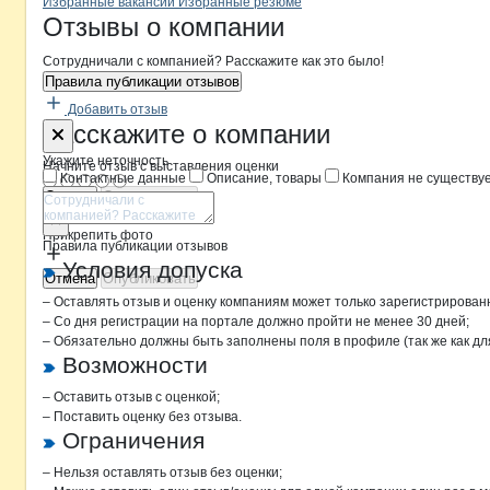
Бренды
Вакансии в
компани
Хлебокомбинат Георги
Хлебокомбинат Г
Избранные вакансии
Избранные резюме
Новости o
Хлебокомбинат Георгие
Хлебокомбинат
Отзывы
о компании
Сотрудничали с компанией? Расскажите как это было!
Правила публикации отзывов
Добавить отзыв
Форма обратной связи о неточностя
Хлебокомби
Расскажите
о компании
Укажите неточность
Начните отзыв с выставления оценки
Контактные данные
Описание, товары
Компания не существу
Отмена
Опубликовать
Прикрепить фото
Правила публикации отзывов
Условия допуска
Отмена
Опубликовать
– Оставлять отзыв и оценку компаниям может только зарегистрирован
– Со дня регистрации на портале должно пройти не менее 30 дней;
– Обязательно должны быть заполнены поля в профиле (так же как д
Возможности
– Оставить отзыв с оценкой;
– Поставить оценку без отзыва.
Ограничения
– Нельзя оставлять отзыв без оценки;