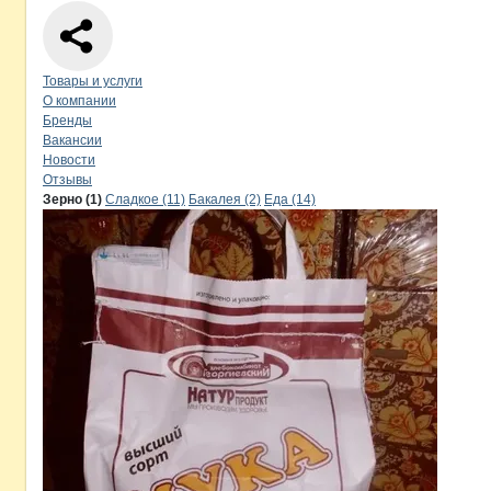
Навигация по странице
компании
Хл
Товары и услуги
О компании
Бренды
Вакансии
Новости
Отзывы
Продукция
Хлебокомбинат Георги
Навигация по продуктам
компании
Хлебо
Зерно (1)
Сладкое (11)
Бакалея (2)
Еда (14)