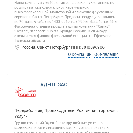
Наша компания уже 10 лет имеет фасовочную станцию по
розливу патоки крахмальной карамельной,
высокоосахаренной, мальтозной и глюкозно-фруктозных
сиропов в Санкт-Петербурге. Продаем продукцию наливом
по 20 тонн, в кубах по 1400 кг, бочках 290 кг, барабанах 65 кг.
Фасовочная станция прошла аудиты компаний "Хайнц",
"Нестле", "Келлогг", "Оркла Брэндс Россия". В 2014 году
открывается филиал фасовочной станции в г. Ефремове
Тульской области.
Россия, Санкт-Петербург ИНН: 7810096906
О компании
Объявления
АДЕПТ, ЗАО
Переработчик, Производитель, Розничная торговля,
Услуги
Группа компаний "Адепт" - это крупнейшие, успешно
развивающиеся и динамично растущие предприятия в
отрасли сельского хозяйства, мясоперерабатывающей