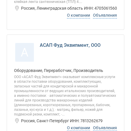
клейкая лента сантехническая (ТПЛ) 4....
Россия, Ленинградская область ИНН: 4705061560
О компании
Объявления
АСАП Фуд Эквипмент, ООО
А
Оборудование, Переработчик, Производитель
ООО «АСАП Фуд Эквипмент» оказывает комплексные услуги
в области поставки оборудования, комплектующих,
запасных частей для кондитерской и макаронной
промышленности от ведущих итальянских производителей,
а именно поставки: ∙ автоматических и полуавтоматических
линий для производства макаронных изделий
(длиннорезаных, короткорезаных, пропаренных, бабочек,
лазаньи, кус-куса и т.д.); ∙ матриц, фильер, ножей для
подвесной резки, комплект; ∙...
Россия, Санкт-Петербург ИНН: 7813262679
О компании
Объявления