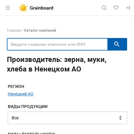
Раздел навигации по сайту grainboard.
Навигация по компаниям
Главная
Каталог компаний
Пои
Производитель: зерна, муки,
хлеба в Ненецком АО
Меню навигации
РЕГИОН
Ненецкий АО
ВИДЫ ПРОДУКЦИИ