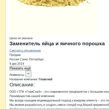
Цена не указана
Заменитель яйца и яичного порошка
Смотреть объявление
Продам
Россия
Санкт-Петербург
9 дек 2019
Показать ещё
О компании
Главснаб
Реквизиты
компании
Главснаб
Реквизиты:
Название компании:
Главснаб
Описание:
ООО «ТПК «ГлавСнаб» - это современное предприятие с большим опы
Преимущества нашей компании:

Мы всегда находим индивидуальный подход к каждому клиенту – это п
Мы можем разработать и создать смеси специй под Вашей фирменной м