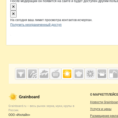
После модерации он появится на сайте и будет доступен другим поль
На сегодня ваш лимит просмотра контактов исчерпан.
Получить неограниченный доступ
Дополнительная информация
Cсылки на полезные проекты
Grainboard.ru
— зерно и
мука
Важные разделы и контакты
Навигация п
О МАРКЕТПЛЕЙС
Новости Grainboar
Grainboard.ru – весь
рынок зерна, муки, крупы
в
Услуги и цены
России.
ООО «Инлайн»
Размещение рекл