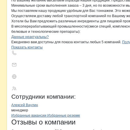
По Вашему желанию высылаем образцы нашей продукции. Предоставл
Минимальные сроки выполнения заказа – 3 дня, но по возможности мы 
Мы поставляем нашу продукцию удобным для Вас тоннажем. Это может б
Осуществляем доставку любой транспортной компанией по Вашему жел
Хотели бы Вам предложить различные ингредиенты для пищевой про
В мясоперерабатывающей промышленности(смеси специй, комплексны
белковые и технологические препараты):
Контакты
компании
Главснаб
+7(800)000-00-..
Данные неактуальны?
Ежедневно вам доступны для показа контакты любых 5 компаний.
Полу
Показать контакты
Главснаб
Сотрудники
компании
:
Алексей Ваулин
менеджер
Бренды
Вакансии в
компани
Главснаб
Главснаб
Избранные вакансии
Избранные резюме
Новости o
Главснаб, ООО
Главснаб
Отзывы
о компании