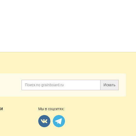
Искать
Поиск
ГИ
Мы в соцсетях: