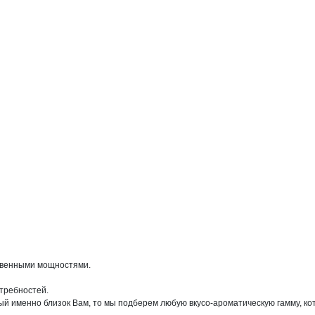
венными мощностями.

требностей.

й именно близок Вам, то мы подберем любую вкусо-ароматическую гамму, ко