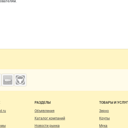
зователям.
о сайту
Е
РАЗДЕЛЫ
ТОВАРЫ И УСЛУ
d.ru
Объявления
Зерно
Каталог компаний
Крупы
амы
Новости рынка
Мука