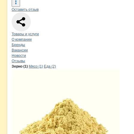
Оставить отзыв
Навигация по странице
компании
Гл
Товары и услуги
О компании
Бренды
Вакансии
Новости
Отзывы
Продукция
Главснаб, ООО
Навигация по продуктам
компании
Глав
Зерно (1)
Мясо (1)
Еда (2)