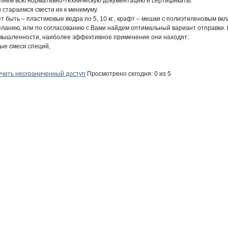
яем всю нормативно-техническую документацию и сертификаты.

стараемся свести их к минимуму.

ыть – пластиковые ведра по 5, 10 кг., крафт – мешки с полиэтиленовым вкл
анию, или по согласованию с Вами найдем оптимальный вариант отправки. Пр
мышленности, наиболее эффективное применение они находят:

е смеси специй,

чить неограниченный доступ
Просмотрено сегодня:
0
из 5