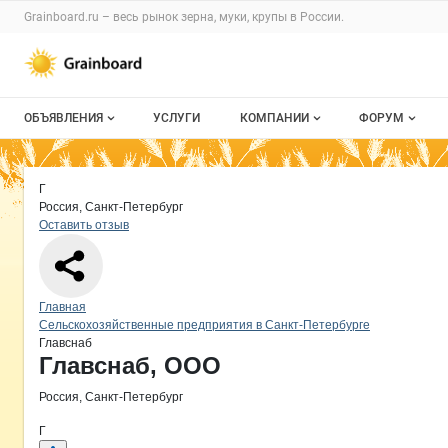
Раздел навигации по сайту grainboard.
Grainboard.ru – весь
рынок зерна, муки, крупы
в России.
Авторизация и меню пользователя
Навигация по разделам сайта grainboard.ru
ОБЪЯВЛЕНИЯ
УСЛУГИ
КОМПАНИИ
ФОРУМ
Все объявления
О каталоге компаний
Все темы
Краткая информация о компании
Гл
Страница компании
Главсн
Страница компании
Главснаб, ООО
Г
Мои объявления
Каталог компаний
Избранные
Россия, Санкт-Петербург
Оставить отзыв
Моя компания
С моим уча
Платное размещение
Навигация по сайту
Главная
Сельскохозяйственные предприятия в Санкт-Петербурге
Главснаб
Основная информация о компании
Главснаб, ООО
Россия, Санкт-Петербург
Г