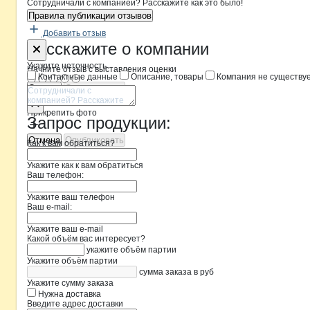
Сотрудничали с компанией? Расскажите как это было!
Правила публикации отзывов
Добавить отзыв
Форма обратной связи о неточностя
Главснаб
Расскажите
о компании
Укажите неточность
Начните отзыв с выставления оценки
Контактные данные
Описание, товары
Компания не существу
Отмена
Опубликовать
Прикрепить фото
Запрос продукции:
Отмена
Опубликовать
Как к вам обратиться?
Укажите как к вам обратиться
Ваш телефон:
Укажите ваш телефон
Ваш e-mail:
Укажите ваш e-mail
Какой объём вас интересует?
укажите объём партии
Укажите объём партии
сумма заказа в руб
Укажите сумму заказа
Нужна доставка
Введите адрес доставки