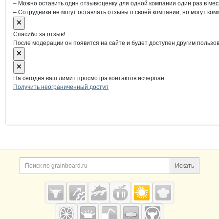
– Можно оставить один отзыв/оценку для одной компании один раз в мес
– Сотрудники не могут оставлять отзывы о своей компании, но могут ком
Спасибо за отзыв!
После модерации он появится на сайте и будет доступен другим пользо
На сегодня ваш лимит просмотра контактов исчерпан.
Получить неограниченный доступ
Дополнительная информация
Поиск по сайту и ссы
Искать
Cсылки на полезные проекты
Grainboard.ru
— зерно и