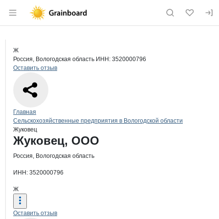
Раздел навигации по сайту grainboard.
Краткая информация о компании
Жук
Страница компании
Жуковец
Страница компании
Жуковец, ООО
Ж
Россия, Вологодская область
ИНН: 3520000796
Оставить отзыв
Навигация по сайту
Главная
Сельскохозяйственные предприятия в Вологодской области
Жуковец
Основная информация о компании
Жуковец, ООО
Россия, Вологодская область
ИНН: 3520000796
Ж
Оставить отзыв