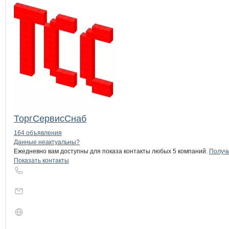
ТоргСервисСнаб
164 объявления
Контакты
компании
Жуковец
+7(800)000-00-..
Данные неактуальны?
Ежедневно вам доступны для показа контакты любых 5 компаний.
Получи
Показать контакты