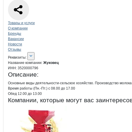
Навигация по странице
компании
Жу
Товары и услуги
О компании
Бренды
Вакансии
Новости
Отзывы
О компании
Жуковец
Реквизиты
компании
Жуковец
Реквизиты:
Название компании:
Жуковец
ИНН:
3520000796
Описание:
Основные виды деятельности-сельское хозяйство. Производство молока и
Время работы (Пн.-Пт.) с 08.00 до 17.00

Обед 12.00 до 13.00
Компании, которые могут вас заинтересо