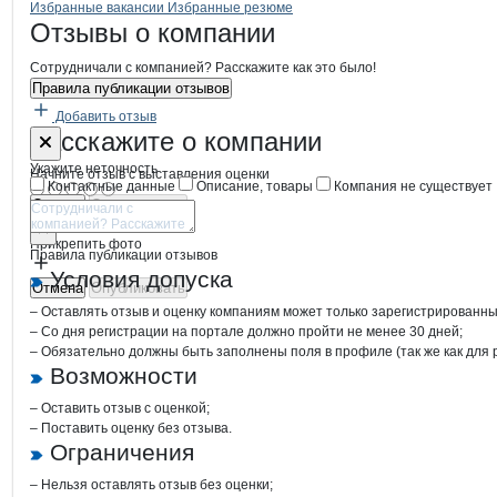
Бренды
Вакансии в
компани
Жуковец
Жуковец
Избранные вакансии
Избранные резюме
Новости o
Жуковец, ООО
Жуковец
Отзывы
о компании
Сотрудничали с компанией? Расскажите как это было!
Правила публикации отзывов
Добавить отзыв
Форма обратной связи о неточностях
Жуковец
Расскажите
о компании
Укажите неточность
Начните отзыв с выставления оценки
Контактные данные
Описание, товары
Компания не существует
Отмена
Опубликовать
Прикрепить фото
Правила публикации отзывов
Условия допуска
Отмена
Опубликовать
– Оставлять отзыв и оценку компаниям может только зарегистрированны
– Со дня регистрации на портале должно пройти не менее 30 дней;
– Обязательно должны быть заполнены поля в профиле (так же как для
Возможности
– Оставить отзыв с оценкой;
– Поставить оценку без отзыва.
Ограничения
– Нельзя оставлять отзыв без оценки;