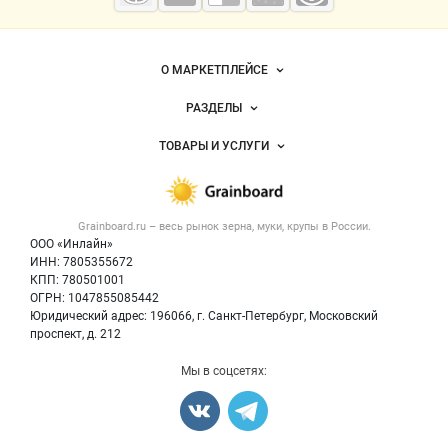
мука
Важные разделы и контакты
Навигация по сайту
О МАРКЕТПЛЕЙСЕ
Новости Grainboard.ru
РАЗДЕЛЫ
Услуги и цены
Объявления
ТОВАРЫ И УСЛУГИ
Размещение рекламы
Каталог компаний
Зерно
Публичная оферта
Новости рынка
Крупы
Контактная информация
Форум
Grainboard.ru – весь
рынок зерна, муки, крупы
в России.
Мука
Политика обработки персональных данных
Вакансии
ООО «Инлайн»
Семена
Для СМИ
ИНН: 7805355672
Блог
КПП: 780501001
Корма
ОГРН: 1047855085442
Оборудование
Юридический адрес: 196066, г. Санкт-Петербург, Московский
Прочее
проспект, д. 212
Добавить объявление
Мы в соцсетях:
Карта объявлений