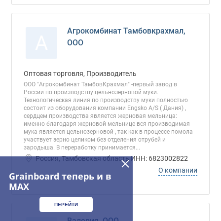
Агрокомбинат Тамбовкрахмал,
А
ООО
Оптовая торговля, Производитель
OOO "Агрокомбинат ТамбовКрахмал" -первый завод в
России по производству цельнозерновой муки.
Технологическая линия по производству муки полностью
состоит из оборудования компании Engsko A/S ( Дания) ,
сердцем производства является жерновая мельница:
именно благодаря жерновой мельнице вся производимая
мука является цельнозерновой , так как в процессе помола
участвует зерно целиком без отделения отрубей и
зародыша. В переработку принимается...
Россия, Тамбовская область ИНН: 6823002822
О компании
Grainboard теперь и в
MAX
ПЕРЕЙТИ
Валерия, ООО