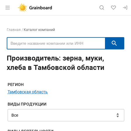
Раздел навигации по сайту grainboard.
Навигация по компаниям
Главная
Каталог компаний
Пои
Производитель: зерна, муки,
хлеба в Тамбовской области
Меню навигации
РЕГИОН
Тамбовская область
ВИДЫ ПРОДУКЦИИ