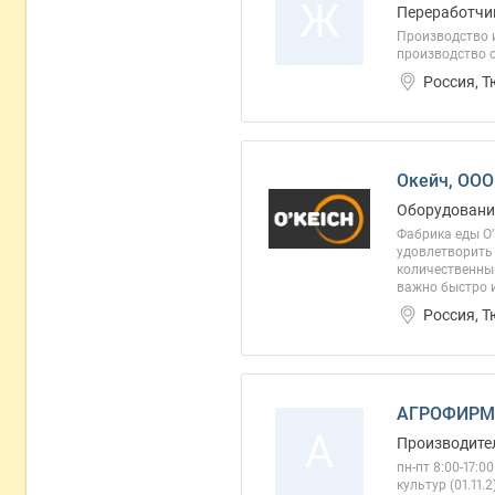
Ж
Переработчик
Производство 
производство 
Россия, 
Окейч, ООО
Оборудование
Фабрика еды O’
удовлетворить 
количественный
важно быстро и
Россия, 
АГРОФИРМ
А
Производител
пн-пт 8:00-17:
культур (01.11