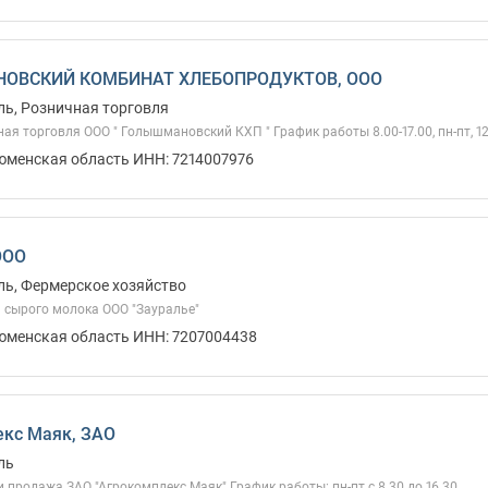
ОВСКИЙ КОМБИНАТ ХЛЕБОПРОДУКТОВ, ООО
ь, Розничная торговля
ая торговля ООО " Голышмановский КХП " График работы 8.00-17.00, пн-пт, 12
Тюменская область ИНН: 7214007976
ООО
ль, Фермерское хозяйство
 сырого молока ООО "Зауралье"
Тюменская область ИНН: 7207004438
кс Маяк, ЗАО
ль
 продажа ЗАО "Агрокомплекс Маяк" График работы: пн-пт с 8.30 до 16.30