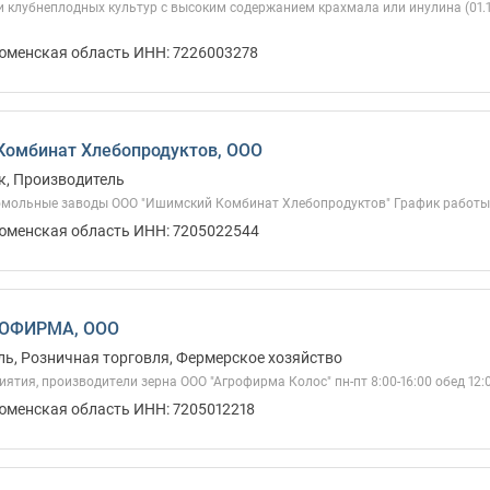
и клубнеплодных культур с высоким содержанием крахмала или инулина (01.
Тюменская область ИНН: 7226003278
омбинат Хлебопродуктов, ООО
к, Производитель
мольные заводы ООО "Ишимский Комбинат Хлебопродуктов" График работы 8.00
Тюменская область ИНН: 7205022544
РОФИРМА, ООО
ь, Розничная торговля, Фермерское хозяйство
ятия, производители зерна ООО "Агрофирма Колос" пн-пт 8:00-16:00 обед 12:0
Тюменская область ИНН: 7205012218