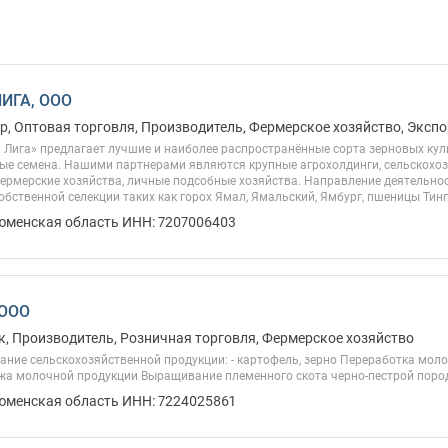
ЛИГА, ООО
, Оптовая торговля, Производитель, Фермерское хозяйство, Экспо
Лига» предлагает лучшие и наиболее распространённые сорта зерновых куль
ые семена. Нашими партнерами являются крупные агрохолдинги, сельскохоз
фермерские хозяйства, личные подсобные хозяйства. Направление деятельно
обственной селекции таких как горох Ямал, Ямальский, Ямбург, пшеницы Тинге
Тюменская область ИНН: 7207006403
 ООО
, Производитель, Розничная торговля, Фермерское хозяйство
ние сельскохозяйственной продукции: - картофель, зерно Переработка мол
жа молочной продукции Выращивание племенного скота черно-пестрой пор
Тюменская область ИНН: 7224025861