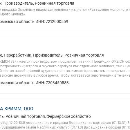
, Производитель, Розничная торговля
и продажа Основным видом деятельности является «Разведение молочного кр
сырого молока»
Тюменская область ИНН: 7212000559
, Переработчик, Производитель, Розничная торговля
KEICH занимается производством продуктов питания. Продукция O’KEICH соз
потребности быстрого и вкусного перекуса как отдельного человека, так и 
 состав нашей целевой аудитории растет вместе с ростом темпа современн
 вкусно перекусить в любое время, чтобы оставаться энергичными в течение 
Тюменская область ИНН: 7203450583
А КРИММ, ООО
ь, Розничная торговля, Фермерское хозяйство
00 обед 12:00-13:0 выращивание и продажи Выращивание картофеля (01.13.31
.2) Выращивание семян масличных культур (01.11.3) Выращивание овощей (01.