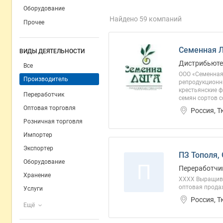
Оборудование
Найдено 59 компаний
Прочее
Семенная 
ВИДЫ ДЕЯТЕЛЬНОСТИ
Дистрибьютер
Все
ООО «Семенная 
Производитель
репродукционн
крестьянские 
Переработчик
семян сортов с
Оптовая торговля
Россия, 
Розничная торговля
Импортер
Экспортер
ПЗ Тополя,
Оборудование
П
Переработчик
Хранение
ХХХХ Выращива
оптовая прода
Услуги
Россия, 
Ещё