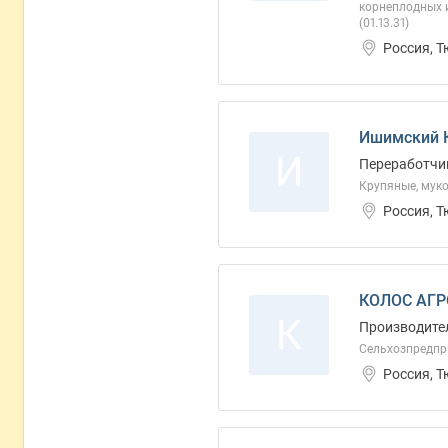
корнеплодных 
(01.13.31)
Россия, 
Ишимский К
И
Переработчи
Крупяные, муко
Россия, 
КОЛОС АГ
К
Производител
Сельхозпредпри
Россия, 