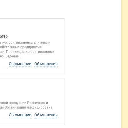
ртер
тур: оригинальные, элитные и
яйственные предприятия,
сти: Производство оригинальных
р. Ведение...
О компании
Объявления
очной продукции Розничная и
оды Организация ликвидирована
О компании
Объявления