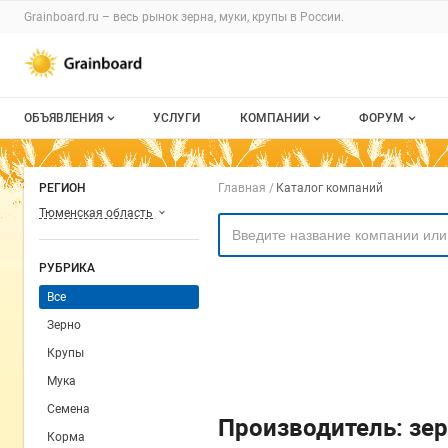
Раздел навигации по сайту grainboard.
Grainboard.ru – весь
рынок зерна, муки, крупы
в России.
Авторизация и меню пользователя
Навигация по разделам сайта grainboard.ru
ОБЪЯВЛЕНИЯ
УСЛУГИ
КОМПАНИИ
ФОРУМ
Все объявления
О каталоге компаний
Все темы
Навигация по комп
РЕГИОН
Главная
Каталог компаний
Мои объявления
Каталог компаний
Избранные
Тюменская область
Моя компания
С моим уча
РУБРИКА
Платное размещение
Все
Зерно
Крупы
Мука
Семена
Производитель: зер
Корма