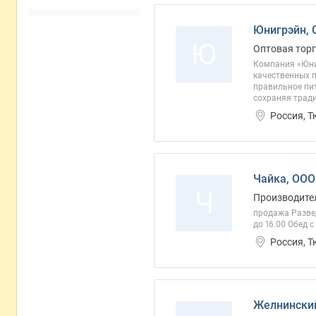
Юнигрэйн,
Ю
Оптовая торг
Компания «Юни
качественных п
правильное пит
сохраняя тради
Россия, Т
Чайка, ООО
Ч
Производител
продажа Развед
до 16.00 Обед с
Россия, 
Желнински