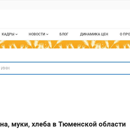
ru
КАДРЫ
НОВОСТИ
БЛОГ
ДИНАМИКА ЦЕН
О ПР
Все вакансии
Новости рынка
О п
аниям
Все резюме
Кон
стием
Пуб
Раз
Кар
на, муки, хлеба в Тюменской области