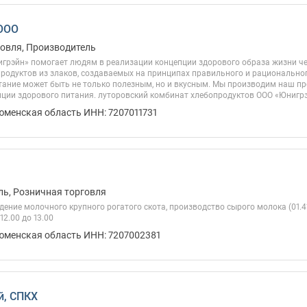
 ООО
овля, Производитель
грэйн» помогает людям в реализации концепции здорового образа жизни че
родуктов из злаков, создаваемых на принципах правильного и рациональног
ание может быть не только полезным, но и вкусным. Мы производим наш про
ции здорового питания. луторовский комбинат хлебопродуктов ООО «Юнигрэй
юменская область ИНН: 7207011731
ь, Розничная торговля
ение молочного крупного рогатого скота, производство сырого молока (01.41)
 12.00 до 13.00
Тюменская область ИНН: 7207002381
й, СПКХ