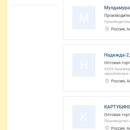
Мулдамура
М
Производите
Производител
Россия, 
Надежда-2
Н
Оптовая торг
ХХХХ производс
зернобобовых к
Россия, 
КАРТУБИНС
К
Оптовая торг
Производство и
Россия, 