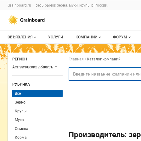
Раздел навигации по сайту grainboard.
Grainboard.ru – весь
рынок зерна, муки, крупы
в России.
Авторизация и меню пользователя
Навигация по разделам сайта grainboard.ru
ОБЪЯВЛЕНИЯ
УСЛУГИ
КОМПАНИИ
ФОРУМ
Все объявления
О каталоге компаний
Все темы
Навигация по комп
РЕГИОН
Главная
Каталог компаний
Мои объявления
Каталог компаний
Избранные
Астраханская область
Моя компания
С моим уча
РУБРИКА
Платное размещение
Все
Зерно
Крупы
Мука
Семена
Производитель: зер
Корма