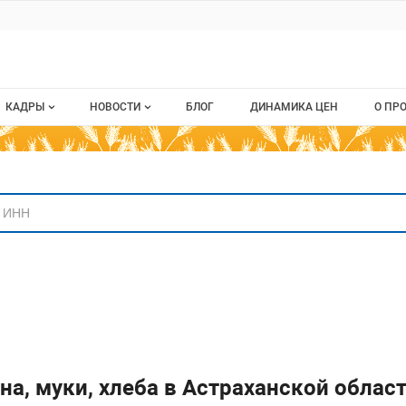
ru
КАДРЫ
НОВОСТИ
БЛОГ
ДИНАМИКА ЦЕН
О ПР
Все вакансии
Новости рынка
О п
аниям
Все резюме
Кон
стием
Пуб
Раз
Кар
на, муки, хлеба в Астраханской облас