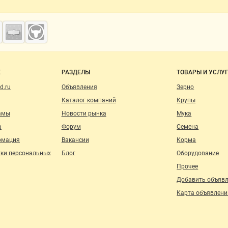
о сайту
Е
РАЗДЕЛЫ
ТОВАРЫ И УСЛУ
d.ru
Объявления
Зерно
Каталог компаний
Крупы
амы
Новости рынка
Мука
а
Форум
Семена
рмация
Вакансии
Корма
тки персональных
Блог
Оборудование
Прочее
Добавить объяв
Карта объявлени