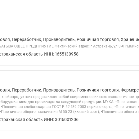
овля, Переработчик, Производитель, Розничная торговля, Хранение
ТЫВАЮЩЕЕ ПРЕДПРИЯТИЕ Фактический адрес: г Астрахань, ул 3-я Рыбинска
Астраханская область ИНН: 1655130958
овля, Переработчик, Производитель, Розничная торговля, Фермерс
 хлебопродуктов» представляет собой современное высокотехнологичное пр
борудованием для производства следующей продукции. МУКА: •Пшеничная х
 •Пшеничная хлебопекарная ГОСТ Р 52 189-2003 первого сорта; •Пшеничная 
 •Пшеничная общего назначения М 55-23 (высший сорт); •Пшеничная общего н
Астраханская область ИНН: 3016001206