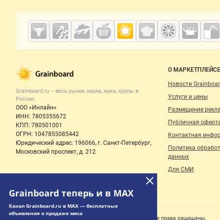
Дополнительная информация
Cсылки на полезные проекты
Grainboard.ru
— зерно и
мука
Важные разделы и контакты
Навигация п
О МАРКЕТПЛЕЙС
Новости Grainboar
Grainboard.ru – весь
рынок зерна, муки, крупы
в
Услуги и цены
России.
ООО «Инлайн»
Размещение рекл
ИНН: 7805355672
Публичная оферт
КПП: 780501001
ОГРН: 1047855085442
Контактная инфо
Юридический адрес: 196066, г. Санкт-Петербург,
Политика обрабо
Московский проспект, д. 212
данных
Для СМИ
Grainboard теперь и в MAX
Канал Grainboard.ru в MAX — бесплатные
объявления о продаже мяса
© 2006‑2026 ООО “Инлайн”. 12+ Все права защищены.