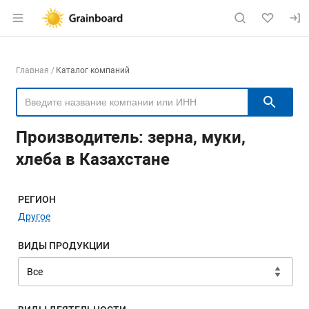
Раздел навигации по сайту grainboard.
Навигация по компаниям
Главная
Каталог компаний
Пои
Производитель: зерна, муки,
хлеба в Казахстане
Меню навигации
РЕГИОН
Другое
ВИДЫ ПРОДУКЦИИ