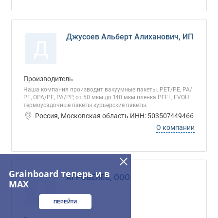
Джусоев Альберт Алиханович, ИП
Д
Производитель
Наша компания производит вакуумные пакеты. РЕТ/РЕ, РА/
РЕ, ОРА/РЕ, РА/РР, от 50 мкм до 140 мкм пленка РЕЕL, EVOH
термоусадочные пакеты курьерские пакеты.
Россия, Московская область ИНН: 503507449466
О компании
Grainboard теперь и в
АГРОВЕЛЕС, ООО
А
MAX
ПЕРЕЙТИ