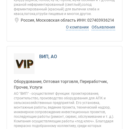
кукурузы,риса, полбы, нута, гороха, мука овсяная и т.д.Солод
ржаной неферментированный (светлый),солод
ферментированный (красный) для выпечки хлеба и
кваса,патока,отруби пищевые и многое другое.
Россия, Московская область ИНН: 027403936214
О компании
Объявления
ВИП, АО
Оборудование, Оптовая торговля, Переработчик,
Прочее, Услуги
АО "ВИП" - осуществляет функции: проектирование,
строительство, производство оборудования для АПК и
сельскохозяйственных предприятий. Его установка,
монтажные работы, ведение проекта, технический надзор,
инженерное сопровождение инвестиционных проектов,
последующие работы (ремонт, сервис, обслуживание и т. д.).
Компания осуществляющие работы «под ключ». Благодаря
прекрасно подобранному коллективу, среди которых