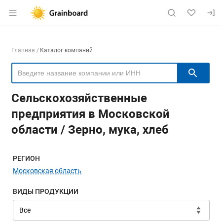
Раздел навигации по сайту grainboard.
Навигация по компаниям
Главная
Каталог компаний
Пои
Сельскохозяйственные
предприятия в Московской
области / Зерно, мука, хлеб
Меню навигации
РЕГИОН
Московская область
ВИДЫ ПРОДУКЦИИ