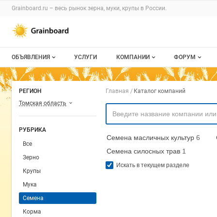
Раздел навигации по сайту grainboard.
Grainboard.ru – весь
рынок зерна, муки, крупы
в России.
Авторизация и меню пользователя
Навигация по разделам сайта grainboard.ru
ОБЪЯВЛЕНИЯ
УСЛУГИ
КОМПАНИИ
ФОРУМ
Все объявления
О каталоге компаний
Все темы
Навигация по комп
РЕГИОН
Главная
Каталог компаний
Мои объявления
Каталог компаний
Избранные
Томская область
Моя компания
С моим уча
РУБРИКА
Семена масличных культур
6
Платное размещение
Все
Семена силосных трав
1
Зерно
Искать в текущем разделе
Крупы
Мука
Семена
Корма