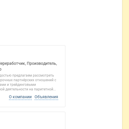
Переработчик, Производитель,
р
адостью предлагаем рассмотреть
срочных партнёрских отношений с
тами и трейдинговыми
й деятельности на паритетной...
О компании
Объявления