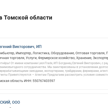
в Томской области
вгений Викторович, ИП
рибьютер, Импортер, Логистика, Оборудование, Оптовая торговля, 
ичная торговля, Услуги, Фермерское хозяйство, Хранение, Экспорте
тнёры! От имени компании LeonTrade, ИП Богданец Евгений Викторович, с р
заимовыгодного сотрудничества. Мы заинтересованы в установлении долго
перерабатывающими заводами, экспортерами, трейдерами, фермерами, аген
енты Приветствуются — Агентам Предлагаем рассмотреть условия совместно
Омская область ИНН: 550767403597
СКИЙ, ООО