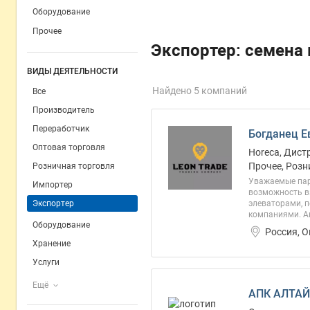
Оборудование
Прочее
Экспортер: семена 
ВИДЫ ДЕЯТЕЛЬНОСТИ
Найдено 5 компаний
Все
Производитель
Переработчик
Богданец Е
Оптовая торговля
Horeca, Дист
Прочее, Розн
Розничная торговля
Уважаемые пар
Импортер
возможность в
Экспортер
элеваторами, 
компаниями. Аг
Оборудование
Россия, 
Хранение
Услуги
Ещё
АПК АЛТАЙ