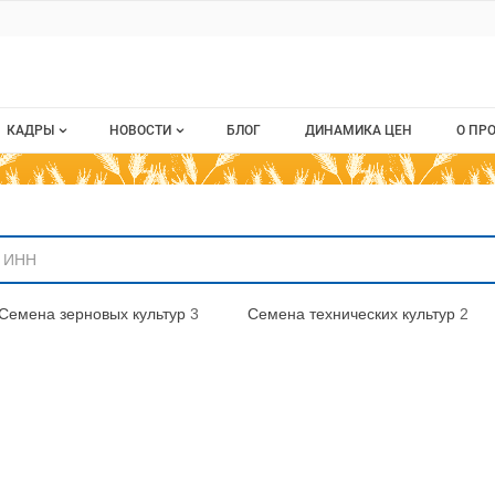
ru
КАДРЫ
НОВОСТИ
БЛОГ
ДИНАМИКА ЦЕН
О ПР
Все вакансии
Новости рынка
О п
аниям
Все резюме
Кон
стием
Пуб
Семена зерновых культур
3
Семена технических культур
2
Раз
Кар