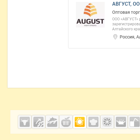
АВГУСТ, О
Оптовая торг
ООО «АВГУСТ» 
зарегистриров
Алтайского кра
Россия, 
Дополнительная информация
Cсылки на полезные проекты
Grainboard.ru
— зерно и