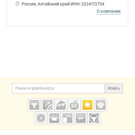
Россия, Алтайский край ИНН: 2224172754
О компании
Дополнительная информация
Поиск по сайту и ссы
Искать
Cсылки на полезные проекты
Grainboard.ru
— зерно и
мука