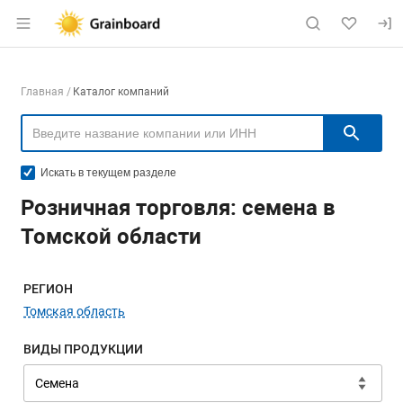
Раздел навигации по сайту grainboard.
Навигация по компаниям
Главная
Каталог компаний
Пои
Искать в текущем разделе
Розничная торговля: семена в
Томской области
Меню навигации
РЕГИОН
Томская область
ВИДЫ ПРОДУКЦИИ