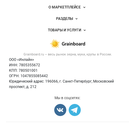
Важные разделы и контакты
Навигация по сайту
О МАРКЕТПЛЕЙСЕ
Новости Grainboard.ru
РАЗДЕЛЫ
Услуги и цены
Объявления
ТОВАРЫ И УСЛУГИ
Размещение рекламы
Каталог компаний
Зерно
Публичная оферта
Новости рынка
Крупы
Контактная информация
Форум
Grainboard.ru – весь
рынок зерна, муки, крупы
в России.
Мука
Политика обработки персональных данных
Вакансии
ООО «Инлайн»
Семена
Для СМИ
ИНН: 7805355672
Блог
КПП: 780501001
Корма
ОГРН: 1047855085442
Оборудование
Юридический адрес: 196066, г. Санкт-Петербург, Московский
Прочее
проспект, д. 212
Добавить объявление
Мы в соцсетях:
Карта объявлений
Счетчики, авторское право, логотипы