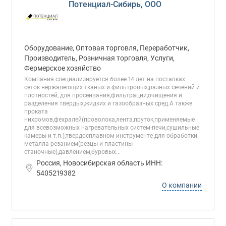
Потенциал-Сибирь, ООО
Оборудование, Оптовая торговля, Переработчик,
Производитель, Розничная торговля, Услуги,
Фермерское хозяйство
Компания специализируется более 14 лет на поставках
сеток нержавеющих тканых и фильтровых,разных сечений и
плотностей, для просеивания,фильтрации,очищения и
разделения твердых,жидких и газообразных сред.А также
проката
нихромов,фехралей(проволока,лента,пруток,применяемые
для всевозможных нагревательных систем-печи,сушильные
камеры и т.п.),твердосплавном инструменте для обработки
металла резанием(резцы и пластины
станочные),давлением,буровых...
Россия, Новосибирская область ИНН:
5405219382
О компании