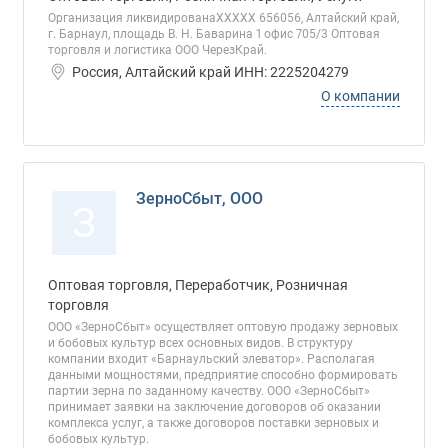
Организация ликвидированаХХХХХ 656056, Алтайский край,
г. Барнаул, площадь В. Н. Баварина 1 офис 705/3 Оптовая
торговля и логистика ООО ЧерезКрай.
Россия, Алтайский край ИНН: 2225204279
О компании
ЗерноСбыт, ООО
З
Оптовая торговля, Переработчик, Розничная
торговля
ООО «ЗерноСбыт» осуществляет оптовую продажу зерновых
и бобовых культур всех основных видов. В структуру
компании входит «Барнаульский элеватор». Располагая
данными мощностями, предприятие способно формировать
партии зерна по заданному качеству. ООО «ЗерноСбыт»
принимает заявки на заключение договоров об оказании
комплекса услуг, а также договоров поставки зерновых и
бобовых культур.