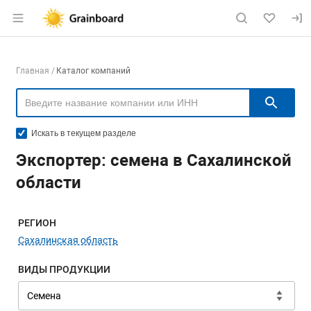
Раздел навигации по сайту grainboard.
Навигация по компаниям
Главная
Каталог компаний
Пои
Искать в текущем разделе
Экспортер: семена в Сахалинской
области
Меню навигации
РЕГИОН
Сахалинская область
ВИДЫ ПРОДУКЦИИ