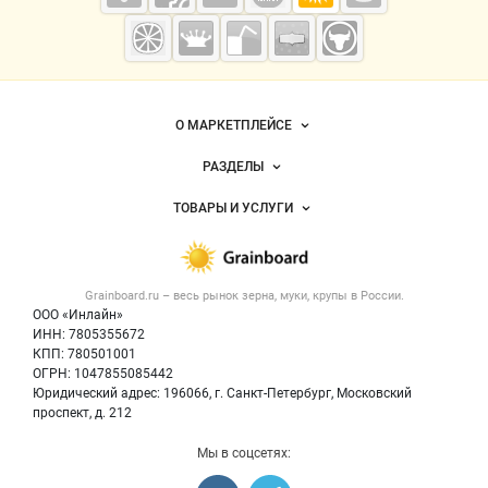
Grainboard.ru
— зерно и
мука
Важные разделы и контакты
Навигация по сайту
О МАРКЕТПЛЕЙСЕ
Новости Grainboard.ru
РАЗДЕЛЫ
Услуги и цены
Объявления
ТОВАРЫ И УСЛУГИ
Размещение рекламы
Каталог компаний
Зерно
Публичная оферта
Новости рынка
Крупы
Контактная информация
Форум
Grainboard.ru – весь
рынок зерна, муки, крупы
в России.
Мука
Политика обработки персональных данных
Вакансии
ООО «Инлайн»
Семена
Для СМИ
ИНН: 7805355672
Блог
КПП: 780501001
Корма
ОГРН: 1047855085442
Оборудование
Юридический адрес: 196066, г. Санкт-Петербург, Московский
Прочее
проспект, д. 212
Добавить объявление
Мы в соцсетях:
Карта объявлений