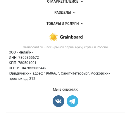
Важные разделы и контакты
Навигация по сайту
О МАРКЕТПЛЕЙСЕ
Новости Grainboard.ru
РАЗДЕЛЫ
Услуги и цены
Объявления
ТОВАРЫ И УСЛУГИ
Размещение рекламы
Каталог компаний
Зерно
Публичная оферта
Новости рынка
Крупы
Контактная информация
Форум
Grainboard.ru – весь
рынок зерна, муки, крупы
в России.
Мука
Политика обработки персональных данных
Вакансии
ООО «Инлайн»
Семена
Для СМИ
ИНН: 7805355672
Блог
КПП: 780501001
Корма
ОГРН: 1047855085442
Оборудование
Юридический адрес: 196066, г. Санкт-Петербург, Московский
Прочее
проспект, д. 212
Добавить объявление
Мы в соцсетях:
Карта объявлений
Счетчики, авторское право, логотипы