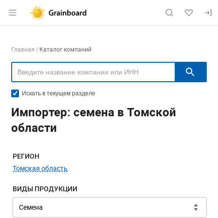
Раздел навигации по сайту grainboard.
Навигация по компаниям
Главная
Каталог компаний
Пои
Искать в текущем разделе
Импортер: семена в Томской
области
Меню навигации
РЕГИОН
Томская область
ВИДЫ ПРОДУКЦИИ