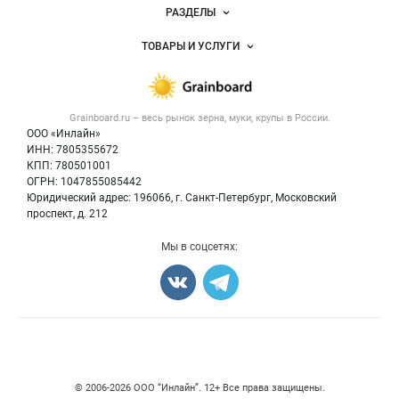
Новости Grainboard.ru
РАЗДЕЛЫ
Услуги и цены
Объявления
ТОВАРЫ И УСЛУГИ
Размещение рекламы
Каталог компаний
Зерно
Публичная оферта
Новости рынка
Крупы
Контактная информация
Форум
Grainboard.ru – весь
рынок зерна, муки, крупы
в России.
Мука
Политика обработки персональных данных
Вакансии
ООО «Инлайн»
Семена
Для СМИ
ИНН: 7805355672
Блог
КПП: 780501001
Корма
ОГРН: 1047855085442
Оборудование
Юридический адрес: 196066, г. Санкт-Петербург, Московский
Прочее
проспект, д. 212
Добавить объявление
Мы в соцсетях:
Карта объявлений
Счетчики, авторское право, логотипы
© 2006‑2026 ООО “Инлайн”. 12+ Все права защищены.