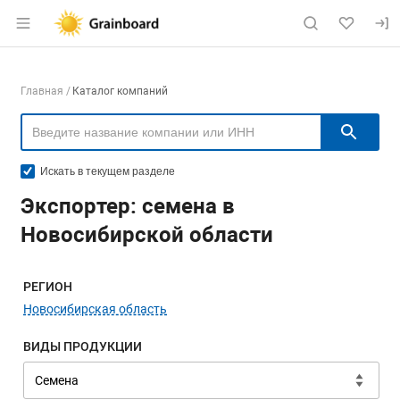
Раздел навигации по сайту grainboard.
Навигация по компаниям
Главная
Каталог компаний
Пои
Искать в текущем разделе
Экспортер: семена в
Новосибирской области
Меню навигации
РЕГИОН
Новосибирская область
ВИДЫ ПРОДУКЦИИ