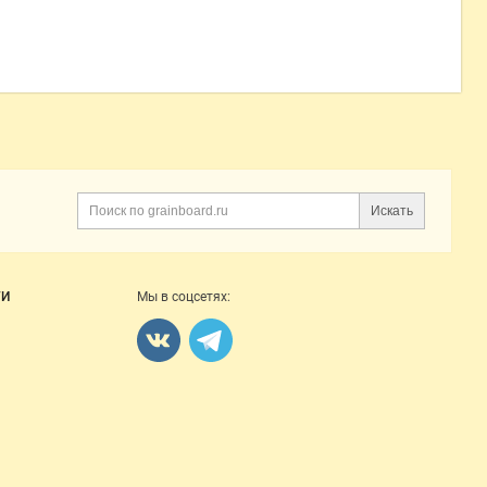
Искать
Поиск
ГИ
Мы в соцсетях: