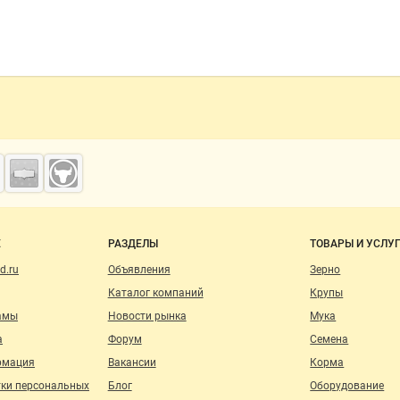
о сайту
Е
РАЗДЕЛЫ
ТОВАРЫ И УСЛУ
d.ru
Объявления
Зерно
Каталог компаний
Крупы
амы
Новости рынка
Мука
а
Форум
Семена
рмация
Вакансии
Корма
тки персональных
Блог
Оборудование