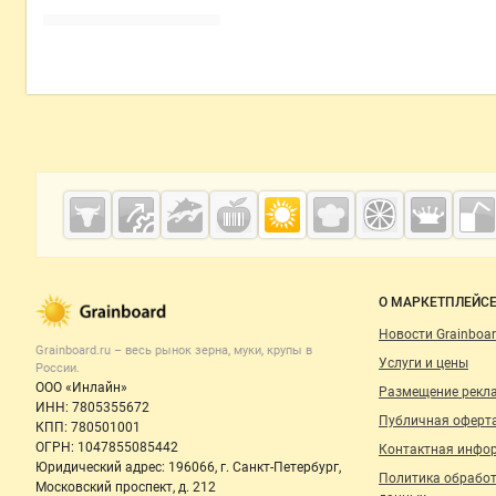
Дополнительная информация
Cсылки на полезные проекты
Grainboard.ru
— зерно и
мука
Важные разделы и контакты
Навигация п
О МАРКЕТПЛЕЙС
Новости Grainboar
Grainboard.ru – весь
рынок зерна, муки, крупы
в
Услуги и цены
России.
ООО «Инлайн»
Размещение рекл
ИНН: 7805355672
Публичная оферт
КПП: 780501001
ОГРН: 1047855085442
Контактная инфо
Юридический адрес: 196066, г. Санкт-Петербург,
Политика обрабо
Московский проспект, д. 212