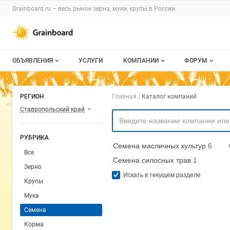
Раздел навигации по сайту grainboard.
Grainboard.ru – весь
рынок зерна, муки, крупы
в России.
Авторизация и меню пользователя
Навигация по разделам сайта grainboard.ru
ОБЪЯВЛЕНИЯ
УСЛУГИ
КОМПАНИИ
ФОРУМ
Все объявления
О каталоге компаний
Все темы
Навигация по комп
РЕГИОН
Главная
Каталог компаний
Мои объявления
Каталог компаний
Избранные
Ставропольский край
Моя компания
С моим уча
РУБРИКА
Семена масличных культур
6
Платное размещение
Все
Семена силосных трав
1
Зерно
Искать в текущем разделе
Крупы
Мука
Семена
Корма