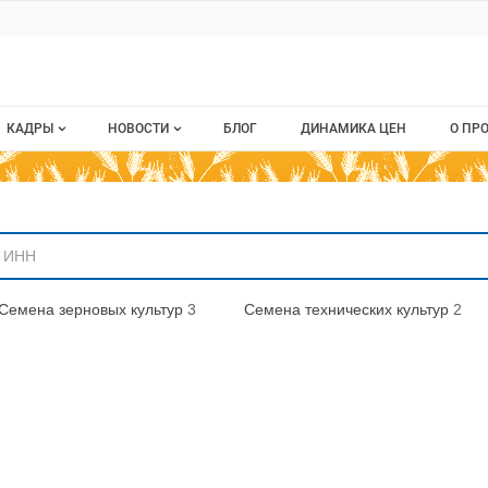
ru
КАДРЫ
НОВОСТИ
БЛОГ
ДИНАМИКА ЦЕН
О ПР
Все вакансии
Новости рынка
О п
аниям
Все резюме
Кон
стием
Пуб
Семена зерновых культур
3
Семена технических культур
2
Раз
Кар