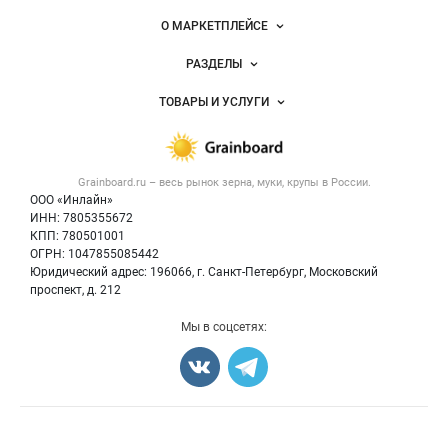
Важные разделы и контакты
Навигация по сайту
О МАРКЕТПЛЕЙСЕ
Новости Grainboard.ru
РАЗДЕЛЫ
Услуги и цены
Объявления
ТОВАРЫ И УСЛУГИ
Размещение рекламы
Каталог компаний
Зерно
Публичная оферта
Новости рынка
Крупы
Контактная информация
Форум
Grainboard.ru – весь
рынок зерна, муки, крупы
в России.
Мука
Политика обработки персональных данных
Вакансии
ООО «Инлайн»
Семена
Для СМИ
ИНН: 7805355672
Блог
КПП: 780501001
Корма
ОГРН: 1047855085442
Оборудование
Юридический адрес: 196066, г. Санкт-Петербург, Московский
Прочее
проспект, д. 212
Добавить объявление
Мы в соцсетях:
Карта объявлений
Счетчики, авторское право, логотипы