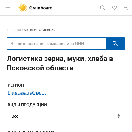
Раздел навигации по сайту grainboard.
Навигация по компаниям
Главная
Каталог компаний
Пои
Логистика зерна, муки, хлеба в
Псковской области
Меню навигации
РЕГИОН
Псковская область
ВИДЫ ПРОДУКЦИИ