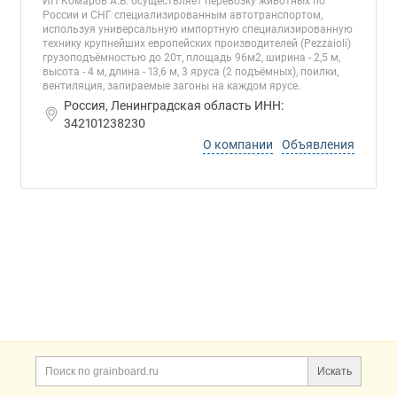
ИП Комаров А.В. осуществляет перевозку животных по
России и СНГ специализированным автотранспортом,
используя универсальную импортную специализированную
технику крупнейших европейских производителей (Pezzaioli)
грузоподъёмностью до 20т, площадь 96м2, ширина - 2,5 м,
высота - 4 м, длина - 13,6 м, 3 яруса (2 подъёмных), поилки,
вентиляция, запираемые загоны на каждом ярусе.
Россия, Ленинградская область ИНН:
342101238230
О компании
Объявления
Дополнительная информация
Поиск по сайту и ссы
Искать