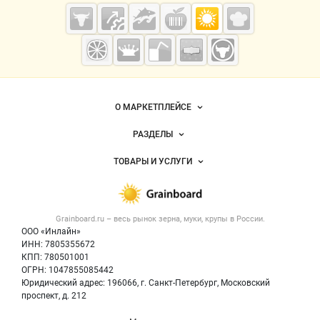
Cсылки на полезные проекты
Grainboard.ru
— зерно и
мука
Важные разделы и контакты
Навигация по сайту
О МАРКЕТПЛЕЙСЕ
Новости Grainboard.ru
РАЗДЕЛЫ
Услуги и цены
Объявления
ТОВАРЫ И УСЛУГИ
Размещение рекламы
Каталог компаний
Зерно
Публичная оферта
Новости рынка
Крупы
Контактная информация
Форум
Grainboard.ru – весь
рынок зерна, муки, крупы
в России.
Мука
Политика обработки персональных данных
Вакансии
ООО «Инлайн»
Семена
Для СМИ
ИНН: 7805355672
Блог
КПП: 780501001
Корма
ОГРН: 1047855085442
Оборудование
Юридический адрес: 196066, г. Санкт-Петербург, Московский
Прочее
проспект, д. 212
Добавить объявление