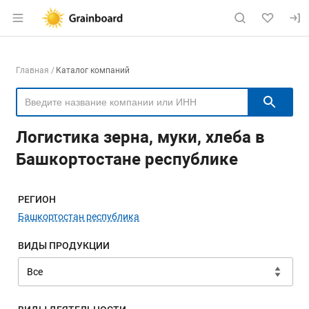
Раздел навигации по сайту grainboard.
Навигация по компаниям
Главная
Каталог компаний
Пои
Логистика зерна, муки, хлеба в
Башкортостане республике
Меню навигации
РЕГИОН
Башкортостан республика
ВИДЫ ПРОДУКЦИИ