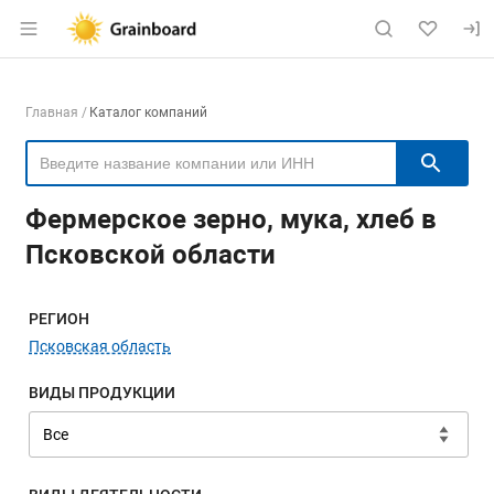
Раздел навигации по сайту grainboard.
Навигация по компаниям
Главная
Каталог компаний
Пои
Фермерское зерно, мука, хлеб в
Псковской области
Меню навигации
РЕГИОН
Псковская область
ВИДЫ ПРОДУКЦИИ